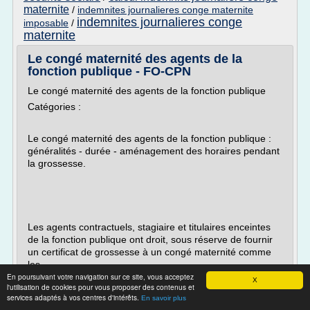
maternite
/
indemnites journalieres conge maternite
indemnites journalieres conge
imposable
/
maternite
Le congé maternité des agents de la
fonction publique - FO-CPN
Le congé maternité des agents de la fonction publique
Catégories :
Le congé maternité des agents de la fonction publique :
généralités - durée - aménagement des horaires pendant
la grossesse.
Les agents contractuels, stagiaire et titulaires enceintes
de la fonction publique ont droit, sous réserve de fournir
un certificat de grossesse à un congé maternité comme
les...
En poursuivant votre navigation sur ce site, vous acceptez
X
Lire la suite
l'utilisation de cookies pour vous proposer des contenus et
services adaptés à vos centres d'intérêts.
En savoir plus