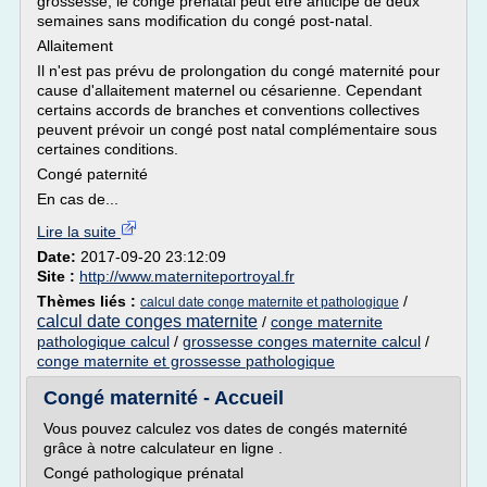
grossesse, le congé prénatal peut être anticipé de deux
semaines sans modification du congé post-natal.
Allaitement
Il n'est pas prévu de prolongation du congé maternité pour
cause d'allaitement maternel ou césarienne. Cependant
certains accords de branches et conventions collectives
peuvent prévoir un congé post natal complémentaire sous
certaines conditions.
Congé paternité
En cas de...
Lire la suite
Date:
2017-09-20 23:12:09
Site :
http://www.materniteportroyal.fr
Thèmes liés :
/
calcul date conge maternite et pathologique
calcul date conges maternite
/
conge maternite
pathologique calcul
/
grossesse conges maternite calcul
/
conge maternite et grossesse pathologique
Congé maternité - Accueil
Vous pouvez calculez vos dates de congés maternité
grâce à notre calculateur en ligne .
Congé pathologique prénatal