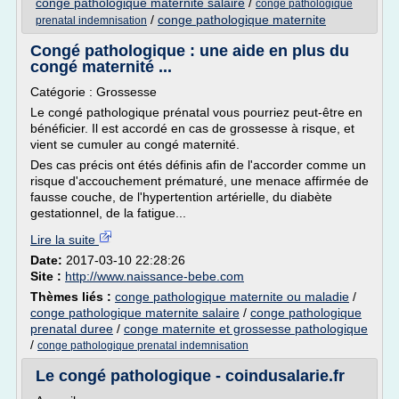
conge pathologique maternite salaire
/
conge pathologique
/
conge pathologique maternite
prenatal indemnisation
Congé pathologique : une aide en plus du
congé maternité ...
Catégorie : Grossesse
Le congé pathologique prénatal vous pourriez peut-être en
bénéficier. Il est accordé en cas de grossesse à risque, et
vient se cumuler au congé maternité.
Des cas précis ont étés définis afin de l'accorder comme un
risque d'accouchement prématuré, une menace affirmée de
fausse couche, de l'hypertention artérielle, du diabète
gestationnel, de la fatigue...
Lire la suite
Date:
2017-03-10 22:28:26
Site :
http://www.naissance-bebe.com
Thèmes liés :
conge pathologique maternite ou maladie
/
conge pathologique maternite salaire
/
conge pathologique
prenatal duree
/
conge maternite et grossesse pathologique
/
conge pathologique prenatal indemnisation
Le congé pathologique - coindusalarie.fr