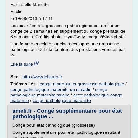
Par Estelle Mariotte
Publié
le 19/09/2013 à 17:11
Les salariées à la grossesse pathologique ont droit à un
congé de 2 semaines en supplément du congé prénatal de
6 semaines. Crédits photo : nyul/Getty Images/iStockphoto
Une femme enceinte sur cinq développe une grossesse
pathologique. Cet état confère des prestations versées par
la...
Lire la suite
Site :
http://www.lefigaro.fr
Thèmes liés :
conge maternite et grossesse pathologique
/
conge pathologique maternite ou maladie
/
conge
pathologique maternite salaire
/
arret pathologique conge
maternite
/
conge pathologique maternite
ameli.fr - Congé supplémentaire pour état
pathologique ...
Congé pour état pathologique (grossesse)
Congé supplémentaire pour état pathologique résultant
de la grossesse