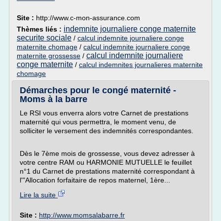
Site :
http://www.c-mon-assurance.com
indemnite journaliere conge maternite
Thèmes liés :
securite sociale
/
calcul indemnite journaliere conge
maternite chomage
/
calcul indemnite journaliere conge
calcul indemnite journaliere
maternite grossesse
/
conge maternite
/
calcul indemnites journalieres maternite
chomage
Démarches pour le congé maternité -
Moms à la barre
Le RSI vous enverra alors votre Carnet de prestations
maternité qui vous permettra, le moment venu, de
solliciter le versement des indemnités correspondantes.
Dès le 7ème mois de grossesse, vous devez adresser à
votre centre RAM ou HARMONIE MUTUELLE le feuillet
n°1 du Carnet de prestations maternité correspondant à
l'"Allocation forfaitaire de repos maternel, 1ère...
Lire la suite
Site :
http://www.momsalabarre.fr