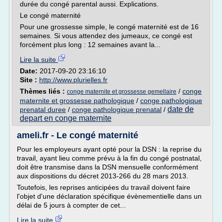
durée du congé parental aussi. Explications.
Le congé maternité
Pour une grossesse simple, le congé maternité est de 16
semaines. Si vous attendez des jumeaux, ce congé est
forcément plus long : 12 semaines avant la...
Lire la suite
Date:
2017-09-20 23:16:10
Site :
http://www.plurielles.fr
Thèmes liés :
/
conge
conge maternite et grossesse gemellaire
maternite et grossesse pathologique
/
conge pathologique
date de
prenatal duree
/
conge pathologique prenatal
/
depart en conge maternite
ameli.fr - Le congé maternité
Pour les employeurs ayant opté pour la DSN : la reprise du
travail, ayant lieu comme prévu à la fin du congé postnatal,
doit être transmise dans la DSN mensuelle conformément
aux dispositions du décret 2013-266 du 28 mars 2013.
Toutefois, les reprises anticipées du travail doivent faire
l'objet d'une déclaration spécifique évènementielle dans un
délai de 5 jours à compter de cet...
Lire la suite