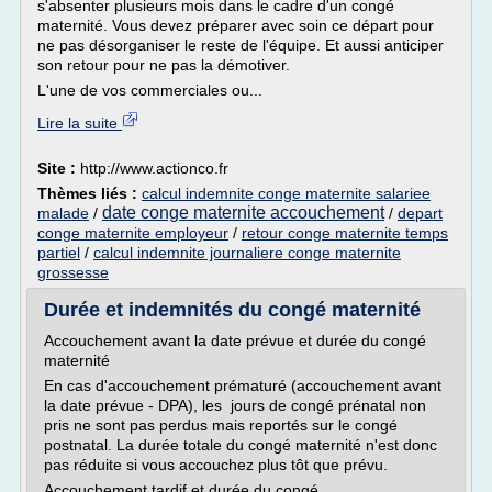
s'absenter plusieurs mois dans le cadre d'un congé
maternité. Vous devez préparer avec soin ce départ pour
ne pas désorganiser le reste de l'équipe. Et aussi anticiper
son retour pour ne pas la démotiver.
L'une de vos commerciales ou...
Lire la suite
Site :
http://www.actionco.fr
Thèmes liés :
calcul indemnite conge maternite salariee
date conge maternite accouchement
malade
/
/
depart
conge maternite employeur
/
retour conge maternite temps
partiel
/
calcul indemnite journaliere conge maternite
grossesse
Durée et indemnités du congé maternité
Accouchement avant la date prévue et durée du congé
maternité
En cas d'accouchement prématuré (accouchement avant
la date prévue - DPA), les jours de congé prénatal non
pris ne sont pas perdus mais reportés sur le congé
postnatal. La durée totale du congé maternité n'est donc
pas réduite si vous accouchez plus tôt que prévu.
Accouchement tardif et durée du congé...