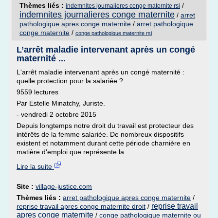
Thèmes liés :
/
indemnites journalieres conge maternite rsi
indemnites journalieres conge maternite
/
arret
pathologique apres conge maternite
/
arret pathologique
conge maternite
/
conge pathologique maternite rsi
L’arrêt maladie intervenant après un congé
maternité ...
L'arrêt maladie intervenant après un congé maternité :
quelle protection pour la salariée ?
9559 lectures
Par Estelle Minatchy, Juriste.
- vendredi 2 octobre 2015
Depuis longtemps notre droit du travail est protecteur des
intérêts de la femme salariée. De nombreux dispositifs
existent et notamment durant cette période charnière en
matière d'emploi que représente la...
Lire la suite
Site :
village-justice.com
Thèmes liés :
arret pathologique apres conge maternite
/
reprise travail
reprise travail apres conge maternite droit
/
apres conge maternite
/
conge pathologique maternite ou