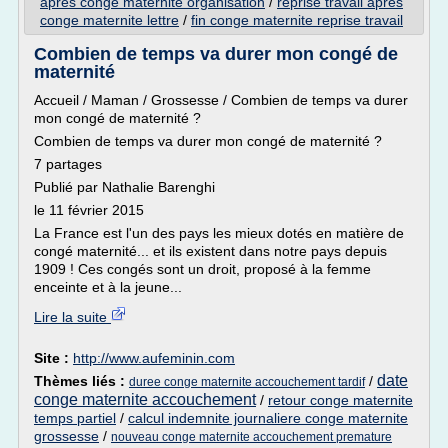
apres conge maternite organisation
/
reprise travail apres
conge maternite lettre
/
fin conge maternite reprise travail
Combien de temps va durer mon congé de
maternité
Accueil / Maman / Grossesse / Combien de temps va durer
mon congé de maternité ?
Combien de temps va durer mon congé de maternité ?
7 partages
Publié par Nathalie Barenghi
le 11 février 2015
La France est l'un des pays les mieux dotés en matière de
congé maternité... et ils existent dans notre pays depuis
1909 ! Ces congés sont un droit, proposé à la femme
enceinte et à la jeune...
Lire la suite
Site :
http://www.aufeminin.com
date
Thèmes liés :
/
duree conge maternite accouchement tardif
conge maternite accouchement
/
retour conge maternite
temps partiel
/
calcul indemnite journaliere conge maternite
grossesse
/
nouveau conge maternite accouchement premature