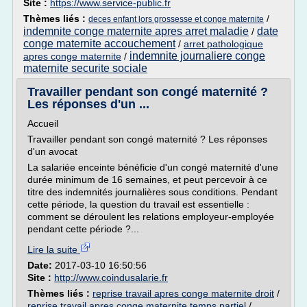
Site :
https://www.service-public.fr
Thèmes liés :
/
deces enfant lors grossesse et conge maternite
indemnite conge maternite apres arret maladie
date
/
conge maternite accouchement
/
arret pathologique
indemnite journaliere conge
apres conge maternite
/
maternite securite sociale
Travailler pendant son congé maternité ?
Les réponses d'un ...
Accueil
Travailler pendant son congé maternité ? Les réponses
d'un avocat
La salariée enceinte bénéficie d'un congé maternité d'une
durée minimum de 16 semaines, et peut percevoir à ce
titre des indemnités journalières sous conditions. Pendant
cette période, la question du travail est essentielle :
comment se déroulent les relations employeur-employée
pendant cette période ?...
Lire la suite
Date:
2017-03-10 16:50:56
Site :
http://www.coindusalarie.fr
Thèmes liés :
reprise travail apres conge maternite droit
/
reprise travail apres conge maternite temps partiel
/