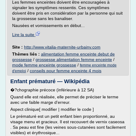
Les femmes enceintes doivent être encouragées à
signaler les symptômes ressentis. Ces symptômes
doivent être pris en considération par la personne qui suit
la grossesse sans les banaliser.
Nausées et vomissements en début...
Lire la suite
Site :
http://www.vitalia-maternite-urbainv.com
Thèmes liés :
alimentation femme enceinte debut de
grossesse
/
grossesse alimentation femme enceinte
/
mode femme enceinte grossesse
/
femme enceinte mode
/
conseils pour femme enceinte 4 mois
d'emploi
Enfant prématuré — Wikipédia
�?chographie précoce (inférieure à 12 SA)
Quand elle est réalisée, elle permet de préciser le terme
avec une faible marge d'erreur.
Aspect clinique[ modifier | modifier le code ]
Le prématuré est un petit enfant bien proportionné, au
visage menu et gracieux. Il est recouvert de vernix caseosa
. Sa peau est fine (les veines sous-cutanées sont facilement
visibles) et érythrosique...