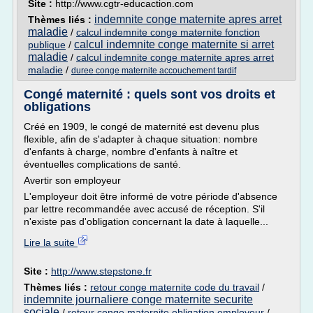
Site :
http://www.cgtr-educaction.com
indemnite conge maternite apres arret
Thèmes liés :
maladie
/
calcul indemnite conge maternite fonction
calcul indemnite conge maternite si arret
publique
/
maladie
/
calcul indemnite conge maternite apres arret
maladie
/
duree conge maternite accouchement tardif
Congé maternité : quels sont vos droits et
obligations
Créé en 1909, le congé de maternité est devenu plus
flexible, afin de s'adapter à chaque situation: nombre
d'enfants à charge, nombre d'enfants à naître et
éventuelles complications de santé.
Avertir son employeur
L'employeur doit être informé de votre période d'absence
par lettre recommandée avec accusé de réception. S'il
n'existe pas d'obligation concernant la date à laquelle...
Lire la suite
Site :
http://www.stepstone.fr
Thèmes liés :
retour conge maternite code du travail
/
indemnite journaliere conge maternite securite
sociale
/
retour conge maternite obligation employeur
/