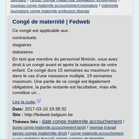
/
nouveau conge maternite accouchement premature
indemnite
journaliere conge maternite profession liberale
Congé de maternité | Fedweb
Ce congé est applicable aux :
contractuels
stagiaires
statutaires
En tant que membre du personnel féminin, vous avez
droit à un congé avant et après la naissance de votre
enfant. Ce congé dure 15 semaines au maximum ou,
dans le cas d'une naissance multiple, 19 semaines
maximum. Une partie de ce congé est légalement
obligatoire, la partie restante est facultative, mais elle
constitue un...
Lire la suite
Date:
2017-03-10 19:38:32
Site :
http://fedweb.belgium.be
date conge maternite accouchement
Thèmes liés :
/
/
reprise travail
duree conge maternite accouchement tardif
apres conge maternite droit
/
conge maternite accouchement
reprise travail apres conge maternite