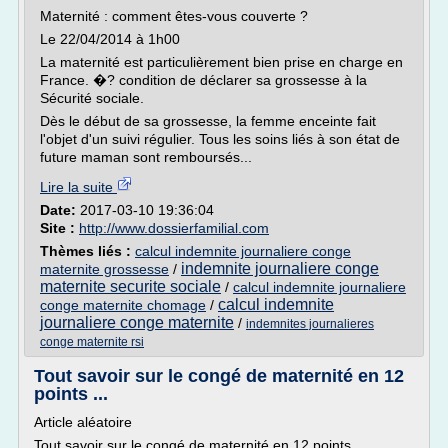
Maternité : comment êtes-vous couverte ?
Le 22/04/2014 à 1h00
La maternité est particulièrement bien prise en charge en
France. �? condition de déclarer sa grossesse à la
Sécurité sociale.
Dès le début de sa grossesse, la femme enceinte fait
l'objet d'un suivi régulier. Tous les soins liés à son état de
future maman sont remboursés...
Lire la suite
Date:
2017-03-10 19:36:04
Site :
http://www.dossierfamilial.com
Thèmes liés :
calcul indemnite journaliere conge
indemnite journaliere conge
maternite grossesse
/
maternite securite sociale
/
calcul indemnite journaliere
calcul indemnite
conge maternite chomage
/
journaliere conge maternite
/
indemnites journalieres
conge maternite rsi
Tout savoir sur le congé de maternité en 12
points ...
Article aléatoire
Tout savoir sur le congé de maternité en 12 points