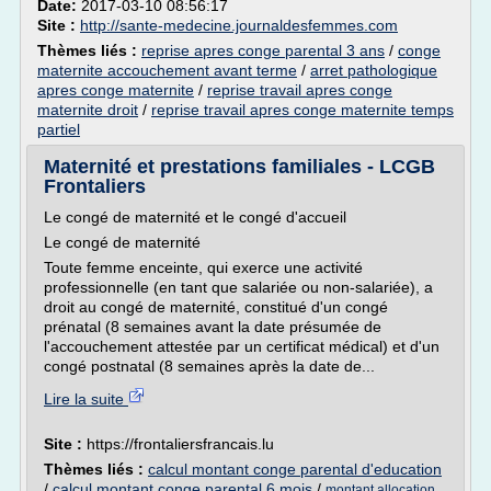
Date:
2017-03-10 08:56:17
Site :
http://sante-medecine.journaldesfemmes.com
Thèmes liés :
reprise apres conge parental 3 ans
/
conge
maternite accouchement avant terme
/
arret pathologique
apres conge maternite
/
reprise travail apres conge
maternite droit
/
reprise travail apres conge maternite temps
partiel
Maternité et prestations familiales - LCGB
Frontaliers
Le congé de maternité et le congé d'accueil
Le congé de maternité
Toute femme enceinte, qui exerce une activité
professionnelle (en tant que salariée ou non-salariée), a
droit au congé de maternité, constitué d'un congé
prénatal (8 semaines avant la date présumée de
l'accouchement attestée par un certificat médical) et d'un
congé postnatal (8 semaines après la date de...
Lire la suite
Site :
https://frontaliersfrancais.lu
Thèmes liés :
calcul montant conge parental d'education
/
calcul montant conge parental 6 mois
/
montant allocation