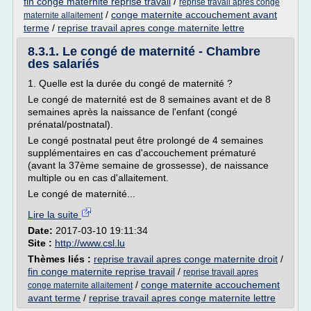
fin conge maternite reprise travail
/
reprise travail apres conge
/
conge maternite accouchement avant
maternite allaitement
terme
/
reprise travail apres conge maternite lettre
8.3.1. Le congé de maternité - Chambre
des salariés
1. Quelle est la durée du congé de maternité ?
Le congé de maternité est de 8 semaines avant et de 8
semaines après la naissance de l'enfant (congé
prénatal/postnatal).
Le congé postnatal peut être prolongé de 4 semaines
supplémentaires en cas d'accouchement prématuré
(avant la 37ème semaine de grossesse), de naissance
multiple ou en cas d'allaitement.
Le congé de maternité...
Lire la suite
Date:
2017-03-10 19:11:34
Site :
http://www.csl.lu
Thèmes liés :
reprise travail apres conge maternite droit
/
fin conge maternite reprise travail
/
reprise travail apres
/
conge maternite accouchement
conge maternite allaitement
avant terme
/
reprise travail apres conge maternite lettre