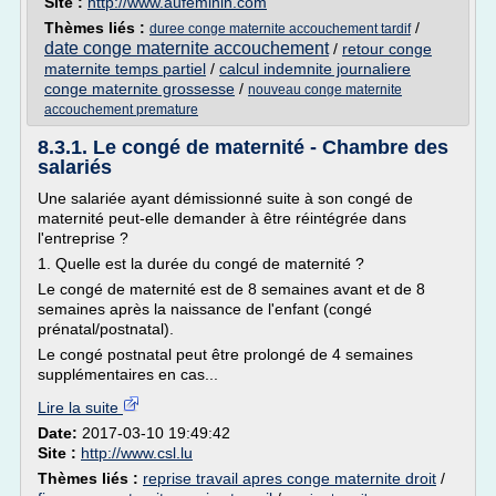
Site :
http://www.aufeminin.com
Thèmes liés :
/
duree conge maternite accouchement tardif
date conge maternite accouchement
/
retour conge
maternite temps partiel
/
calcul indemnite journaliere
conge maternite grossesse
/
nouveau conge maternite
accouchement premature
8.3.1. Le congé de maternité - Chambre des
salariés
Une salariée ayant démissionné suite à son congé de
maternité peut-elle demander à être réintégrée dans
l'entreprise ?
1. Quelle est la durée du congé de maternité ?
Le congé de maternité est de 8 semaines avant et de 8
semaines après la naissance de l'enfant (congé
prénatal/postnatal).
Le congé postnatal peut être prolongé de 4 semaines
supplémentaires en cas...
Lire la suite
Date:
2017-03-10 19:49:42
Site :
http://www.csl.lu
Thèmes liés :
reprise travail apres conge maternite droit
/