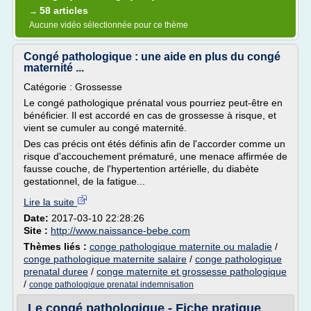
58 articles
→
Aucune vidéo sélectionnée pour ce thème
Congé pathologique : une aide en plus du congé
maternité ...
Catégorie : Grossesse
Le congé pathologique prénatal vous pourriez peut-être en
bénéficier. Il est accordé en cas de grossesse à risque, et
vient se cumuler au congé maternité.
Des cas précis ont étés définis afin de l'accorder comme un
risque d'accouchement prématuré, une menace affirmée de
fausse couche, de l'hypertention artérielle, du diabète
gestationnel, de la fatigue...
Lire la suite
Date:
2017-03-10 22:28:26
Site :
http://www.naissance-bebe.com
Thèmes liés :
conge pathologique maternite ou maladie
/
conge pathologique maternite salaire
/
conge pathologique
prenatal duree
/
conge maternite et grossesse pathologique
/
conge pathologique prenatal indemnisation
Le congé pathologique - Fiche pratique