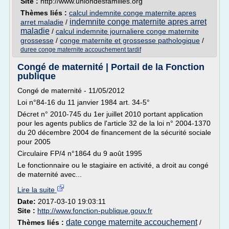
Site :
http://www.uniondesfamilles.org
Thèmes liés :
calcul indemnite conge maternite apres
indemnite conge maternite apres arret
arret maladie
/
maladie
/
calcul indemnite journaliere conge maternite
grossesse
/
conge maternite et grossesse pathologique
/
duree conge maternite accouchement tardif
Congé de maternité | Portail de la Fonction
publique
Congé de maternité - 11/05/2012
Loi n°84-16 du 11 janvier 1984 art. 34-5°
Décret n° 2010-745 du 1er juillet 2010 portant application
pour les agents publics de l'article 32 de la loi n° 2004-1370
du 20 décembre 2004 de financement de la sécurité sociale
pour 2005
Circulaire FP/4 n°1864 du 9 août 1995
Le fonctionnaire ou le stagiaire en activité, a droit au congé
de maternité avec...
Lire la suite
Date:
2017-03-10 19:03:11
Site :
http://www.fonction-publique.gouv.fr
date conge maternite accouchement
Thèmes liés :
/