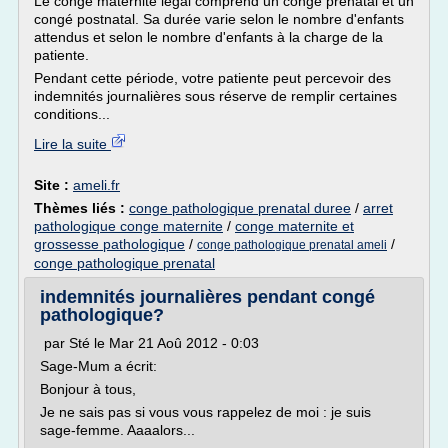
Le congé maternité légal comprend un congé prénatal et un
congé postnatal. Sa durée varie selon le nombre d'enfants
attendus et selon le nombre d'enfants à la charge de la
patiente.
Pendant cette période, votre patiente peut percevoir des
indemnités journalières sous réserve de remplir certaines
conditions...
Lire la suite
Site :
ameli.fr
Thèmes liés :
conge pathologique prenatal duree
/
arret
pathologique conge maternite
/
conge maternite et
grossesse pathologique
/
/
conge pathologique prenatal ameli
conge pathologique prenatal
indemnités journalières pendant congé
pathologique?
par Sté le Mar 21 Aoû 2012 - 0:03
Sage-Mum a écrit:
Bonjour à tous,
Je ne sais pas si vous vous rappelez de moi : je suis
sage-femme. Aaaalors...