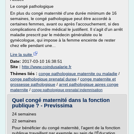
Le congé pathologique
En plus du congé maternité d'une durée minimum de 16
semaines, le congé pathologique peut être accordé à
certaines femmes, avant ou après l'accouchement, si des
complications d'ordre médical le justifient. Il s'agit d'un arrêt
maladie prescrit par le médecin généraliste ou le
gynécologue, qui impose à la femme enceinte de rester
chez elle pendant une...
Lire la suite
Date:
2017-03-10 16:38:51
Site :
http://www.coindusalarie.fr
Thèmes liés :
conge pathologique maternite ou maladie
/
conge pathologique prenatal duree
/
conge maternite et
grossesse pathologique
/
arret pathologique apres conge
maternite
/
conge pathologique prenatal indemnisation
Quel congé maternité dans la fonction
publique ? - Previssima
24 semaines
22 semaines
Pour bénéficier du congé maternité, l'agent de la fonction
publique travaillant par exemple au sein de l'Éducation