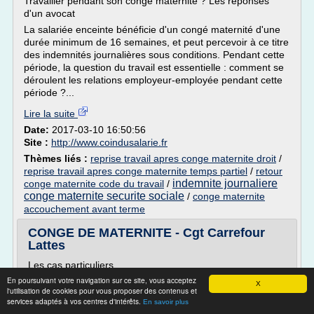
Travailler pendant son congé maternité ? Les réponses
d'un avocat
La salariée enceinte bénéficie d'un congé maternité d'une
durée minimum de 16 semaines, et peut percevoir à ce titre
des indemnités journalières sous conditions. Pendant cette
période, la question du travail est essentielle : comment se
déroulent les relations employeur-employée pendant cette
période ?...
Lire la suite
Date:
2017-03-10 16:50:56
Site :
http://www.coindusalarie.fr
Thèmes liés :
reprise travail apres conge maternite droit
/
reprise travail apres conge maternite temps partiel
/
retour
indemnite journaliere
conge maternite code du travail
/
conge maternite securite sociale
/
conge maternite
accouchement avant terme
CONGE DE MATERNITE - Cgt Carrefour
Lattes
Les cas particuliers
En poursuivant votre navigation sur ce site, vous acceptez
Etat pathologique résultant de la grossesse
X
l'utilisation de cookies pour vous proposer des contenus et
En cas d'état pathologique résultant de la grossesse, une
services adaptés à vos centres d'intérêts.
En savoir plus
période supplémentaire de congé de deux semaines (14