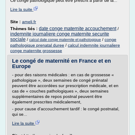
Ce congé pathologique peut être prescrit à partir de la...
Lire la suite
Site :
ameli.fr
date conge maternite accouchement
Thèmes liés :
/
indemnite journaliere conge maternite securite
sociale
/
/
conge
calcul date conge maternite et pathologique
pathologique prenatal duree
/
calcul indemnite journaliere
conge maternite grossesse
Le congé de maternité en France et en
Europe
- pour des raisons médicales : en cas de grossesse «
pathologique », deux semaines de congé prénatal
peuvent être accordées sur prescription médicale, et en
cas de « couches pathologiques », deux semaines
supplémentaires de repos postnal peuvent être
également prescrites médicalement,
- pour cause d'accouchement tardif : le congé postnatal,
qui se...
Lire la suite