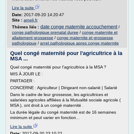
Lire la suite
Date:
2017-09-20 14:20:47
Site :
ameli.fr
date conge maternite accouchement
Thèmes liés :
/
conge pathologique prenatal duree
/
conge maternite et
allaitement grossesse
/
conge maternite et grossesse
pathologique
/
arret pathologique apres conge maternite
Quel congé maternité pour l'agricultrice à la
MSA ...
Quel congé maternité pour l'agricultrice à la MSA ?
MIS À JOUR LE :
PARTAGER :
CONCERNE : Agriculteur | Dirigeant non-salarié | Salarié
Dans le cadre de leur grossesse, les agricultrices et
salariées agricoles affiliées à la Mutualité sociale agricole (
MSA ), ont droit à un congé maternité .
La durée légale du congé maternité est de 16 semaines
minimum et peut varier en fonction...
Lire la suite
Date:
2017-09-20 23:10:22