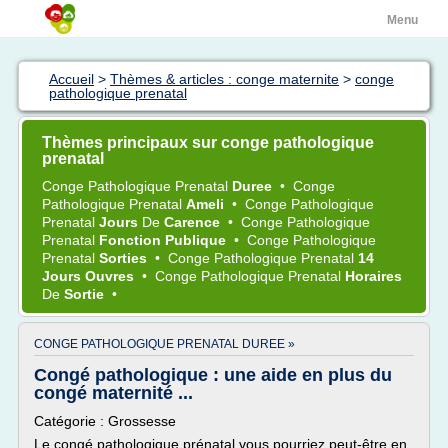
Menu
Accueil
>
Thèmes & articles : conge maternite
>
conge
pathologique prenatal
Thèmes principaux sur conge pathologique
prenatal
Conge Pathologique Prenatal
Duree
•
Conge
Pathologique Prenatal
Ameli
•
Conge Pathologique
Prenatal
Jours
De
Carence
•
Conge Pathologique
Prenatal
Fonction Publique
•
Conge Pathologique
Prenatal
Sorties
•
Conge Pathologique Prenatal
14
Jours Ouvres
•
Conge Pathologique Prenatal
Horaires
De
Sortie
•
CONGE PATHOLOGIQUE PRENATAL DUREE »
Congé pathologique : une aide en plus du
congé maternité ...
Catégorie : Grossesse
Le congé pathologique prénatal vous pourriez peut-être en