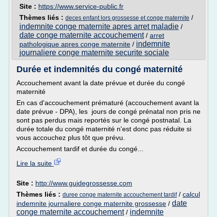
Site :
https://www.service-public.fr
Thèmes liés :
/
deces enfant lors grossesse et conge maternite
indemnite conge maternite apres arret maladie
/
date conge maternite accouchement
/
arret
indemnite
pathologique apres conge maternite
/
journaliere conge maternite securite sociale
Durée et indemnités du congé maternité
Accouchement avant la date prévue et durée du congé
maternité
En cas d'accouchement prématuré (accouchement avant la
date prévue - DPA), les jours de congé prénatal non pris ne
sont pas perdus mais reportés sur le congé postnatal. La
durée totale du congé maternité n'est donc pas réduite si
vous accouchez plus tôt que prévu.
Accouchement tardif et durée du congé...
Lire la suite
Site :
http://www.guidegrossesse.com
Thèmes liés :
/
calcul
duree conge maternite accouchement tardif
date
indemnite journaliere conge maternite grossesse
/
conge maternite accouchement
indemnite
/