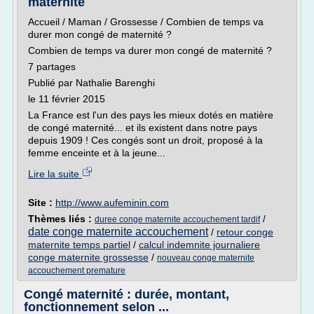
maternité
Accueil / Maman / Grossesse / Combien de temps va
durer mon congé de maternité ?
Combien de temps va durer mon congé de maternité ?
7 partages
Publié par Nathalie Barenghi
le 11 février 2015
La France est l'un des pays les mieux dotés en matière
de congé maternité... et ils existent dans notre pays
depuis 1909 ! Ces congés sont un droit, proposé à la
femme enceinte et à la jeune...
Lire la suite
Site :
http://www.aufeminin.com
Thèmes liés :
/
duree conge maternite accouchement tardif
date conge maternite accouchement
/
retour conge
maternite temps partiel
/
calcul indemnite journaliere
conge maternite grossesse
/
nouveau conge maternite
accouchement premature
Congé maternité : durée, montant,
fonctionnement selon ...