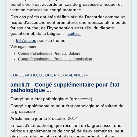
bénéficier. Il est accordé en cas de grossesse à risque, et
vient se cumuler au congé maternité.
Des cas précis ont étés définis afin de l'accorder comme un
risque d'accouchement prématuré, une menace affirmée de
fausse couche, de l'hypertention artérielle, du diabète
gestationnel, de la fatigue...
[suite...]
→
63 Articles
pour ce thème
Voir également
:
Conge Pathologique Prenatal Salaire
Conge Pathologique Prenatal Indemnisation
CONGE PATHOLOGIQUE PRENATAL AMELI »
ameli.fr - Congé supplémentaire pour état
pathologique ...
Congé pour état pathologique (grossesse)
Congé supplémentaire pour état pathologique résultant de
la grossesse
Article mis à jour le 2 octobre 2014
En cas d'état pathologique résultant de la grossesse, une
période supplémentaire de congé de deux semaines, peut
être accordée avant le début du congé prénatal et sur