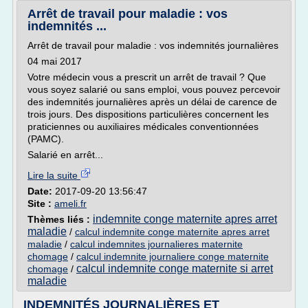
Arrêt de travail pour maladie : vos
indemnités ...
Arrêt de travail pour maladie : vos indemnités journalières
04 mai 2017
Votre médecin vous a prescrit un arrêt de travail ? Que
vous soyez salarié ou sans emploi, vous pouvez percevoir
des indemnités journalières après un délai de carence de
trois jours. Des dispositions particulières concernent les
praticiennes ou auxiliaires médicales conventionnées
(PAMC).
Salarié en arrêt...
Lire la suite
Date:
2017-09-20 13:56:47
Site :
ameli.fr
indemnite conge maternite apres arret
Thèmes liés :
maladie
/
calcul indemnite conge maternite apres arret
maladie
/
calcul indemnites journalieres maternite
chomage
/
calcul indemnite journaliere conge maternite
calcul indemnite conge maternite si arret
chomage
/
maladie
INDEMNITÉS JOURNALIÈRES ET