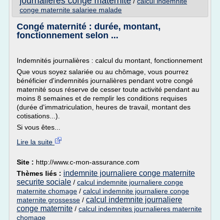
journalieres conge maternite
/
calcul indemnite
conge maternite salariee malade
Congé maternité : durée, montant,
fonctionnement selon ...
Indemnités journalières : calcul du montant, fonctionnement
Que vous soyez salariée ou au chômage, vous pourrez
bénéficier d'indemnités journalières pendant votre congé
maternité sous réserve de cesser toute activité pendant au
moins 8 semaines et de remplir les conditions requises
(durée d'immatriculation, heures de travail, montant des
cotisations...).
Si vous êtes...
Lire la suite
Site :
http://www.c-mon-assurance.com
indemnite journaliere conge maternite
Thèmes liés :
securite sociale
/
calcul indemnite journaliere conge
maternite chomage
/
calcul indemnite journaliere conge
calcul indemnite journaliere
maternite grossesse
/
conge maternite
/
calcul indemnites journalieres maternite
chomage