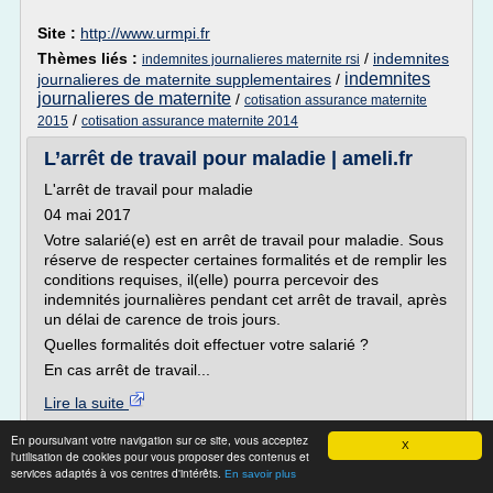
Site :
http://www.urmpi.fr
Thèmes liés :
/
indemnites
indemnites journalieres maternite rsi
indemnites
journalieres de maternite supplementaires
/
journalieres de maternite
/
cotisation assurance maternite
/
2015
cotisation assurance maternite 2014
L’arrêt de travail pour maladie | ameli.fr
L'arrêt de travail pour maladie
04 mai 2017
Votre salarié(e) est en arrêt de travail pour maladie. Sous
réserve de respecter certaines formalités et de remplir les
conditions requises, il(elle) pourra percevoir des
indemnités journalières pendant cet arrêt de travail, après
un délai de carence de trois jours.
Quelles formalités doit effectuer votre salarié ?
En cas arrêt de travail...
Lire la suite
Date:
2017-09-20 16:51:22
En poursuivant votre navigation sur ce site, vous acceptez
Site :
ameli.fr
X
l'utilisation de cookies pour vous proposer des contenus et
services adaptés à vos centres d'intérêts.
Thèmes liés :
calcul indemnite conge maternite apres
En savoir plus
indemnite conge maternite apres arret