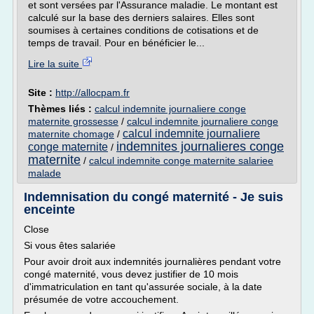
et sont versées par l'Assurance maladie. Le montant est
calculé sur la base des derniers salaires. Elles sont
soumises à certaines conditions de cotisations et de
temps de travail. Pour en bénéficier le...
Lire la suite
Site :
http://allocpam.fr
Thèmes liés :
calcul indemnite journaliere conge
maternite grossesse
/
calcul indemnite journaliere conge
calcul indemnite journaliere
maternite chomage
/
indemnites journalieres conge
conge maternite
/
maternite
/
calcul indemnite conge maternite salariee
malade
Indemnisation du congé maternité - Je suis
enceinte
Close
Si vous êtes salariée
Pour avoir droit aux indemnités journalières pendant votre
congé maternité, vous devez justifier de 10 mois
d'immatriculation en tant qu'assurée sociale, à la date
présumée de votre accouchement.