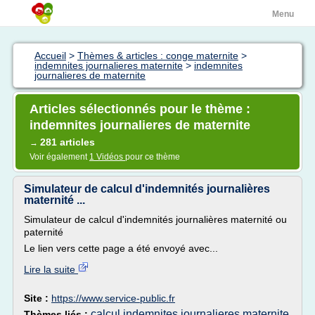
Menu
Accueil
>
Thèmes & articles : conge maternite
>
indemnites journalieres maternite
>
indemnites
journalieres de maternite
Articles sélectionnés pour le thème :
indemnites journalieres de maternite
281 articles
→
Voir également
1 Vidéos
pour ce thème
Simulateur de calcul d'indemnités journalières
maternité ...
Simulateur de calcul d'indemnités journalières maternité ou
paternité
Le lien vers cette page a été envoyé avec...
Lire la suite
Site :
https://www.service-public.fr
calcul indemnites journalieres maternite
Thèmes liés :