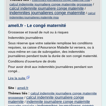
indemnites journalieres conge maternite msa
calcul indemnite journaliere conge maternite grossesse
/
calcul indemnite journaliere conge maternite
/
indemnites journalieres conge maternite
/
calcul
indemnites journalieres maternite msa
ameli.fr - Le congé maternité
Grossesse et travail de nuit ou à risques
Indemnités journalières
Sous réserve que votre salariée remplisse les conditions
requises, sa caisse d'Assurance Maladie lui versera, ou à
vous-même en cas de subrogation, des indemnités
journalières pendant toute la durée de son congé maternité.
Conditions d'ouverture de droits
Pour avoir droit aux indemnités journalières pendant son
congé...
Lire la suite
Site :
ameli.fr
Thèmes liés :
calcul indemnite journaliere conge maternite
calcul indemnite journaliere conge
grossesse
/
maternite
indemnite journaliere conge maternite
/