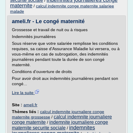
indemnites journalieres conge
securite sociale
/
maternite
/
calcul indemnite conge maternite salariee
malade
ameli.fr - Le congé maternité
Grossesse et travail de nuit ou à risques
Indemnités journalières
Sous réserve que votre salariée remplisse les conditions
requises, sa caisse d'Assurance Maladie lui versera, ou à
vous-même en cas de subrogation, des indemnités
journalières pendant toute la durée de son congé
maternité.
Conditions d'ouverture de droits
Pour avoir droit aux indemnités journalières pendant son
congé...
Lire la suite
Site :
ameli.fr
Thèmes liés :
calcul indemnite journaliere conge
calcul indemnite journaliere
maternite grossesse
/
conge maternite
indemnite journaliere conge
/
indemnites
maternite securite sociale
/