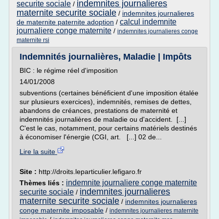
indemnites journalieres
securite sociale
/
maternite securite sociale
/
indemnites journalieres
calcul indemnite
de maternite paternite adoption
/
journaliere conge maternite
/
indemnites journalieres conge
maternite rsi
Indemnités journalières, Maladie | Impôts
BIC : le régime réel d'imposition
14/01/2008
subventions (certaines bénéficient d'une imposition étalée
sur plusieurs exercices), indemnités, remises de dettes,
abandons de créances, prestations de maternité et
indemnités journalières de maladie ou d'accident. [...]
C'est le cas, notamment, pour certains matériels destinés
à économiser l'énergie (CGI, art. [...] 02 de...
Lire la suite
Site :
http://droits.leparticulier.lefigaro.fr
indemnite journaliere conge maternite
Thèmes liés :
indemnites journalieres
securite sociale
/
maternite securite sociale
/
indemnites journalieres
conge maternite imposable
/
indemnites journalieres maternite