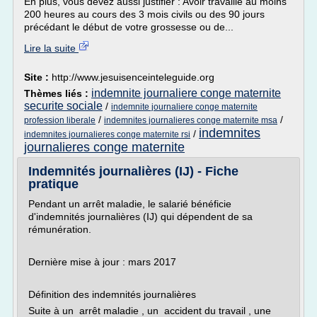
En plus, vous devez aussi justifier : Avoir travaillé au moins
200 heures au cours des 3 mois civils ou des 90 jours
précédant le début de votre grossesse ou de...
Lire la suite
Site :
http://www.jesuisenceinteleguide.org
indemnite journaliere conge maternite
Thèmes liés :
securite sociale
/
indemnite journaliere conge maternite
/
/
profession liberale
indemnites journalieres conge maternite msa
indemnites
/
indemnites journalieres conge maternite rsi
journalieres conge maternite
Indemnités journalières (IJ) - Fiche
pratique
Pendant un arrêt maladie, le salarié bénéficie
d'indemnités journalières (IJ) qui dépendent de sa
rémunération.
Dernière mise à jour : mars 2017
Définition des indemnités journalières
Suite à un arrêt maladie , un accident du travail , une