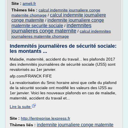
Site :
ameli.fr
Thèmes liés :
calcul indemnite journaliere conge
calcul indemnite journaliere
maternite chomage
/
conge maternite
indemnite journaliere conge
/
indemnites
maternite securite sociale
/
journalieres conge maternite
/
calcul indemnites
journalieres maternite chomage
Indemnités journalières de sécurité sociale:
les montants ...
Maladie, maternité, accident du travail... les plafonds 2017
des indemnités journalières de sécurité sociale (IJSS) sont
revalorisés au 1er janvier.
afp.com/FRANCK FIFE
La revalorisation du Smic horaire ainsi que celle du plafond
de la sécurité sociale ont modifié les valeurs des IJSS au
1er janvier. Voici les nouveaux plafonds en cas de maladie,
maternité, accident du travail et...
Lire la suite
Site :
http://lentreprise.lexpress.fr
indemnite journaliere conge maternite
Thèmes liés :