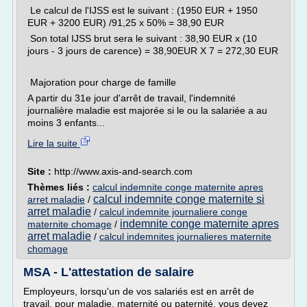
Le calcul de l'IJSS est le suivant : (1950 EUR + 1950
EUR + 3200 EUR) /91,25 x 50% = 38,90 EUR
Son total IJSS brut sera le suivant : 38,90 EUR x (10
jours - 3 jours de carence) = 38,90EUR X 7 = 272,30 EUR
Majoration pour charge de famille
A partir du 31e jour d'arrêt de travail, l'indemnité
journalière maladie est majorée si le ou la salariée a au
moins 3 enfants...
Lire la suite
Site :
http://www.axis-and-search.com
Thèmes liés :
calcul indemnite conge maternite apres
calcul indemnite conge maternite si
arret maladie
/
arret maladie
/
calcul indemnite journaliere conge
indemnite conge maternite apres
maternite chomage
/
arret maladie
/
calcul indemnites journalieres maternite
chomage
MSA - L'attestation de salaire
Employeurs, lorsqu'un de vos salariés est en arrêt de
travail, pour maladie, maternité ou paternité, vous devez