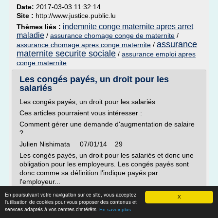
Date:
2017-03-03 11:32:14
Site :
http://www.justice.public.lu
indemnite conge maternite apres arret
Thèmes liés :
maladie
/
assurance chomage conge de maternite
/
assurance
assurance chomage apres conge maternite
/
maternite securite sociale
/
assurance emploi apres
conge maternite
Les congés payés, un droit pour les
salariés
Les congés payés, un droit pour les salariés
Ces articles pourraient vous intéresser :
Comment gérer une demande d'augmentation de salaire
?
Julien Nishimata 07/01/14 29
Les congés payés, un droit pour les salariés et donc une
obligation pour les employeurs. Les congés payés sont
donc comme sa définition l'indique payés par
l'employeur...
En poursuivant votre navigation sur ce site, vous acceptez
Lire la suite
X
l'utilisation de cookies pour vous proposer des contenus et
services adaptés à vos centres d'intérêts.
En savoir plus
Site :
http://www.dynamique-mag.com