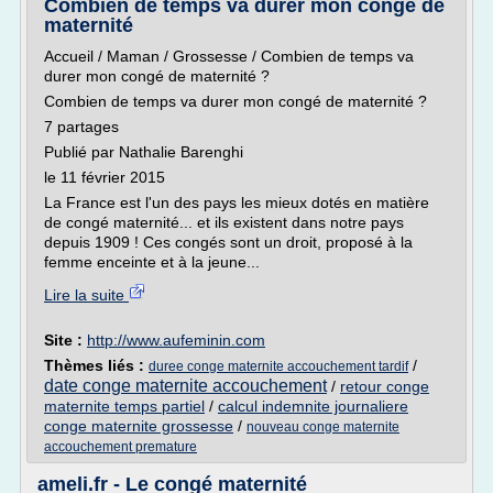
Combien de temps va durer mon congé de
maternité
Accueil / Maman / Grossesse / Combien de temps va
durer mon congé de maternité ?
Combien de temps va durer mon congé de maternité ?
7 partages
Publié par Nathalie Barenghi
le 11 février 2015
La France est l'un des pays les mieux dotés en matière
de congé maternité... et ils existent dans notre pays
depuis 1909 ! Ces congés sont un droit, proposé à la
femme enceinte et à la jeune...
Lire la suite
Site :
http://www.aufeminin.com
Thèmes liés :
/
duree conge maternite accouchement tardif
date conge maternite accouchement
/
retour conge
maternite temps partiel
/
calcul indemnite journaliere
conge maternite grossesse
/
nouveau conge maternite
accouchement premature
ameli.fr - Le congé maternité