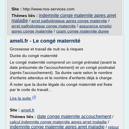
Site :
http://www.nos-services.com
indemnite conge maternite apres arret
Thèmes liés :
maladie
/
arret pathologique apres conge maternite
/
arret pathologique conge maternite
/
assurance emploi
apres conge maternite
/
cpam conge maternite duree
ameli.fr - Le congé maternité
Grossesse et travail de nuit ou à risques
Durée du congé maternité
Le congé maternité comprend un congé prénatal (avant la
date présumée de l'accouchement) et un congé postnatal
(après l'accouchement). Sa durée varie selon le nombre
d'enfants attendus et le nombre d'enfants déjà à charge.
À noter que la durée légale du congé maternité est fixée
par le code du travail...
Lire la suite
Site :
ameli.fr
date conge maternite accouchement
Thèmes liés :
/
calcul indemnite conge maternite apres arret maladie
/
indemnite conge maternite apres arret maladie
/
retour