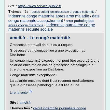
Site :
https://www.service-public.fr
Thèmes liés :
/
deces enfant lors grossesse et conge maternite
indemnite conge maternite apres arret maladie
date
/
conge maternite accouchement
/
arret pathologique
indemnite journaliere conge
apres conge maternite
/
maternite securite sociale
ameli.fr - Le congé maternité
Grossesse et travail de nuit ou à risques
Grossesse pathologique liée à une exposition au
Distilbène
Un congé maternité exceptionnel peut être accordé à une
salariée enceinte en cas de grossesse pathologique au
titre d'une exposition au Distilbène.
Congé maternité exceptionnel
La salariée enceinte dont il est reconnu médicalement
que la grossesse pathologique est liée à une...
Lire la suite
Site :
ameli.fr
Thèmes liés :
calcul indemnite journaliere conge