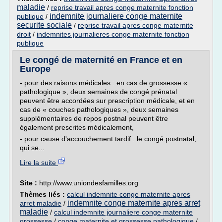
maladie
/
reprise travail apres conge maternite fonction
indemnite journaliere conge maternite
publique
/
securite sociale
/
reprise travail apres conge maternite
droit
/
indemnites journalieres conge maternite fonction
publique
Le congé de maternité en France et en
Europe
- pour des raisons médicales : en cas de grossesse «
pathologique », deux semaines de congé prénatal
peuvent être accordées sur prescription médicale, et en
cas de « couches pathologiques », deux semaines
supplémentaires de repos postnal peuvent être
également prescrites médicalement,
- pour cause d'accouchement tardif : le congé postnatal,
qui se...
Lire la suite
Site :
http://www.uniondesfamilles.org
Thèmes liés :
calcul indemnite conge maternite apres
indemnite conge maternite apres arret
arret maladie
/
maladie
/
calcul indemnite journaliere conge maternite
grossesse
/
conge maternite et grossesse pathologique
/