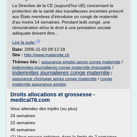
La Directive de la CE (aujourd'hui UE) concernant la
protection de la santé des travailleuses enceintes prescrit
aux États membres d'introduire un congé de maternité
d'au moins 14 semaines. Pendant ledit congé, une
rémunération et/ou le droit à une prestation sociale
adéquate doivent être...
Lire la suite
Date:
2006-11-03 09:12:18
Site :
http://www.maternite.ch
Thèmes liés :
assurance emploi apres conge maternite
/
indemnites journalieres conge maternite imposable
/
indemnites journalieres conge maternite
/
assurance chomage apres conge maternite
/
conge
maternite assurance emploi
Droits allocations et grossesse -
medical78.com
Vous attendez des triplés (ou plus)
24 semaines
22 semaines
46 semaines
(1) Vous pouvez anticiper, dans la limite de 2 semaines