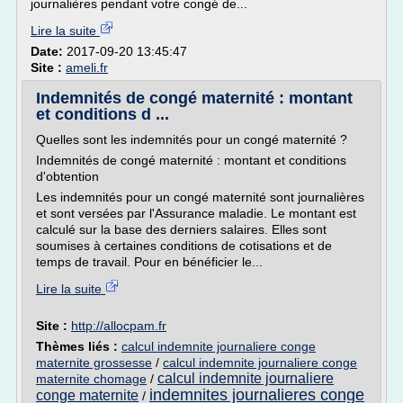
journalières pendant votre congé de...
Lire la suite
Date:
2017-09-20 13:45:47
Site :
ameli.fr
Indemnités de congé maternité : montant
et conditions d ...
Quelles sont les indemnités pour un congé maternité ?
Indemnités de congé maternité : montant et conditions
d'obtention
Les indemnités pour un congé maternité sont journalières
et sont versées par l'Assurance maladie. Le montant est
calculé sur la base des derniers salaires. Elles sont
soumises à certaines conditions de cotisations et de
temps de travail. Pour en bénéficier le...
Lire la suite
Site :
http://allocpam.fr
Thèmes liés :
calcul indemnite journaliere conge
maternite grossesse
/
calcul indemnite journaliere conge
calcul indemnite journaliere
maternite chomage
/
indemnites journalieres conge
conge maternite
/