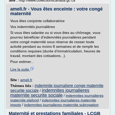
Site :
http://www.collectionscanada.gc.ca
ameli.fr - Vous êtes enceinte : votre congé
maternité
Vous êtes conjointe collaboratrice
Vos indemnités journalières
Si vous êtes salariée ou si vous êtes au chômage, vous
pourrez bénéficier d'indemnités journalières pendant
votre congé maternité sous réserve de cesser toute
activité pendant au moins 8 semaines et de remplir les
conditions requises (durée d'immatriculation, heures de
travail, montant des cotisations...).
Pour estimer...
Lire la suite
Site :
ameli.fr
indemnite journaliere conge maternite
Thèmes liés :
indemnites journalieres
securite sociale
/
maternite securite sociale
/
indemnites journalieres
maternite plafond
/
indemnites journalieres maternite
impots
/
indemnites journalieres maternite subrogation
Maternité et prestations familiales - LCGB