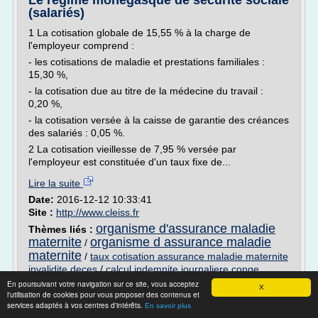
Le régime monégasque de sécurité sociale
(salariés)
1 La cotisation globale de 15,55 % à la charge de
l'employeur comprend :
- les cotisations de maladie et prestations familiales :
15,30 %,
- la cotisation due au titre de la médecine du travail :
0,20 %,
- la cotisation versée à la caisse de garantie des créances
des salariés : 0,05 %.
2 La cotisation vieillesse de 7,95 % versée par
l'employeur est constituée d'un taux fixe de...
Lire la suite
Date:
2016-12-12 10:33:41
Site :
http://www.cleiss.fr
organisme d'assurance maladie
Thèmes liés :
maternite
organisme d assurance maladie
/
maternite
/
taux cotisation assurance maladie maternite
invalidite deces
/
calcul indemnite journaliere conge
maternite grossesse
/
taux assurance maladie maternite
En poursuivant votre navigation sur ce site, vous acceptez
X
l'utilisation de cookies pour vous proposer des contenus et
invalidite deces
services adaptés à vos centres d'intérêts.
En savoir plus