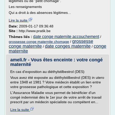
légitimes ou de "petit chômage".
Les renseignements
Qui a droit à des absences légitimes...
Lire la suite
Date:
2009-01-17 09:36:48
Site :
http://www.pratik.be
date conge maternite accouchement
Thèmes liés :
/
grossesse
grossesse conge maternite chomage
/
conge maternite
date conges maternite
conge
/
/
maternite
ameli.fr - Vous êtes enceinte : votre congé
maternité
En cas d'exposition au diéthylstilbestrol (DES)
Vous avez été exposée au diéthylstilbestrol (DES) in utero
entre 1948 et 1981 ? Votre médecin établit un lien entre
votre grossesse pathologique et cette exposition ?
L'Assurance Maladie vous permet de bénéficier d'un
congé indemnisé dès le 1er jour de votre arrêt de travail
prescrit par un médecin spécialiste ou compétent en...
Lire la suite