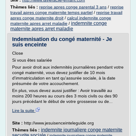
Site :
http://www.laviefacile-enfant.com
Thèmes liés :
reprise apres conge parental 3 ans
/
reprise
travail apres conge maternite temps partiel
/
reprise travail
apres conge maternite droit
/
calcul indemnite conge
indemnite conge
maternite apres arret maladie
/
maternite apres arret maladie
Indemnisation du congé maternité - Je
suis enceinte
Close
Si vous êtes salariée
Pour avoir droit aux indemnités journalières pendant votre
congé maternité, vous devez justifier de 10 mois
d'immatriculation en tant qu'assurée sociale, à la date
présumée de votre accouchement.
En plus, vous devez aussi justifier : Avoir travaillé au
moins 200 heures au cours des 3 mois civils ou des 90
jours précédant le début de votre grossesse ou de...
Lire la suite
Site :
http://www.jesuisenceinteleguide.org
indemnite journaliere conge maternite
Thèmes liés :
securite sociale
/
indemnite journaliere conge maternite