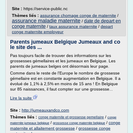
Site :
https://service-public.nc
Thèmes liés :
assurance chomage conge de maternite
/
assurance maladie maternite
date de depart en
/
conge maternite
/
taux assurance maternite
/
depart
conge maternite employeur
Parents jumeaux Belgique Jumeaux and co
le site des ...
Pas toujours facile de trouver des informations sur les
grossesses gémellaires et les jumeaux en Belgique. Les
parents de jumeaux belges ont désormais leur page.
Comme dans le reste de l'Europe le nombre de grossesse
gémellaire est en constante augmentation en Belgique. Il a
évolué de 1,1% à 2,5% en moins de 15 ans ! En Belgique
sur 85 naissances, il faut compter sur une grossesse...
Lire la suite
Site :
http://jumeauxandco.com
Thèmes liés :
/
conge maternite et grossesse gemellaire
conge
/
/
conge
maternite jumeaux belgique
grossesse conge maternite belgique
maternite et allaitement grossesse
/
grossesse conge