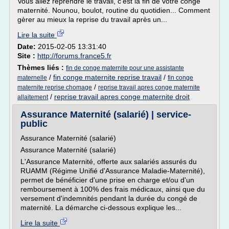
Vous allez reprendre le travail, c'est la fin de votre congé
maternité. Nounou, boulot, routine du quotidien... Comment
gèrer au mieux la reprise du travail après un...
Lire la suite
Date:
2015-02-05 13:31:40
Site :
http://forums.france5.fr
Thèmes liés :
fin de conge maternite pour une assistante
/
fin conge maternite reprise travail
/
maternelle
fin conge
/
maternite reprise chomage
reprise travail apres conge maternite
/
reprise travail apres conge maternite droit
allaitement
Assurance Maternité (salarié) | service-
public
Assurance Maternité (salarié)
Assurance Maternité (salarié)
L'Assurance Maternité, offerte aux salariés assurés du
RUAMM (Régime Unifié d'Assurance Maladie-Maternité),
permet de bénéficier d'une prise en charge et/ou d'un
remboursement à 100% des frais médicaux, ainsi que du
versement d'indemnités pendant la durée du congé de
maternité. La démarche ci-dessous explique les...
Lire la suite