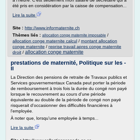
à l'heure. C'est seulement mon salaire de secrétaire qui a
été pris en considération par la caisse de compensation...
Lire la suite
Site :
http://www.informaternite.ch
Thèmes liés :
/
allocation conge maternite imposable
allocation conge maternite calcul
/
montant allocation
conge maternite
/
reprise travail apres conge maternite
allocation conge maternite
droit
/
prestations de maternité, Politique sur les -
II
La Direction des pensions de retraite de Travaux publics et
Services gouvernementaux Canada peut porter la période
de remboursement à trois fois la durée du congé non payé
lorsque le recouvrement au cours d'une période
équivalente au double de la période de congé non payé
risquerait d'occasionner des difficultés financières à
l'employée.
À noter que, lorsqu'une employée à temps...
Lire la suite