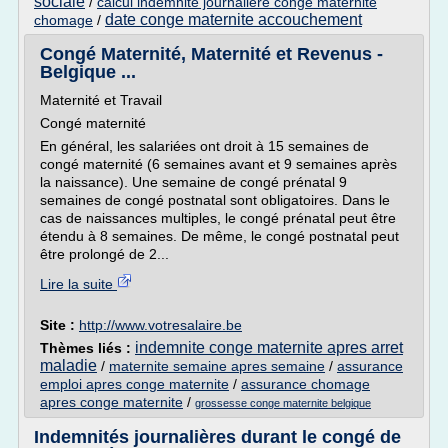
sociale
/
calcul indemnite journaliere conge maternite
date conge maternite accouchement
chomage
/
Congé Maternité, Maternité et Revenus -
Belgique ...
Maternité et Travail
Congé maternité
En général, les salariées ont droit à 15 semaines de
congé maternité (6 semaines avant et 9 semaines après
la naissance). Une semaine de congé prénatal 9
semaines de congé postnatal sont obligatoires. Dans le
cas de naissances multiples, le congé prénatal peut être
étendu à 8 semaines. De même, le congé postnatal peut
être prolongé de 2...
Lire la suite
Site :
http://www.votresalaire.be
indemnite conge maternite apres arret
Thèmes liés :
maladie
/
maternite semaine apres semaine
/
assurance
emploi apres conge maternite
/
assurance chomage
apres conge maternite
/
grossesse conge maternite belgique
Indemnités journalières durant le congé de