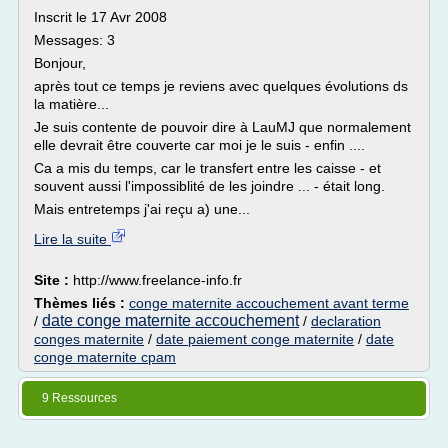
Inscrit le 17 Avr 2008
Messages: 3
Bonjour,
après tout ce temps je reviens avec quelques évolutions ds
la matière...
Je suis contente de pouvoir dire à LauMJ que normalement
elle devrait être couverte car moi je le suis - enfin ....
Ca a mis du temps, car le transfert entre les caisse - et
souvent aussi l'impossiblité de les joindre ... - était long.
Mais entretemps j'ai reçu a) une...
Lire la suite
Site :
http://www.freelance-info.fr
Thèmes liés :
conge maternite accouchement avant terme
date conge maternite accouchement
/
/
declaration
conges maternite
/
date paiement conge maternite
/
date
conge maternite cpam
9 Ressources