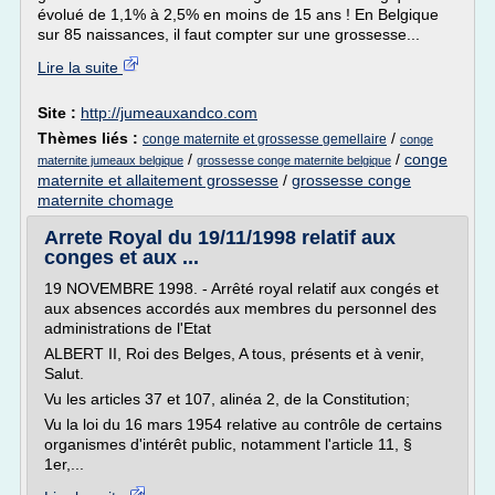
évolué de 1,1% à 2,5% en moins de 15 ans ! En Belgique
sur 85 naissances, il faut compter sur une grossesse...
Lire la suite
Site :
http://jumeauxandco.com
Thèmes liés :
/
conge maternite et grossesse gemellaire
conge
/
/
conge
maternite jumeaux belgique
grossesse conge maternite belgique
maternite et allaitement grossesse
/
grossesse conge
maternite chomage
Arrete Royal du 19/11/1998 relatif aux
conges et aux ...
19 NOVEMBRE 1998. - Arrêté royal relatif aux congés et
aux absences accordés aux membres du personnel des
administrations de l'Etat
ALBERT II, Roi des Belges, A tous, présents et à venir,
Salut.
Vu les articles 37 et 107, alinéa 2, de la Constitution;
Vu la loi du 16 mars 1954 relative au contrôle de certains
organismes d'intérêt public, notamment l'article 11, §
1er,...