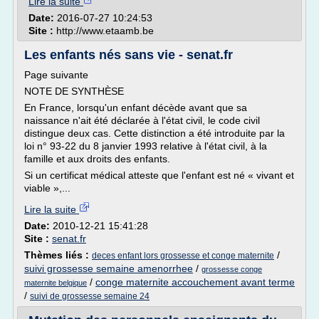
Lire la suite
Date:
2016-07-27 10:24:53
Site :
http://www.etaamb.be
Les enfants nés sans vie - senat.fr
Page suivante
NOTE DE SYNTHÈSE
En France, lorsqu'un enfant décède avant que sa
naissance n'ait été déclarée à l'état civil, le code civil
distingue deux cas. Cette distinction a été introduite par la
loi n° 93-22 du 8 janvier 1993 relative à l'état civil, à la
famille et aux droits des enfants.
Si un certificat médical atteste que l'enfant est né « vivant et
viable »,...
Lire la suite
Date:
2010-12-21 15:41:28
Site :
senat.fr
Thèmes liés :
/
deces enfant lors grossesse et conge maternite
suivi grossesse semaine amenorrhee
/
grossesse conge
/
conge maternite accouchement avant terme
maternite belgique
/
suivi de grossesse semaine 24