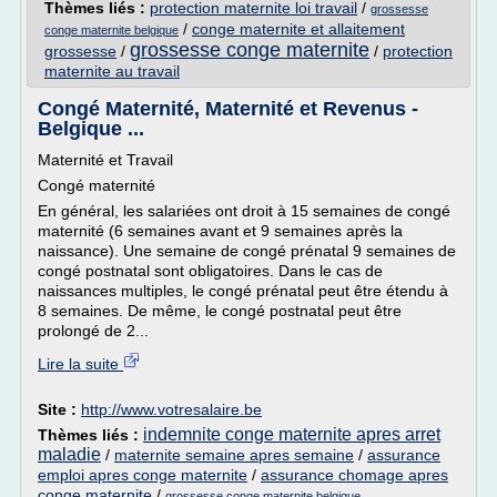
Thèmes liés :
protection maternite loi travail
/
grossesse
/
conge maternite et allaitement
conge maternite belgique
grossesse conge maternite
grossesse
/
/
protection
maternite au travail
Congé Maternité, Maternité et Revenus -
Belgique ...
Maternité et Travail
Congé maternité
En général, les salariées ont droit à 15 semaines de congé
maternité (6 semaines avant et 9 semaines après la
naissance). Une semaine de congé prénatal 9 semaines de
congé postnatal sont obligatoires. Dans le cas de
naissances multiples, le congé prénatal peut être étendu à
8 semaines. De même, le congé postnatal peut être
prolongé de 2...
Lire la suite
Site :
http://www.votresalaire.be
indemnite conge maternite apres arret
Thèmes liés :
maladie
/
maternite semaine apres semaine
/
assurance
emploi apres conge maternite
/
assurance chomage apres
conge maternite
/
grossesse conge maternite belgique