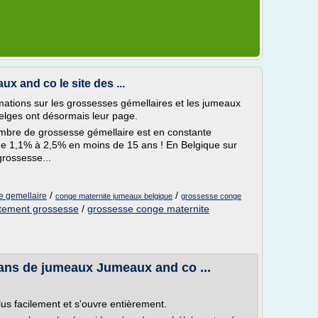
 and co le site des ...
rmations sur les grossesses gémellaires et les jumeaux
elges ont désormais leur page.
mbre de grossesse gémellaire est en constante
de 1,1% à 2,5% en moins de 15 ans ! En Belgique sur
grossesse...
/
/
e gemellaire
conge maternite jumeaux belgique
grossesse conge
aitement grossesse
/
grossesse conge maternite
ans de jumeaux Jumeaux and co ...
plus facilement et s'ouvre entièrement.