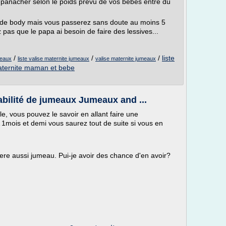
z panacher selon le poids prévu de vos bébés entre du
de body mais vous passerez sans doute au moins 5
z pas que le papa ai besoin de faire des lessives...
/
/
/
liste
meaux
liste valise maternite jumeaux
valise maternite jumeaux
maternite maman et bebe
abilité de jumeaux Jumeaux and ...
le, vous pouvez le savoir en allant faire une
1mois et demi vous saurez tout de suite si vous en
ere aussi jumeau. Pui-je avoir des chance d'en avoir?