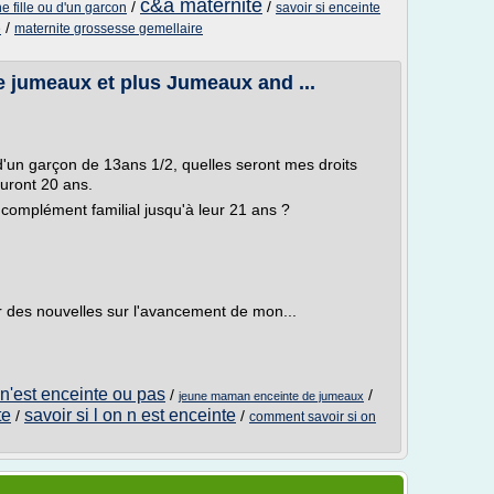
c&a maternite
/
/
ne fille ou d'un garcon
savoir si enceinte
/
e
maternite grossesse gemellaire
e jumeaux et plus Jumeaux and ...
'un garçon de 13ans 1/2, quelles seront mes droits
auront 20 ans.
du complément familial jusqu'à leur 21 ans ?
r des nouvelles sur l'avancement de mon...
n'est enceinte ou pas
/
/
jeune maman enceinte de jumeaux
te
savoir si l on n est enceinte
/
/
comment savoir si on