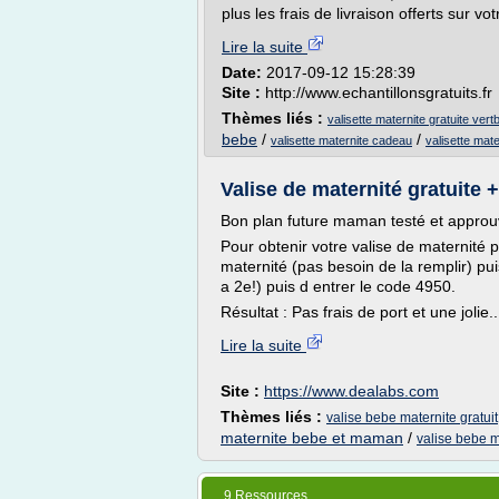
plus les frais de livraison offerts sur v
Lire la suite
Date:
2017-09-12 15:28:39
Site :
http://www.echantillonsgratuits.fr
Thèmes liés :
valisette maternite gratuite vert
bebe
/
/
valisette maternite cadeau
valisette mate
Valise de maternité gratuite + 
Bon plan future maman testé et appro
Pour obtenir votre valise de maternité po
maternité (pas besoin de la remplir) p
a 2e!) puis d entrer le code 4950.
Résultat : Pas frais de port et une jolie..
Lire la suite
Site :
https://www.dealabs.com
Thèmes liés :
valise bebe maternite gratuit
maternite bebe et maman
/
valise bebe m
9 Ressources