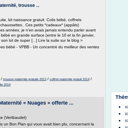
ternité, trousse ...
ite, kit naissance gratuit. Colis bébé, coffrets
à chaussettes.. Ces petits *cadeaux* (appâts)
s années, je n'en avais jamais entendu parler avant
ébé en grande surface (entre le 10 et la fin janvier,
on lot de super [...] Lire la suite sur le blog >
ivées bébé - VPBB - Un concentré du meilleur des ventes
/
/
/
trousse maternite gratuite 2013
coffret maternite gratuit 2014
ite 2014
Thèm
aternité « Nuages » offerte ...
v
v
te (Vertbaudet)
v
is un Bon Plan qui vous avait bien plu, concernant la
v