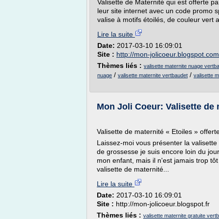
Valisette de Maternité qui est offerte
leur site internet avec un code promo sp
valise à motifs étoilés, de couleur vert a
Lire la suite
Date:
2017-03-10 16:09:01
Site :
http://mon-jolicoeur.blogspot.com
Thèmes liés :
valisette maternite nuage vertb
/
/
nuage
valisette maternite vertbaudet
valisette m
Mon Joli Coeur: Valisette de m
Valisette de maternité « Etoiles » offert
Laissez-moi vous présenter la valisette
de grossesse je suis encore loin du jou
mon enfant, mais il n'est jamais trop tôt
valisette de maternité...
Lire la suite
Date:
2017-03-10 16:09:01
Site :
http://mon-jolicoeur.blogspot.fr
Thèmes liés :
valisette maternite gratuite vert