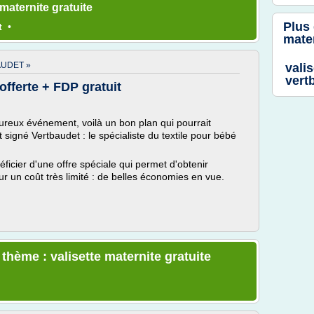
maternite gratuite
Plus
t
•
mater
AUDET »
valis
vert
offerte + FDP gratuit
reux événement, voilà un bon plan qui pourrait
st signé Vertbaudet : le spécialiste du textile pour bébé
icier d'une offre spéciale qui permet d'obtenir
 un coût très limité : de belles économies en vue.
 thème : valisette maternite gratuite