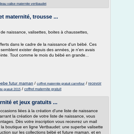
eau valise maternite vertbaudet
et maternité, trousse ...
 de naissance, valisettes, boites à chaussettes,
offerts dans le cadre de la naissance d'un bébé. Ces
semblent exister depuis des années, je n'en avais
einte. Tout comme le mois du bébé en grande...
r bebe futur maman
/
/
recevoir
coffret maternite gratuit carrefour
/
coffret maternite gratuit
te gratuit 2015
ité et jeux gratuits ...
ccasions liées à la création d'une liste de naissance
marrant la création de votre liste de naissance, vous
ntages. Dès votre inscription vous recevrez un mail
r la boutique en ligne Vertbaudet: une superbe valisette
ction sur les collections bébé et future maman, et en