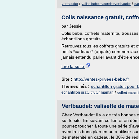
/
/
vertbaudet
valise bebe maternite vertbaudet
cad
Colis naissance gratuit, coffr
par Jessie
Colis bébé, coffrets maternité, trousses
échantillons gratuits..
Retrouvez tous les coffrets gratuits et 
petits *cadeaux* (appâts) commerciaux 
jamais entendu parler avant d'être enc
Lire la suite
Site :
http://ventes-privees-bebe.fr
Thèmes liés :
echantillon gratuit pou
/
echantillon gratuit futur maman
coffret materni
Vertbaudet: valisette de matern
Chez Vertbaudet il y a de très bonnes o
sur le site. En suivant ce lien et en dé
pourrez toucher à toute une série d'ava
avec trois bons plan en un à utiliser su
de maternité en cadeau, le 30% de rédu