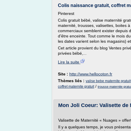
Colis naissance gratuit, coffret ma
Pinterest
Colis gratuit bébé, valise maternité gratu
maternité, trousses, valisettes, boites 
commerciaux semblent exister depuis de
d'être enceinte. Tout comme le mois du b
les dates varient selon les magasins) et s
Cet article provient du blog Ventes pr
privées bébé,...
Lire la suite
Site :
http://www.hellocoton.fr
Thèmes liés :
valise bebe maternite gratuit
/
coffret maternite gratuit
trousse maternite gratu
Mon Joli Coeur: Valisette de M
Valisette de Maternité « Nuages » offer
Il y a quelques temps, je vous présenta