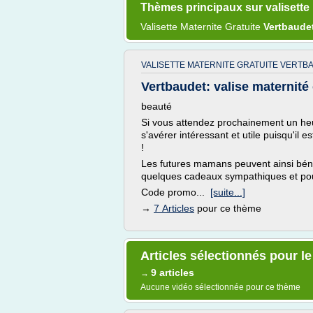
Thèmes principaux sur valisette 
Valisette Maternite Gratuite
Vertbaude
VALISETTE MATERNITE GRATUITE VERTB
Vertbaudet: valise maternité 
beauté
Si vous attendez prochainement un heu
s'avérer intéressant et utile puisqu'il e
!
Les futures mamans peuvent ainsi bénéf
quelques cadeaux sympathiques et pour
Code promo...
[suite...]
→
7 Articles
pour ce thème
Articles sélectionnés pour le
9 articles
→
Aucune vidéo sélectionnée pour ce thème