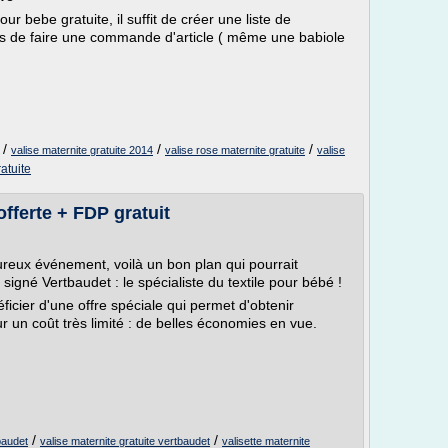
ur bebe gratuite, il suffit de créer une liste de
uis de faire une commande d'article ( même une babiole
/
/
/
valise maternite gratuite 2014
valise rose maternite gratuite
valise
atuite
offerte + FDP gratuit
reux événement, voilà un bon plan qui pourrait
t signé Vertbaudet : le spécialiste du textile pour bébé !
icier d'une offre spéciale qui permet d'obtenir
un coût très limité : de belles économies en vue.
/
/
baudet
valise maternite gratuite vertbaudet
valisette maternite