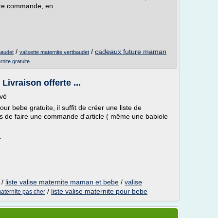
otre commande, en...
/
/
cadeaux future maman
baudet
valisette maternite vertbaudet
rnite gratuite
Livraison offerte ...
uvé
ur bebe gratuite, il suffit de créer une liste de
uis de faire une commande d'article ( même une babiole
.
/
liste valise maternite maman et bebe
/
valise
/
liste valise maternite pour bebe
aternite pas cher