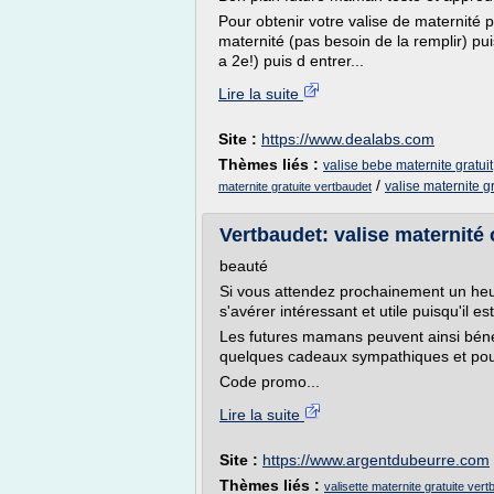
Pour obtenir votre valise de maternité po
maternité (pas besoin de la remplir) p
a 2e!) puis d entrer...
Lire la suite
Site :
https://www.dealabs.com
Thèmes liés :
valise bebe maternite gratuit
/
valise maternite gr
maternite gratuite vertbaudet
Vertbaudet: valise maternité 
beauté
Si vous attendez prochainement un heu
s'avérer intéressant et utile puisqu'il es
Les futures mamans peuvent ainsi bénéf
quelques cadeaux sympathiques et pour 
Code promo...
Lire la suite
Site :
https://www.argentdubeurre.com
Thèmes liés :
valisette maternite gratuite vert