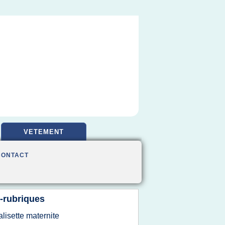
VETEMENT
CONTACT
-rubriques
alisette maternite