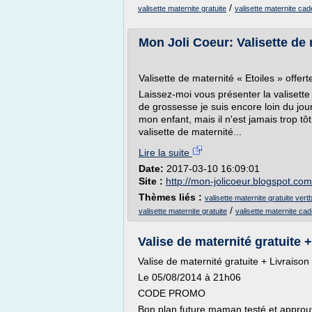
/
valisette maternite gratuite
valisette maternite ca
Mon Joli Coeur: Valisette de m
Valisette de maternité « Etoiles » offer
Laissez-moi vous présenter la valisette
de grossesse je suis encore loin du jo
mon enfant, mais il n'est jamais trop tôt
valisette de maternité...
Lire la suite
Date:
2017-03-10 16:09:01
Site :
http://mon-jolicoeur.blogspot.com
Thèmes liés :
valisette maternite gratuite vert
/
valisette maternite gratuite
valisette maternite ca
Valise de maternité gratuite + 
Valise de maternité gratuite + Livraiso
Le 05/08/2014 à 21h06
CODE PROMO
Bon plan future maman testé et appro