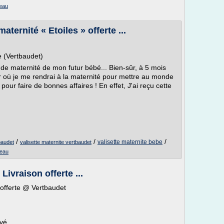
deau
aternité « Etoiles » offerte ...
te (Vertbaudet)
 de maternité de mon futur bébé... Bien-sûr, à 5 mois
ur où je me rendrai à la maternité pour mettre au monde
 pour faire de bonnes affaires ! En effet, J'ai reçu cette
/
/
/
valisette maternite bebe
baudet
valisette maternite vertbaudet
deau
Livraison offerte ...
n offerte @ Vertbaudet
uvé