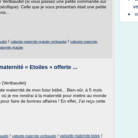
 par Vertbaudet (si vous passez une petite commande sur
ve
écifique). Celle que je vous présentais était une petite
nis...
v
/
/
audet
valisette maternite gratuite vertbaudet
valisette maternite
aternite gratuite
aternité « Etoiles » offerte ...
e (Vertbaudet)
 de maternité de mon futur bébé... Bien-sûr, à 5 mois
r où je me rendrai à la maternité pour mettre au monde
 pour faire de bonnes affaires ! En effet, J'ai reçu cette
/
/
/
valisette maternite bebe
baudet
valisette maternite vertbaudet