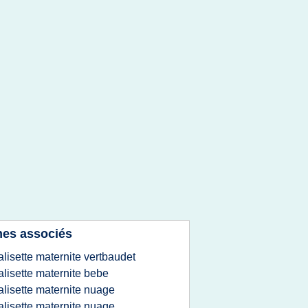
es associés
alisette maternite vertbaudet
alisette maternite bebe
alisette maternite nuage
alisette maternite nuage