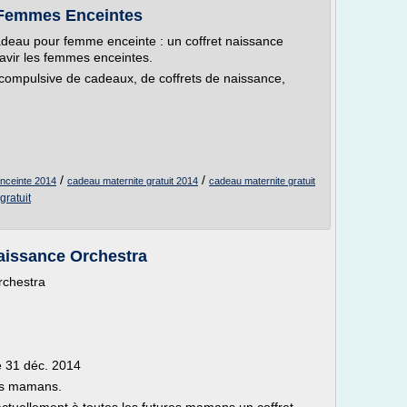
x Femmes Enceintes
deau pour femme enceinte : un coffret naissance
 ravir les femmes enceintes.
compulsive de cadeaux, de coffrets de naissance,
/
/
enceinte 2014
cadeau maternite gratuit 2014
cadeau maternite gratuit
gratuit
 naissance Orchestra
Orchestra
e 31 déc. 2014
res mamans.