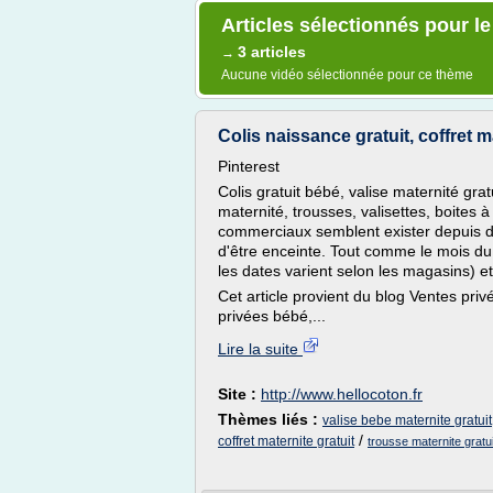
Articles sélectionnés pour le
3 articles
→
Aucune vidéo sélectionnée pour ce thème
Colis naissance gratuit, coffret ma
Pinterest
Colis gratuit bébé, valise maternité gratu
maternité, trousses, valisettes, boites 
commerciaux semblent exister depuis de
d'être enceinte. Tout comme le mois du b
les dates varient selon les magasins) et s
Cet article provient du blog Ventes pr
privées bébé,...
Lire la suite
Site :
http://www.hellocoton.fr
Thèmes liés :
valise bebe maternite gratuit
/
coffret maternite gratuit
trousse maternite gratu