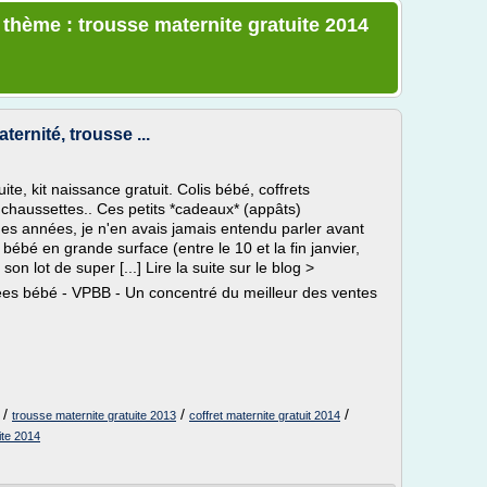
 thème : trousse maternite gratuite 2014
ternité, trousse ...
ite, kit naissance gratuit. Colis bébé, coffrets
à chaussettes.. Ces petits *cadeaux* (appâts)
s années, je n'en avais jamais entendu parler avant
ébé en grande surface (entre le 10 et la fin janvier,
on lot de super [...] Lire la suite sur le blog >
ivées bébé - VPBB - Un concentré du meilleur des ventes
/
/
/
trousse maternite gratuite 2013
coffret maternite gratuit 2014
ite 2014