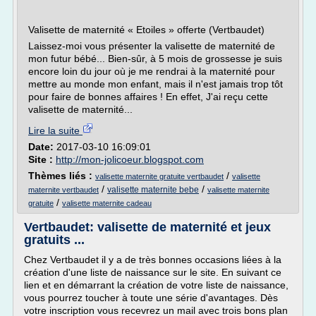
Valisette de maternité « Etoiles » offerte (Vertbaudet)
Laissez-moi vous présenter la valisette de maternité de
mon futur bébé... Bien-sûr, à 5 mois de grossesse je suis
encore loin du jour où je me rendrai à la maternité pour
mettre au monde mon enfant, mais il n'est jamais trop tôt
pour faire de bonnes affaires ! En effet, J'ai reçu cette
valisette de maternité...
Lire la suite
Date:
2017-03-10 16:09:01
Site :
http://mon-jolicoeur.blogspot.com
Thèmes liés :
/
valisette maternite gratuite vertbaudet
valisette
/
/
valisette maternite bebe
maternite vertbaudet
valisette maternite
/
gratuite
valisette maternite cadeau
Vertbaudet: valisette de maternité et jeux
gratuits ...
Chez Vertbaudet il y a de très bonnes occasions liées à la
création d'une liste de naissance sur le site. En suivant ce
lien et en démarrant la création de votre liste de naissance,
vous pourrez toucher à toute une série d'avantages. Dès
votre inscription vous recevrez un mail avec trois bons plan