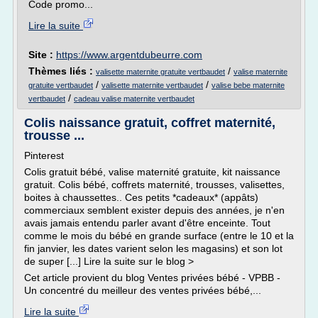
Code promo...
Lire la suite
Site :
https://www.argentdubeurre.com
Thèmes liés :
/
valisette maternite gratuite vertbaudet
valise maternite
/
/
gratuite vertbaudet
valisette maternite vertbaudet
valise bebe maternite
/
vertbaudet
cadeau valise maternite vertbaudet
Colis naissance gratuit, coffret maternité,
trousse ...
Pinterest
Colis gratuit bébé, valise maternité gratuite, kit naissance
gratuit. Colis bébé, coffrets maternité, trousses, valisettes,
boites à chaussettes.. Ces petits *cadeaux* (appâts)
commerciaux semblent exister depuis des années, je n'en
avais jamais entendu parler avant d'être enceinte. Tout
comme le mois du bébé en grande surface (entre le 10 et la
fin janvier, les dates varient selon les magasins) et son lot
de super [...] Lire la suite sur le blog >
Cet article provient du blog Ventes privées bébé - VPBB -
Un concentré du meilleur des ventes privées bébé,...
Lire la suite