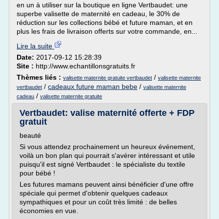
en un à utiliser sur la boutique en ligne Vertbaudet: une
superbe valisette de maternité en cadeau, le 30% de
réduction sur les collections bébé et future maman, et en
plus les frais de livraison offerts sur votre commande, en...
Lire la suite
Date:
2017-09-12 15:28:39
Site :
http://www.echantillonsgratuits.fr
Thèmes liés :
/
valisette maternite gratuite vertbaudet
valisette maternite
/
cadeaux future maman bebe
/
vertbaudet
valisette maternite
/
cadeau
valisette maternite gratuite
Vertbaudet: valise maternité offerte + FDP
gratuit
beauté
Si vous attendez prochainement un heureux événement,
voilà un bon plan qui pourrait s'avérer intéressant et utile
puisqu'il est signé Vertbaudet : le spécialiste du textile
pour bébé !
Les futures mamans peuvent ainsi bénéficier d'une offre
spéciale qui permet d'obtenir quelques cadeaux
sympathiques et pour un coût très limité : de belles
économies en vue.