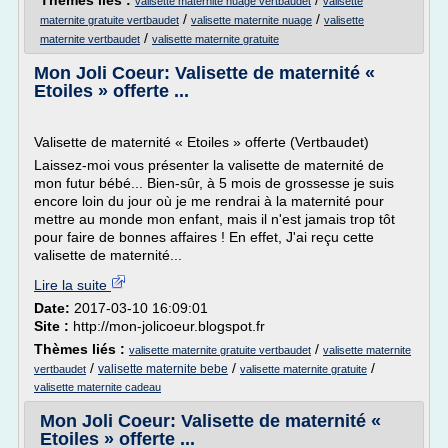
Thèmes liés :
/
valisette maternite nuage vertbaudet
valisette
/
/
maternite gratuite vertbaudet
valisette maternite nuage
valisette
/
maternite vertbaudet
valisette maternite gratuite
Mon Joli Coeur: Valisette de maternité «
Etoiles » offerte ...
Valisette de maternité « Etoiles » offerte (Vertbaudet)
Laissez-moi vous présenter la valisette de maternité de
mon futur bébé... Bien-sûr, à 5 mois de grossesse je suis
encore loin du jour où je me rendrai à la maternité pour
mettre au monde mon enfant, mais il n'est jamais trop tôt
pour faire de bonnes affaires ! En effet, J'ai reçu cette
valisette de maternité...
Lire la suite
Date:
2017-03-10 16:09:01
Site :
http://mon-jolicoeur.blogspot.fr
Thèmes liés :
/
valisette maternite gratuite vertbaudet
valisette maternite
/
/
/
valisette maternite bebe
vertbaudet
valisette maternite gratuite
valisette maternite cadeau
Mon Joli Coeur: Valisette de maternité «
Etoiles » offerte ...