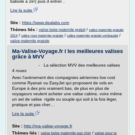
babiole a 2e!) puis d entrer...
Lire la suite
Site :
https://www.dealabs.com
Thèmes liés :
/
valise bebe maternite gratuit
valise maternite gratuite
/
/
/
2014
valise rose maternite gratuite
valise maternite gratuite vertbaudet
valise maternite gratuite
Ma-Valise-Voyage.fr I les meilleures valises
grâce à MVV
- La sélection MVV des meilleures valises
4 roues
Avec l'avènement des compagnies aériennes low cost
comme Ryanair ou EasyJet qui proposent de vols en
Europe à des prix vraiment bas, de plus en plus de
voyageurs veulent acheter une valise cabine, voire même
un set de valise rigide ou souple qui soit à la fois léger,
pratique et pas cher....
Lire la suite
Site :
http://ma-valise-voyage.fr
Thèmes liés :
/
valise bebe maternite pas cher
valise pour la