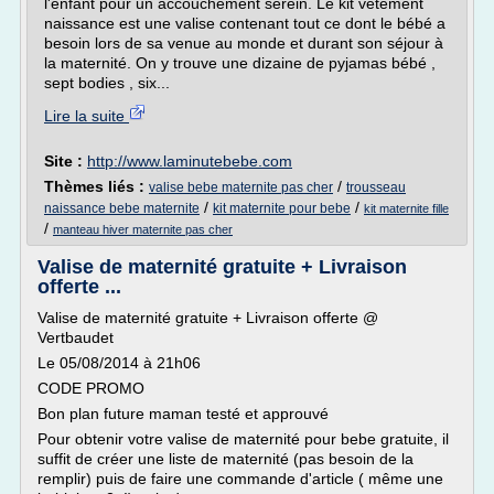
l'enfant pour un accouchement serein. Le kit vêtement
naissance est une valise contenant tout ce dont le bébé a
besoin lors de sa venue au monde et durant son séjour à
la maternité. On y trouve une dizaine de pyjamas bébé ,
sept bodies , six...
Lire la suite
Site :
http://www.laminutebebe.com
Thèmes liés :
/
valise bebe maternite pas cher
trousseau
/
/
naissance bebe maternite
kit maternite pour bebe
kit maternite fille
/
manteau hiver maternite pas cher
Valise de maternité gratuite + Livraison
offerte ...
Valise de maternité gratuite + Livraison offerte @
Vertbaudet
Le 05/08/2014 à 21h06
CODE PROMO
Bon plan future maman testé et approuvé
Pour obtenir votre valise de maternité pour bebe gratuite, il
suffit de créer une liste de maternité (pas besoin de la
remplir) puis de faire une commande d'article ( même une