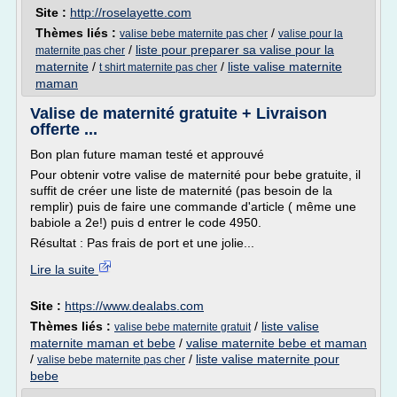
Site :
http://roselayette.com
Thèmes liés :
/
valise bebe maternite pas cher
valise pour la
/
liste pour preparer sa valise pour la
maternite pas cher
maternite
/
/
liste valise maternite
t shirt maternite pas cher
maman
Valise de maternité gratuite + Livraison
offerte ...
Bon plan future maman testé et approuvé
Pour obtenir votre valise de maternité pour bebe gratuite, il
suffit de créer une liste de maternité (pas besoin de la
remplir) puis de faire une commande d'article ( même une
babiole a 2e!) puis d entrer le code 4950.
Résultat : Pas frais de port et une jolie...
Lire la suite
Site :
https://www.dealabs.com
Thèmes liés :
/
liste valise
valise bebe maternite gratuit
maternite maman et bebe
/
valise maternite bebe et maman
/
/
liste valise maternite pour
valise bebe maternite pas cher
bebe