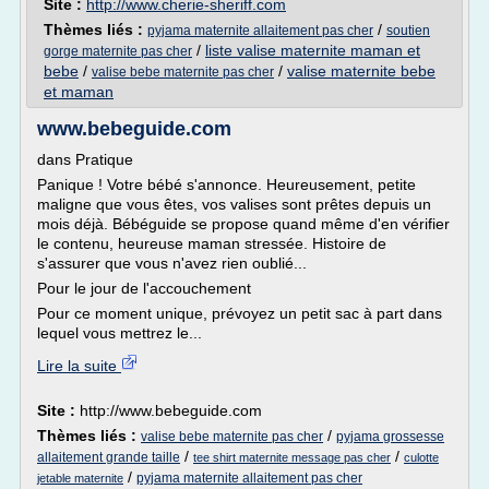
Site :
http://www.cherie-sheriff.com
Thèmes liés :
/
pyjama maternite allaitement pas cher
soutien
/
liste valise maternite maman et
gorge maternite pas cher
bebe
/
/
valise maternite bebe
valise bebe maternite pas cher
et maman
www.bebeguide.com
dans Pratique
Panique ! Votre bébé s'annonce. Heureusement, petite
maligne que vous êtes, vos valises sont prêtes depuis un
mois déjà. Bébéguide se propose quand même d'en vérifier
le contenu, heureuse maman stressée. Histoire de
s'assurer que vous n'avez rien oublié...
Pour le jour de l'accouchement
Pour ce moment unique, prévoyez un petit sac à part dans
lequel vous mettrez le...
Lire la suite
Site :
http://www.bebeguide.com
Thèmes liés :
/
valise bebe maternite pas cher
pyjama grossesse
/
/
allaitement grande taille
tee shirt maternite message pas cher
culotte
/
pyjama maternite allaitement pas cher
jetable maternite