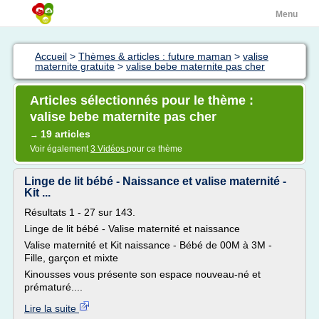
Menu
Accueil
>
Thèmes & articles : future maman
>
valise
maternite gratuite
>
valise bebe maternite pas cher
Articles sélectionnés pour le thème :
valise bebe maternite pas cher
19 articles
→
Voir également
3 Vidéos
pour ce thème
Linge de lit bébé - Naissance et valise maternité -
Kit ...
Résultats 1 - 27 sur 143.
Linge de lit bébé - Valise maternité et naissance
Valise maternité et Kit naissance - Bébé de 00M à 3M -
Fille, garçon et mixte
Kinousses vous présente son espace nouveau-né et
prématuré....
Lire la suite