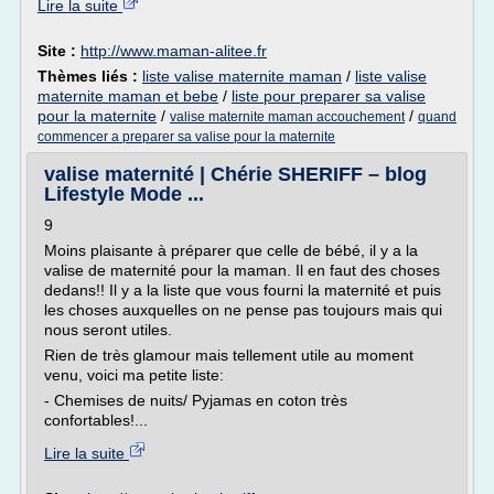
Lire la suite
Site :
http://www.maman-alitee.fr
Thèmes liés :
liste valise maternite maman
/
liste valise
maternite maman et bebe
/
liste pour preparer sa valise
pour la maternite
/
/
valise maternite maman accouchement
quand
commencer a preparer sa valise pour la maternite
valise maternité | Chérie SHERIFF – blog
Lifestyle Mode ...
9
Moins plaisante à préparer que celle de bébé, il y a la
valise de maternité pour la maman. Il en faut des choses
dedans!! Il y a la liste que vous fourni la maternité et puis
les choses auxquelles on ne pense pas toujours mais qui
nous seront utiles.
Rien de très glamour mais tellement utile au moment
venu, voici ma petite liste:
- Chemises de nuits/ Pyjamas en coton très
confortables!...
Lire la suite