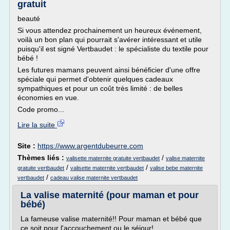
gratuit
beauté
Si vous attendez prochainement un heureux événement,
voilà un bon plan qui pourrait s'avérer intéressant et utile
puisqu'il est signé Vertbaudet : le spécialiste du textile pour
bébé !
Les futures mamans peuvent ainsi bénéficier d'une offre
spéciale qui permet d'obtenir quelques cadeaux
sympathiques et pour un coût très limité : de belles
économies en vue.
Code promo...
Lire la suite
Site :
https://www.argentdubeurre.com
Thèmes liés :
/
valisette maternite gratuite vertbaudet
valise maternite
/
/
gratuite vertbaudet
valisette maternite vertbaudet
valise bebe maternite
/
vertbaudet
cadeau valise maternite vertbaudet
La valise maternité (pour maman et pour
bébé)
La fameuse valise maternité!! Pour maman et bébé que
ce soit pour l'accouchement ou le séjour!