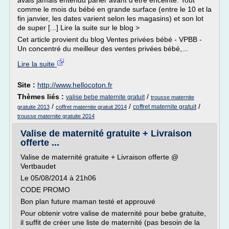
avais jamais entendu parler avant d'être enceinte. Tout
comme le mois du bébé en grande surface (entre le 10 et la
fin janvier, les dates varient selon les magasins) et son lot
de super [...] Lire la suite sur le blog >
Cet article provient du blog Ventes privées bébé - VPBB -
Un concentré du meilleur des ventes privées bébé,...
Lire la suite
Site :
http://www.hellocoton.fr
Thèmes liés :
/
valise bebe maternite gratuit
trousse maternite
/
/
/
coffret maternite gratuit
gratuite 2013
coffret maternite gratuit 2014
trousse maternite gratuite 2014
Valise de maternité gratuite + Livraison
offerte ...
Valise de maternité gratuite + Livraison offerte @
Vertbaudet
Le 05/08/2014 à 21h06
CODE PROMO
Bon plan future maman testé et approuvé
Pour obtenir votre valise de maternité pour bebe gratuite,
il suffit de créer une liste de maternité (pas besoin de la