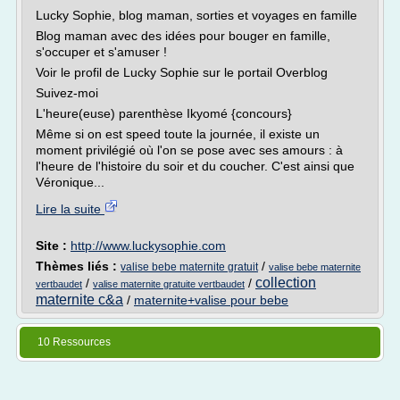
Lucky Sophie, blog maman, sorties et voyages en famille
Blog maman avec des idées pour bouger en famille,
s'occuper et s'amuser !
Voir le profil de Lucky Sophie sur le portail Overblog
Suivez-moi
L'heure(euse) parenthèse Ikyomé {concours}
Même si on est speed toute la journée, il existe un
moment privilégié où l'on se pose avec ses amours : à
l'heure de l'histoire du soir et du coucher. C'est ainsi que
Véronique...
Lire la suite
Site :
http://www.luckysophie.com
Thèmes liés :
/
valise bebe maternite gratuit
valise bebe maternite
collection
/
/
vertbaudet
valise maternite gratuite vertbaudet
maternite c&a
/
maternite+valise pour bebe
10 Ressources