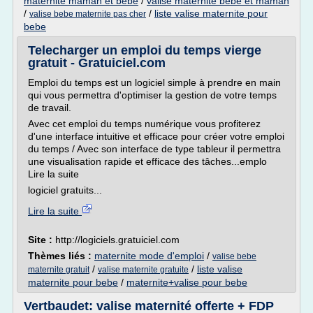
maternite maman et bebe
/
valise maternite bebe et maman
/
/
liste valise maternite pour
valise bebe maternite pas cher
bebe
Telecharger un emploi du temps vierge
gratuit - Gratuiciel.com
Emploi du temps est un logiciel simple à prendre en main
qui vous permettra d'optimiser la gestion de votre temps
de travail.
Avec cet emploi du temps numérique vous profiterez
d'une interface intuitive et efficace pour créer votre emploi
du temps / Avec son interface de type tableur il permettra
une visualisation rapide et efficace des tâches...emplo
Lire la suite
logiciel gratuits...
Lire la suite
Site :
http://logiciels.gratuiciel.com
Thèmes liés :
maternite mode d'emploi
/
valise bebe
/
/
liste valise
maternite gratuit
valise maternite gratuite
maternite pour bebe
/
maternite+valise pour bebe
Vertbaudet: valise maternité offerte + FDP