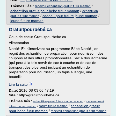
Site :
http://www.echantillonsclub.com
Thèmes liés :
/
recevoir echantillon gratuit futur maman
echantillon gratuit pour bebe futur maman
/
echantillon
/
cadeau pour future jeune maman
/
gratuit future maman
jeune future maman
Gratuitpourbébé.ca
Coup de coeur Gratuitpourbebe.ca
Alimentation
Nestlé: En s'inscrivant au programme Bébé Nestlé , on
reçoit des échantillon de préparation pour nourrisson, des
coupons et des offres promotionnelles. Sac à dos isotherme
(qui peut à la fois servir de sac à couche et de sac de
transport des biberons) incluant un échantillon de
préparation pour nourrisson, un tapis à langer, une
bouteille...
Lire la suite
Date:
2016-08-03 06:47:19
Site :
http://gratuitpourbebe.ca
Thèmes liés :
/
echantillon gratuit future maman quebec
cadeau gratuit
/
/
echantillon gratuit
forum future maman
future maman quebec
pour bebe futur maman
/
recevoir echantillon gratuit futur maman