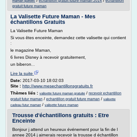
/
/
echantillon gratuit future maman 2014
echantillon
maman quebec
gratuit future maman
La Valisette Future Maman - Mes
échantillons Gratuits
La Valisette Future Maman
Si vous êtes enceinte, demandez cette valisette qui contient
:
le magazine Maman,
6 livres Disney à recevoir gratuitement,
un biberon...
Lire la suite
Date:
2017-03-10 18:02:03
Site :
http://www.mesechantillonsgratuits.fr
Thèmes liés :
/
recevoir echantillon
valisette future maman gratuite
/
/
gratuit futur maman
echantillon gratuit future maman
valisette
/
cadeau futur maman
valisette future maman
Trousse d'échantillons gratuits : Etre
Enceinte
Bonjour j attend un heureux événement pour la fin de l
annee 2014 j aimerais recevoir la trousse d échantillon