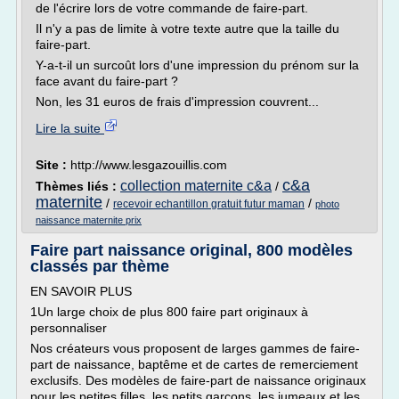
de l'écrire lors de votre commande de faire-part.
Il n'y a pas de limite à votre texte autre que la taille du
faire-part.
Y-a-t-il un surcoût lors d'une impression du prénom sur la
face avant du faire-part ?
Non, les 31 euros de frais d'impression couvrent...
Lire la suite
Site :
http://www.lesgazouillis.com
c&a
collection maternite c&a
Thèmes liés :
/
maternite
/
/
recevoir echantillon gratuit futur maman
photo
naissance maternite prix
Faire part naissance original, 800 modèles
classés par thème
EN SAVOIR PLUS
1Un large choix de plus 800 faire part originaux à
personnaliser
Nos créateurs vous proposent de larges gammes de faire-
part de naissance, baptême et de cartes de remerciement
exclusifs. Des modèles de faire-part de naissance originaux
pour les petites filles, les petits garçons, les jumeaux et les