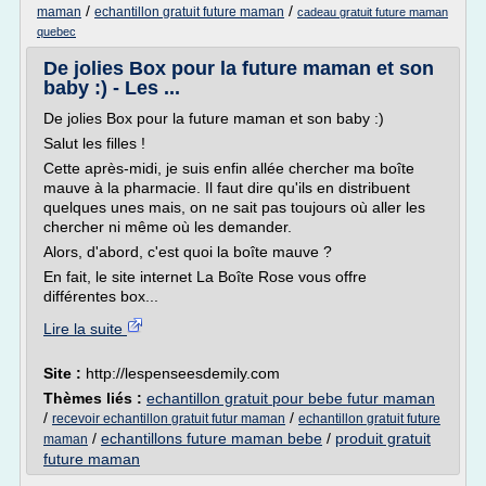
/
/
maman
echantillon gratuit future maman
cadeau gratuit future maman
quebec
De jolies Box pour la future maman et son
baby :) - Les ...
De jolies Box pour la future maman et son baby :)
Salut les filles !
Cette après-midi, je suis enfin allée chercher ma boîte
mauve à la pharmacie. Il faut dire qu'ils en distribuent
quelques unes mais, on ne sait pas toujours où aller les
chercher ni même où les demander.
Alors, d'abord, c'est quoi la boîte mauve ?
En fait, le site internet La Boîte Rose vous offre
différentes box...
Lire la suite
Site :
http://lespenseesdemily.com
Thèmes liés :
echantillon gratuit pour bebe futur maman
/
/
recevoir echantillon gratuit futur maman
echantillon gratuit future
/
echantillons future maman bebe
/
produit gratuit
maman
future maman