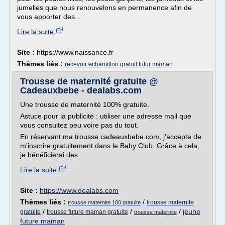
jumelles que nous renouvelons en permanence afin de
vous apporter des...
Lire la suite
Site :
https://www.naissance.fr
Thèmes liés :
recevoir echantillon gratuit futur maman
Trousse de maternité gratuite @
Cadeauxbebe - dealabs.com
Une trousse de maternité 100% gratuite.
Astuce pour la publicité : utiliser une adresse mail que
vous consultez peu voire pas du tout.
En réservant ma trousse cadeauxbebe.com, j'accepte de
m'inscrire gratuitement dans le Baby Club. Grâce à cela,
je bénéficierai des...
Lire la suite
Site :
https://www.dealabs.com
Thèmes liés :
/
trousse maternite
trousse maternite 100 gratuite
/
/
/
jeune
gratuite
trousse future maman gratuite
trousse maternite
future maman