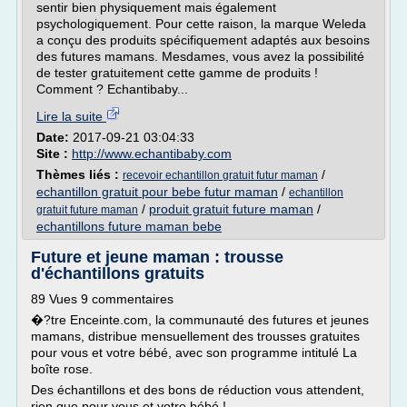
sentir bien physiquement mais également
psychologiquement. Pour cette raison, la marque Weleda
a conçu des produits spécifiquement adaptés aux besoins
des futures mamans. Mesdames, vous avez la possibilité
de tester gratuitement cette gamme de produits !
Comment ? Echantibaby...
Lire la suite
Date:
2017-09-21 03:04:33
Site :
http://www.echantibaby.com
Thèmes liés :
/
recevoir echantillon gratuit futur maman
echantillon gratuit pour bebe futur maman
/
echantillon
/
produit gratuit future maman
/
gratuit future maman
echantillons future maman bebe
Future et jeune maman : trousse
d'échantillons gratuits
89 Vues 9 commentaires
�?tre Enceinte.com, la communauté des futures et jeunes
mamans, distribue mensuellement des trousses gratuites
pour vous et votre bébé, avec son programme intitulé La
boîte rose.
Des échantillons et des bons de réduction vous attendent,
rien que pour vous et votre bébé !