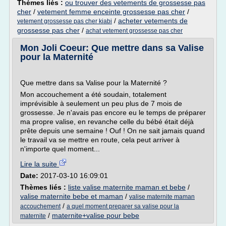
Thèmes liés :
ou trouver des vetements de grossesse pas
cher
/
vetement femme enceinte grossesse pas cher
/
/
acheter vetements de
vetement grossesse pas cher kiabi
grossesse pas cher
/
achat vetement grossesse pas cher
Mon Joli Coeur: Que mettre dans sa Valise
pour la Maternité
Que mettre dans sa Valise pour la Maternité ?
Mon accouchement a été soudain, totalement
imprévisible à seulement un peu plus de 7 mois de
grossesse. Je n'avais pas encore eu le temps de préparer
ma propre valise, en revanche celle du bébé était déjà
prête depuis une semaine ! Ouf ! On ne sait jamais quand
le travail va se mettre en route, cela peut arriver à
n'importe quel moment...
Lire la suite
Date:
2017-03-10 16:09:01
Thèmes liés :
liste valise maternite maman et bebe
/
valise maternite bebe et maman
/
valise maternite maman
/
accouchement
a quel moment preparer sa valise pour la
/
maternite+valise pour bebe
maternite