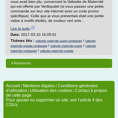
vous avait bien plu, concernant la Valisette de Maternité
qui est offerte par Vertbaudet (si vous passez une petite
commande sur leur site internet avec un code promo
spécifique). Celle que je vous présentais était une petite
valise à motifs étoilés, de couleur vert anis...
Lire la suite
Date:
2017-03-10 16:09:01
Thèmes liés :
/
valisette maternite nuage vertbaudet
valisette
/
/
maternite gratuite vertbaudet
valisette maternite nuage
valisette
/
maternite vertbaudet
valisette maternite gratuite
4 Ressources
Accueil
|
Mentions légales
|
Conditions générales
d'utilisation
|
Utilisation des cookies
|
Contact à propos
de cette page
Pour ajouter ou supprimer un site, voir l'article 4 des
CGUs