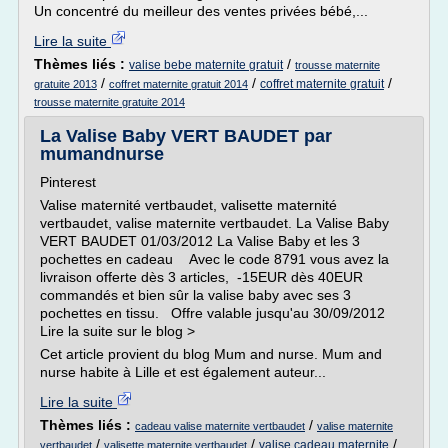
Un concentré du meilleur des ventes privées bébé,...
Lire la suite
Thèmes liés :
/
valise bebe maternite gratuit
trousse maternite
/
/
/
coffret maternite gratuit
gratuite 2013
coffret maternite gratuit 2014
trousse maternite gratuite 2014
La Valise Baby VERT BAUDET par
mumandnurse
Pinterest
Valise maternité vertbaudet, valisette maternité
vertbaudet, valise maternite vertbaudet. La Valise Baby
VERT BAUDET 01/03/2012 La Valise Baby et les 3
pochettes en cadeau Avec le code 8791 vous avez la
livraison offerte dès 3 articles, -15EUR dès 40EUR
commandés et bien sûr la valise baby avec ses 3
pochettes en tissu. Offre valable jusqu'au 30/09/2012
Lire la suite sur le blog >
Cet article provient du blog Mum and nurse. Mum and
nurse habite à Lille et est également auteur...
Lire la suite
Thèmes liés :
/
cadeau valise maternite vertbaudet
valise maternite
/
/
/
valise cadeau maternite
vertbaudet
valisette maternite vertbaudet