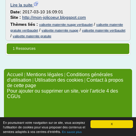
Lire la suite
Date:
2017-03-10 16:09:01
Site :
http://mon-jolicoeur.blogspot.com
Thèmes liés :
/
valisette maternite nuage vertbaudet
valisette maternite
/
/
gratuite vertbaudet
valisette maternite nuage
valisette maternite vertbaudet
/
valisette maternite gratuite
1 Ressources
Accueil
|
Mentions légales
|
Conditions générales
d'utilisation
|
Utilisation des cookies
|
Contact à propos
de cette page
Pour ajouter ou supprimer un site, voir l'article 4 des
CGUs
En poursuivant votre navigation sur ce site, vous acceptez
X
l'utilisation de cookies pour vous proposer des contenus et
services adaptés à vos centres d'intérêts.
En savoir plus