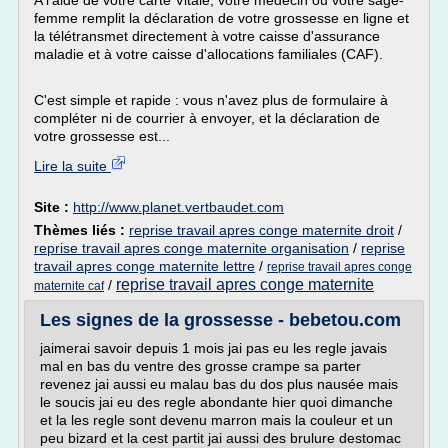
A l'aide de votre carte Vitale, votre médecin ou votre sage-
femme remplit la déclaration de votre grossesse en ligne et
la télétransmet directement à votre caisse d'assurance
maladie et à votre caisse d'allocations familiales (CAF).
C'est simple et rapide : vous n'avez plus de formulaire à
compléter ni de courrier à envoyer, et la déclaration de
votre grossesse est...
Lire la suite
Site :
http://www.planet.vertbaudet.com
Thèmes liés :
reprise travail apres conge maternite droit
/
reprise travail apres conge maternite organisation
/
reprise
travail apres conge maternite lettre
/
reprise travail apres conge
reprise travail apres conge maternite
/
maternite caf
Les signes de la grossesse - bebetou.com
jaimerai savoir depuis 1 mois jai pas eu les regle javais
mal en bas du ventre des grosse crampe sa parter
revenez jai aussi eu malau bas du dos plus nausée mais
le soucis jai eu des regle abondante hier quoi dimanche
et la les regle sont devenu marron mais la couleur et un
peu bizard et la cest partit jai aussi des brulure destomac