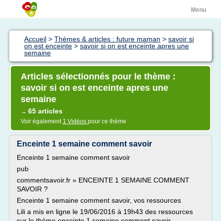
Menu
Accueil
>
Thèmes & articles : future maman
>
savoir si
on est enceinte
>
savoir si on est enceinte apres une
semaine
Articles sélectionnés pour le thème :
savoir si on est enceinte apres une
semaine
65 articles
→
Voir également
1 Vidéos
pour ce thème
Enceinte 1 semaine comment savoir
Enceinte 1 semaine comment savoir
pub
commentsavoir.fr » ENCEINTE 1 SEMAINE COMMENT
SAVOIR ?
Enceinte 1 semaine comment savoir, vos ressources
Lili a mis en ligne le 19/06/2016 à 19h43 des ressources
sur le thème enceinte 1 semaine comment savoir.