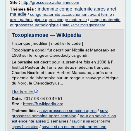
Site :
http://grossesse.aufeminin.com
indemnite conge maternite apres arret
Thèmes liés :
maladie
/
conge maternite accouchement avant terme
/
arret pathologique apres conge maternite
/
conge maternite
et grossesse pathologique
/
suivi 7eme mois grossesse
Toxoplasmose — Wikipédia
Historique[ modifier | modifier le code ]
Toxoplasma gondii fut décrit par Nicolle et Manceaux en
1908 sur le rongeur Ctenodactylus gundi .
Le parasite est décrit pour la première fois en 1908 à l'
Institut Pasteur de Tunis par deux médecins français,
Charles Nicolle et Louis Herbert Manceaux, après une
épidémie de laboratoire sur un rongeur sauvage d'Afrique
du Nord, le Ctenodactylus...
Lire la suite
Date:
2017-03-04 00:49:51
Site :
https://fr.wikipedia.org
Thèmes liés :
suivi grossesse semaine apres
/
suivi
grossesse semaine apres semaine
/
peut on savoir si on
est enceinte apres 2 semaines
/
savoir si on est enceinte
/
savoir si on est enceinte apres une
apres 1 semaine