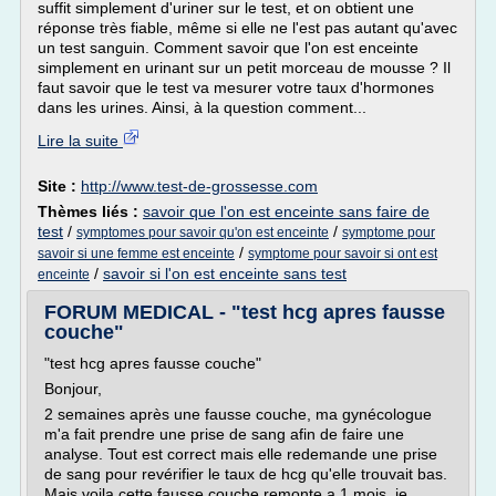
suffit simplement d'uriner sur le test, et on obtient une
réponse très fiable, même si elle ne l'est pas autant qu'avec
un test sanguin. Comment savoir que l'on est enceinte
simplement en urinant sur un petit morceau de mousse ? Il
faut savoir que le test va mesurer votre taux d'hormones
dans les urines. Ainsi, à la question comment...
Lire la suite
Site :
http://www.test-de-grossesse.com
Thèmes liés :
savoir que l'on est enceinte sans faire de
test
/
/
symptomes pour savoir qu'on est enceinte
symptome pour
/
savoir si une femme est enceinte
symptome pour savoir si ont est
/
savoir si l'on est enceinte sans test
enceinte
FORUM MEDICAL - "test hcg apres fausse
couche"
"test hcg apres fausse couche"
Bonjour,
2 semaines après une fausse couche, ma gynécologue
m'a fait prendre une prise de sang afin de faire une
analyse. Tout est correct mais elle redemande une prise
de sang pour revérifier le taux de hcg qu'elle trouvait bas.
Mais voila cette fausse couche remonte a 1 mois, je