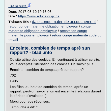
Lire la suite
Date:
2017-03-10 19:16:06
Site :
https://www.educaloi.qc.ca
date conge maternite accouchement
Thèmes liés :
/
retour conge maternite obligation employeur
/
conge
maternite obligation employeur
/
attestation conge
maternite pour employeur
/
retour conge maternite code du
travail
Enceinte, combien de temps aprè sun
rapport? - bladi.info
Ce site utilise des cookies. En continuant à utiliser ce site,
vous acceptez l'utilisation des cookies. En savoir plus.
Enceinte, combien de temps aprè sun rapport?
702
Hello
Les filles, au bout de combien de temps, après un
rapport, peut-on savoir si on est enceinte (relations durant
la période d'ovulation..)
Merci pour vos réponses.
Tamoucha a dit: ^