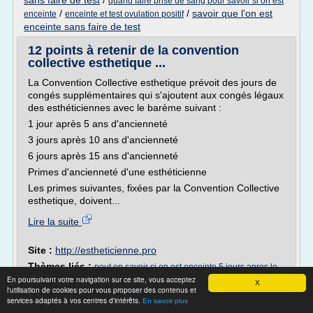
sans faire de test
/
quand faire prise de sang pour savoir si on est
/
/
savoir que l'on est
enceinte
enceinte et test ovulation positif
enceinte sans faire de test
12 points à retenir de la convention
collective esthetique ...
La Convention Collective esthetique prévoit des jours de
congés supplémentaires qui s'ajoutent aux congés légaux
des esthéticiennes avec le barème suivant :
1 jour après 5 ans d'ancienneté
3 jours après 10 ans d'ancienneté
6 jours après 15 ans d'ancienneté
Primes d'ancienneté d'une esthéticienne
Les primes suivantes, fixées par la Convention Collective
esthetique, doivent...
Lire la suite
Site :
http://estheticienne.pro
Thèmes liés :
peut on savoir si on est enceinte 5 jours apres le
En poursuivant votre navigation sur ce site, vous acceptez
/
peut on savoir si on est enceinte 2 jours apres
/
rapport
X
l'utilisation de cookies pour vous proposer des contenus et
conge parental et rupture conventionnelle contrat de
services adaptés à vos centres d'intérêts.
En savoir plus
travail
/
/
savoir si on est enceinte apres 1 semaine
savoir si on est