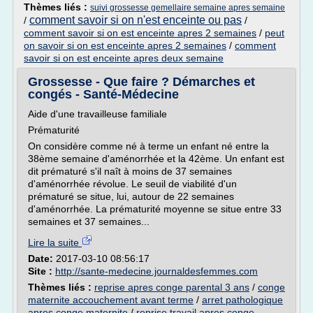
Thèmes liés :
suivi grossesse gemellaire semaine apres semaine
comment savoir si on n'est enceinte ou pas
/
/
comment savoir si on est enceinte apres 2 semaines
/
peut
on savoir si on est enceinte apres 2 semaines
/
comment
savoir si on est enceinte apres deux semaine
Grossesse - Que faire ? Démarches et
congés - Santé-Médecine
Aide d'une travailleuse familiale
Prématurité
On considère comme né à terme un enfant né entre la
38ème semaine d'aménorrhée et la 42ème. Un enfant est
dit prématuré s'il naît à moins de 37 semaines
d'aménorrhée révolue. Le seuil de viabilité d'un
prématuré se situe, lui, autour de 22 semaines
d'aménorrhée. La prématurité moyenne se situe entre 33
semaines et 37 semaines...
Lire la suite
Date:
2017-03-10 08:56:17
Site :
http://sante-medecine.journaldesfemmes.com
Thèmes liés :
reprise apres conge parental 3 ans
/
conge
maternite accouchement avant terme
/
arret pathologique
apres conge maternite
/
reprise travail apres conge