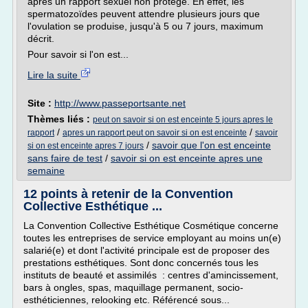
après un rapport sexuel non protégé. En effet, les
spermatozoïdes peuvent attendre plusieurs jours que
l'ovulation se produise, jusqu'à 5 ou 7 jours, maximum
décrit.
Pour savoir si l'on est...
Lire la suite
Site :
http://www.passeportsante.net
Thèmes liés :
peut on savoir si on est enceinte 5 jours apres le
/
/
rapport
apres un rapport peut on savoir si on est enceinte
savoir
/
savoir que l'on est enceinte
si on est enceinte apres 7 jours
sans faire de test
/
savoir si on est enceinte apres une
semaine
12 points à retenir de la Convention
Collective Esthétique ...
La Convention Collective Esthétique Cosmétique concerne
toutes les entreprises de service employant au moins un(e)
salarié(e) et dont l'activité principale est de proposer des
prestations esthétiques. Sont donc concernés tous les
instituts de beauté et assimilés : centres d'amincissement,
bars à ongles, spas, maquillage permanent, socio-
esthéticiennes, relooking etc. Référencé sous...