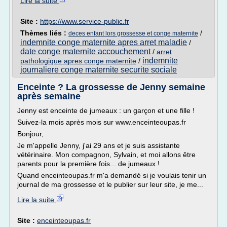
Lire la suite
Site :
https://www.service-public.fr
Thèmes liés :
/
deces enfant lors grossesse et conge maternite
indemnite conge maternite apres arret maladie
/
date conge maternite accouchement
/
arret
indemnite
pathologique apres conge maternite
/
journaliere conge maternite securite sociale
Enceinte ? La grossesse de Jenny semaine
après semaine
Jenny est enceinte de jumeaux : un garçon et une fille !
Suivez-la mois après mois sur www.enceinteoupas.fr
Bonjour,
Je m'appelle Jenny, j'ai 29 ans et je suis assistante
vétérinaire. Mon compagnon, Sylvain, et moi allons être
parents pour la première fois... de jumeaux !
Quand enceinteoupas.fr m'a demandé si je voulais tenir un
journal de ma grossesse et le publier sur leur site, je me...
Lire la suite
Site :
enceinteoupas.fr