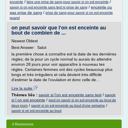
/
/
enceinte
faire une prise de sang pour savoir si on est enceinte
/
enceinte ou
savoir si on est enceinte sans test ni prise de sang
pas prise de sang
/
prise de sang pour savoir si on est enceinte
quand
on peut savoir que l'on est enceinte au
bout de combien de ...
Newest Oldest
Best Answer: Salut
la première chose à connaître est la date de tes dernières
règles; de la pour un cycle normal tu aurais du attendre
environ 28 jours pour voir apparaître à nouveau tes
règles. Certaines femmes ont des cycles beaucoup plus
longs et très irréguliers et cela devient très difficile
d'estimer la date de l'ovulation et donc celle de...
Lire la suite
Thèmes liés :
savoir si l'on est enceinte sans test
/
savoir
si l on est enceinte
/
peut on savoir si on est enceinte au bout de
/
/
deux jours
savoir si on est enceinte au bout d'une semaine
savoir si on est enceinte au bout
4 Ressources