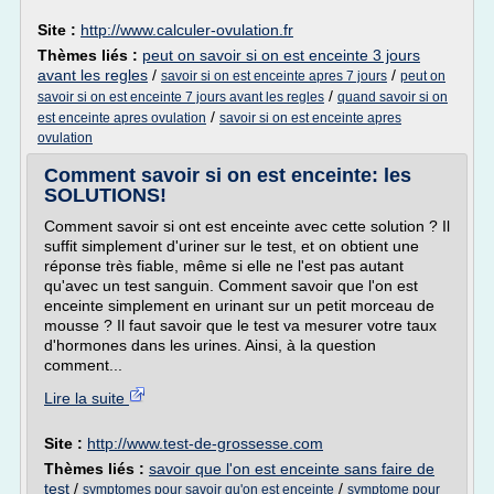
Site :
http://www.calculer-ovulation.fr
Thèmes liés :
peut on savoir si on est enceinte 3 jours
avant les regles
/
/
savoir si on est enceinte apres 7 jours
peut on
/
savoir si on est enceinte 7 jours avant les regles
quand savoir si on
/
est enceinte apres ovulation
savoir si on est enceinte apres
ovulation
Comment savoir si on est enceinte: les
SOLUTIONS!
Comment savoir si ont est enceinte avec cette solution ? Il
suffit simplement d'uriner sur le test, et on obtient une
réponse très fiable, même si elle ne l'est pas autant
qu'avec un test sanguin. Comment savoir que l'on est
enceinte simplement en urinant sur un petit morceau de
mousse ? Il faut savoir que le test va mesurer votre taux
d'hormones dans les urines. Ainsi, à la question
comment...
Lire la suite
Site :
http://www.test-de-grossesse.com
Thèmes liés :
savoir que l'on est enceinte sans faire de
test
/
/
symptomes pour savoir qu'on est enceinte
symptome pour