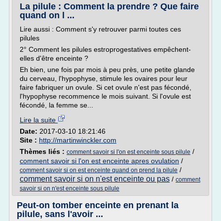
La pilule : Comment la prendre ? Que faire
quand on l ...
Lire aussi : Comment s'y retrouver parmi toutes ces
pilules
2° Comment les pilules estroprogestatives empêchent-
elles d'être enceinte ?
Eh bien, une fois par mois à peu près, une petite glande
du cerveau, l'hypophyse, stimule les ovaires pour leur
faire fabriquer un ovule. Si cet ovule n'est pas fécondé,
l'hypophyse recommence le mois suivant. Si l'ovule est
fécondé, la femme se...
Lire la suite
Date:
2017-03-10 18:21:46
Site :
http://martinwinckler.com
Thèmes liés :
/
comment savoir si l'on est enceinte sous pilule
comment savoir si l'on est enceinte apres ovulation
/
/
comment savoir si on est enceinte quand on prend la pilule
comment savoir si on n'est enceinte ou pas
/
comment
savoir si on n'est enceinte sous pilule
Peut-on tomber enceinte en prenant la
pilule, sans l'avoir ...