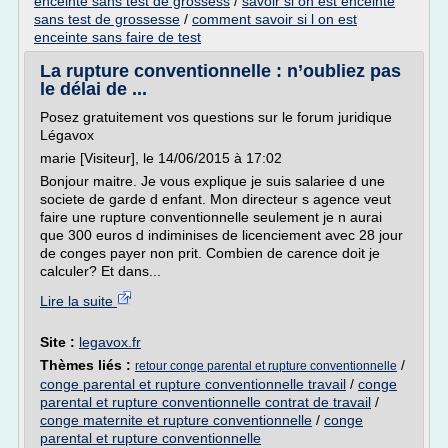
enceinte sans test de grossess
/
savoir si on est enceinte
sans test de grossesse
/
comment savoir si l on est
enceinte sans faire de test
La rupture conventionnelle : n’oubliez pas
le délai de ...
Posez gratuitement vos questions sur le forum juridique
Légavox
marie [Visiteur], le 14/06/2015 à 17:02
Bonjour maitre. Je vous explique je suis salariee d une
societe de garde d enfant. Mon directeur s agence veut
faire une rupture conventionnelle seulement je n aurai
que 300 euros d indiminises de licenciement avec 28 jour
de conges payer non prit. Combien de carence doit je
calculer? Et dans...
Lire la suite
Site :
legavox.fr
Thèmes liés :
/
retour conge parental et rupture conventionnelle
conge parental et rupture conventionnelle travail
/
conge
parental et rupture conventionnelle contrat de travail
/
conge maternite et rupture conventionnelle
/
conge
parental et rupture conventionnelle