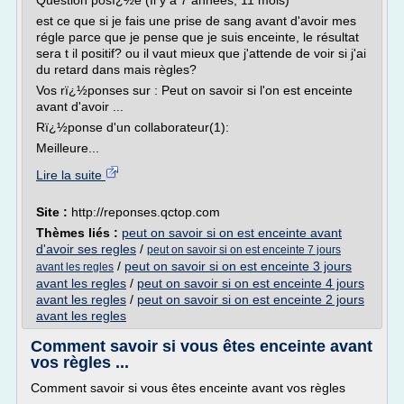
Question posï¿½e (Il y a 7 années, 11 mois)
est ce que si je fais une prise de sang avant d'avoir mes
régle parce que je pense que je suis enceinte, le résultat
sera t il positif? ou il vaut mieux que j'attende de voir si j'ai
du retard dans mais règles?
Vos rï¿½ponses sur : Peut on savoir si l'on est enceinte
avant d'avoir ...
Rï¿½ponse d'un collaborateur(1):
Meilleure...
Lire la suite
Site :
http://reponses.qctop.com
Thèmes liés :
peut on savoir si on est enceinte avant
d'avoir ses regles
/
peut on savoir si on est enceinte 7 jours
/
peut on savoir si on est enceinte 3 jours
avant les regles
avant les regles
/
peut on savoir si on est enceinte 4 jours
avant les regles
/
peut on savoir si on est enceinte 2 jours
avant les regles
Comment savoir si vous êtes enceinte avant
vos règles ...
Comment savoir si vous êtes enceinte avant vos règles