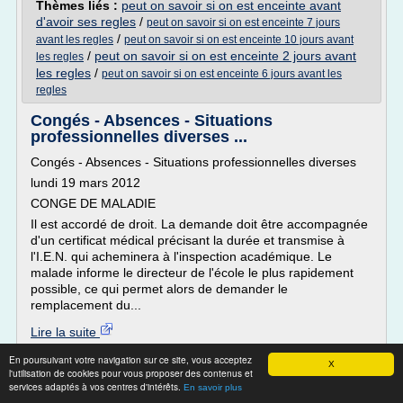
Thèmes liés :
peut on savoir si on est enceinte avant
d'avoir ses regles
/
peut on savoir si on est enceinte 7 jours
/
avant les regles
peut on savoir si on est enceinte 10 jours avant
/
peut on savoir si on est enceinte 2 jours avant
les regles
les regles
/
peut on savoir si on est enceinte 6 jours avant les
regles
Congés - Absences - Situations
professionnelles diverses ...
Congés - Absences - Situations professionnelles diverses
lundi 19 mars 2012
CONGE DE MALADIE
Il est accordé de droit. La demande doit être accompagnée
d'un certificat médical précisant la durée et transmise à
l'I.E.N. qui acheminera à l'inspection académique. Le
malade informe le directeur de l'école le plus rapidement
possible, ce qui permet alors de demander le
remplacement du...
Lire la suite
Date:
2017-03-10 19:01:21
En poursuivant votre navigation sur ce site, vous acceptez
X
Site :
http://11.snuipp.fr
l'utilisation de cookies pour vous proposer des contenus et
services adaptés à vos centres d'intérêts.
indemnite conge maternite apres arret
Thèmes liés :
En savoir plus