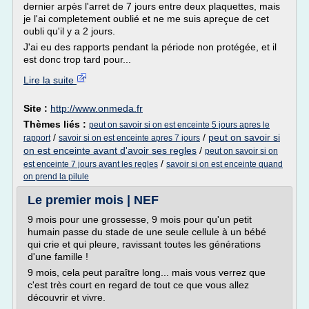
dernier arpès l'arret de 7 jours entre deux plaquettes, mais
je l'ai completement oublié et ne me suis apreçue de cet
oubli qu'il y a 2 jours.
J'ai eu des rapports pendant la période non protégée, et il
est donc trop tard pour...
Lire la suite
Site :
http://www.onmeda.fr
Thèmes liés :
peut on savoir si on est enceinte 5 jours apres le
/
/
peut on savoir si
rapport
savoir si on est enceinte apres 7 jours
on est enceinte avant d'avoir ses regles
/
peut on savoir si on
/
est enceinte 7 jours avant les regles
savoir si on est enceinte quand
on prend la pilule
Le premier mois | NEF
9 mois pour une grossesse, 9 mois pour qu'un petit
humain passe du stade de une seule cellule à un bébé
qui crie et qui pleure, ravissant toutes les générations
d'une famille !
9 mois, cela peut paraître long... mais vous verrez que
c'est très court en regard de tout ce que vous allez
découvrir et vivre.