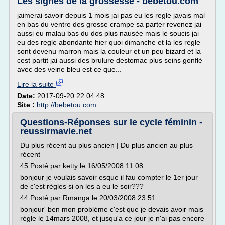
Les signes de la grossesse - bebetou.com
jaimerai savoir depuis 1 mois jai pas eu les regle javais mal
en bas du ventre des grosse crampe sa parter revenez jai
aussi eu malau bas du dos plus nausée mais le soucis jai
eu des regle abondante hier quoi dimanche et la les regle
sont devenu marron mais la couleur et un peu bizard et la
cest partit jai aussi des brulure destomac plus seins gonflé
avec des veine bleu est ce que...
Lire la suite
Date:
2017-09-20 22:04:48
Site :
http://bebetou.com
Questions-Réponses sur le cycle féminin -
reussirmavie.net
Du plus récent au plus ancien | Du plus ancien au plus
récent
45.Posté par ketty le 16/05/2008 11:08
bonjour je voulais savoir esque il fau compter le 1er jour
de c'est régles si on les a eu le soir???
44.Posté par Rmanga le 20/03/2008 23:51
bonjour' ben mon problème c'est que je devais avoir mais
règle le 14mars 2008, et jusqu'a ce jour je n'ai pas encore