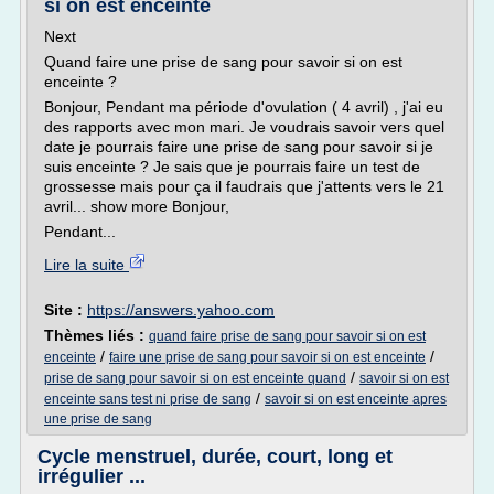
si on est enceinte
Next
Quand faire une prise de sang pour savoir si on est
enceinte ?
Bonjour, Pendant ma période d'ovulation ( 4 avril) , j'ai eu
des rapports avec mon mari. Je voudrais savoir vers quel
date je pourrais faire une prise de sang pour savoir si je
suis enceinte ? Je sais que je pourrais faire un test de
grossesse mais pour ça il faudrais que j'attents vers le 21
avril... show more Bonjour,
Pendant...
Lire la suite
Site :
https://answers.yahoo.com
Thèmes liés :
quand faire prise de sang pour savoir si on est
/
/
enceinte
faire une prise de sang pour savoir si on est enceinte
/
prise de sang pour savoir si on est enceinte quand
savoir si on est
/
enceinte sans test ni prise de sang
savoir si on est enceinte apres
une prise de sang
Cycle menstruel, durée, court, long et
irrégulier ...