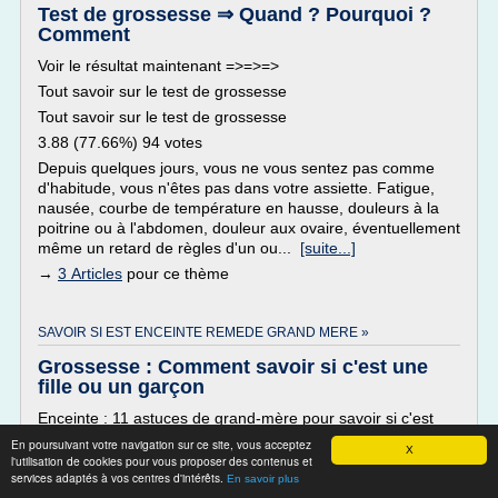
Test de grossesse ⇒ Quand ? Pourquoi ?
Comment
Voir le résultat maintenant =>=>=>
Tout savoir sur le test de grossesse
Tout savoir sur le test de grossesse
3.88 (77.66%) 94 votes
Depuis quelques jours, vous ne vous sentez pas comme
d'habitude, vous n'êtes pas dans votre assiette. Fatigue,
nausée, courbe de température en hausse, douleurs à la
poitrine ou à l'abdomen, douleur aux ovaire, éventuellement
même un retard de règles d'un ou...
[suite...]
→
3 Articles
pour ce thème
SAVOIR SI EST ENCEINTE REMEDE GRAND MERE »
Grossesse : Comment savoir si c'est une
fille ou un garçon
Enceinte : 11 astuces de grand-mère pour savoir si c'est
une fille ou un garçon
En poursuivant votre navigation sur ce site, vous acceptez
X
l'utilisation de cookies pour vous proposer des contenus et
Avant l'existence des moyens modernes permettant de
services adaptés à vos centres d'intérêts.
En savoir plus
connaître le sexe du bébé, les futurs parents avaient toute