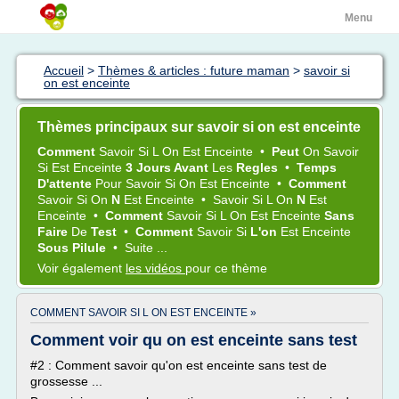
Menu
Accueil
>
Thèmes & articles : future maman
>
savoir si
on est enceinte
Thèmes principaux sur savoir si on est enceinte
Comment
Savoir Si
L
On
Est
Enceinte
•
Peut
On Savoir
Si
Est
Enceinte
3 Jours Avant
Les
Regles
•
Temps
D'attente
Pour
Savoir Si On
Est
Enceinte
•
Comment
Savoir Si On
N
Est
Enceinte
•
Savoir Si
L
On
N
Est
Enceinte
•
Comment
Savoir Si
L
On
Est
Enceinte
Sans
Faire
De
Test
•
Comment
Savoir Si
L'on
Est
Enceinte
Sous Pilule
•
Suite ...
Voir également
les vidéos
pour ce thème
COMMENT SAVOIR SI L ON EST ENCEINTE »
Comment voir qu on est enceinte sans test
#2 : Comment savoir qu'on est enceinte sans test de
grossesse ...