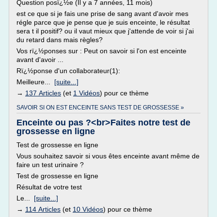
Question posï¿½e (Il y a 7 années, 11 mois)
est ce que si je fais une prise de sang avant d'avoir mes
régle parce que je pense que je suis enceinte, le résultat
sera t il positif? ou il vaut mieux que j'attende de voir si j'ai
du retard dans mais règles?
Vos rï¿½ponses sur : Peut on savoir si l'on est enceinte
avant d'avoir ...
Rï¿½ponse d'un collaborateur(1):
Meilleure...
[suite...]
→
137 Articles
(et
1 Vidéos
) pour ce thème
SAVOIR SI ON EST ENCEINTE SANS TEST DE GROSSESSE »
Enceinte ou pas ?<br>Faites notre test de
grossesse en ligne
Test de grossesse en ligne
Vous souhaitez savoir si vous êtes enceinte avant même de
faire un test urinaire ?
Test de grossesse en ligne
Résultat de votre test
Le...
[suite...]
→
114 Articles
(et
10 Vidéos
) pour ce thème