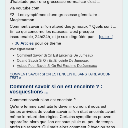
d'habitude pour une grossesse normal car c'est ...
via youtube.com
#2 : Les symptômes d'une grossesse gémellaire -
Magicmaman ...
Comment savoir si l'on attend des jumeaux ? Quels sont ...
En ce qui concerne les nausées, c'est presque
insoutenable, 24h/24h, et je suis dégoûtée par...
[suite...]
→
36 Articles
pour ce thème
Voir également
:
Comment Savoir Si On Est Enceinte De Jumeaux
Quand Savoir Si On Est Enceinte De Jumeaux
Astuce Pour Savoir Si On Est Enceinte De Jumeaux
COMMENT SAVOIR SI ON EST ENCEINTE SANS FAIRE AUCUN
TEST »
Comment savoir si on est enceinte ? :
vosquestions ...
Comment savoir si on est enceinte ?
Qu'une femme souhaite le devenir ou non, il nous est
toutes arrivées de vouloir savoir si l'on était enceinte avant
même le retard des règles. Certains symptômes peuvent
apparaître alors que l'on est sous pilule ou peu de temps
après un rapport. Oui mais alors comment ? Avec ou sans