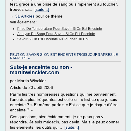
test, grâce à une prise de sang ou simplement au toucher,
trouvez ici...
[suite...]
→
31 Articles
pour ce thème
Voir également
:
Prise De Temperature Pour Savoir Si On Est Enceinte
Analyse De Sang Pour Savoir Si On Est Enceinte
Savoir Si On Est Enceinte Au Toucher Du Col
PEUT ON SAVOIR SI ON EST ENCEINTE TROIS JOURS APRES LE
RAPPORT »
Suis-je enceinte ou non -
martinwinckler.com
par Martin Winckler
Article du 20 août 2006
Parmi les très nombreuses questions qui me parviennent,
l'une des plus fréquentes est celle-ci : « Est-ce que je suis
enceinte ? » Et même parfois « Est-ce que je risque d'être
enceinte ? »
Ces questions, bien évidemment, je ne peux pas y
répondre. Je suis médecin, pas devin. Mais je peux donner
les éléments, les outils qui...
[suite...]