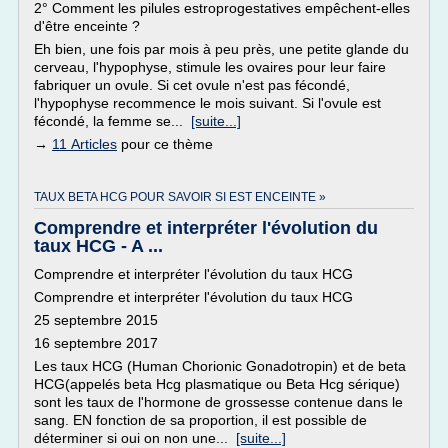
2° Comment les pilules estroprogestatives empêchent-elles
d'être enceinte ?
Eh bien, une fois par mois à peu près, une petite glande du
cerveau, l'hypophyse, stimule les ovaires pour leur faire
fabriquer un ovule. Si cet ovule n'est pas fécondé,
l'hypophyse recommence le mois suivant. Si l'ovule est
fécondé, la femme se...
[suite...]
→
11 Articles
pour ce thème
TAUX BETA HCG POUR SAVOIR SI EST ENCEINTE »
Comprendre et interpréter l'évolution du
taux HCG - A ...
Comprendre et interpréter l'évolution du taux HCG
Comprendre et interpréter l'évolution du taux HCG
25 septembre 2015
16 septembre 2017
Les taux HCG (Human Chorionic Gonadotropin) et de beta
HCG(appelés beta Hcg plasmatique ou Beta Hcg sérique)
sont les taux de l'hormone de grossesse contenue dans le
sang. EN fonction de sa proportion, il est possible de
déterminer si oui on non une...
[suite...]