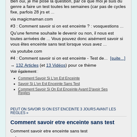
Ben oui, je me pose la question, par ce que moi je suis du
genre a faire un test toutes les semaines (car pas de cycles
fixe, parfois 28 jrs et ...
via magicmaman.com
#3 : Comment savoir si on est enceinte ? : vosquestions ...
Qu'une femme souhaite le devenir ou non, il nous est
toutes arrivées de ... Vous pouvez donc aisément savoir si
vous êtes enceinte sans test lorsque vous avez ...
via youtube.com
#4 : Comment savoir si on est enceinte - Test de...
[suite...]
→
132 Articles
(et
13 Vidéos
) pour ce thème
Voir également
:
Comment Savoir Si L'on Est Enceinte
Savoir Si L'on Est Enceinte Sans Test
Comment Savoir Si On Est Enceinte Avant D'avoir Ses
Regles
PEUT ON SAVOIR SI ON EST ENCEINTE 3 JOURS AVANT LES
REGLES »
Comment savoir etre enceinte sans test
Comment savoir etre enceinte sans test