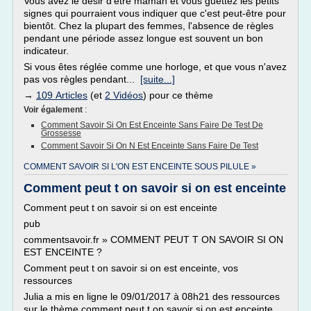
Vous avez le désir d'être maman et vous guettez les petits
signes qui pourraient vous indiquer que c'est peut-être pour
bientôt. Chez la plupart des femmes, l'absence de règles
pendant une période assez longue est souvent un bon
indicateur.
Si vous êtes réglée comme une horloge, et que vous n'avez
pas vos règles pendant...
[suite...]
→
109 Articles
(et
2 Vidéos
) pour ce thème
Voir également
:
Comment Savoir Si On Est Enceinte Sans Faire De Test De
Grossesse
Comment Savoir Si On N Est Enceinte Sans Faire De Test
COMMENT SAVOIR SI L'ON EST ENCEINTE SOUS PILULE »
Comment peut t on savoir si on est enceinte
Comment peut t on savoir si on est enceinte
pub
commentsavoir.fr » COMMENT PEUT T ON SAVOIR SI ON
EST ENCEINTE ?
Comment peut t on savoir si on est enceinte, vos
ressources
Julia a mis en ligne le 09/01/2017 à 08h21 des ressources
sur le thème comment peut t on savoir si on est enceinte.