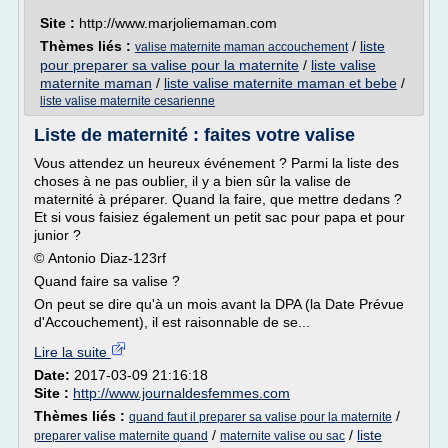
Site :
http://www.marjoliemaman.com
Thèmes liés :
/
liste
valise maternite maman accouchement
pour preparer sa valise pour la maternite
/
liste valise
maternite maman
/
liste valise maternite maman et bebe
/
liste valise maternite cesarienne
Liste de maternité : faites votre valise
Vous attendez un heureux événement ? Parmi la liste des
choses à ne pas oublier, il y a bien sûr la valise de
maternité à préparer. Quand la faire, que mettre dedans ?
Et si vous faisiez également un petit sac pour papa et pour
junior ?
© Antonio Diaz-123rf
Quand faire sa valise ?
On peut se dire qu'à un mois avant la DPA (la Date Prévue
d'Accouchement), il est raisonnable de se...
Lire la suite
Date:
2017-03-09 21:16:18
Site :
http://www.journaldesfemmes.com
Thèmes liés :
/
quand faut il preparer sa valise pour la maternite
/
/
liste
preparer valise maternite quand
maternite valise ou sac