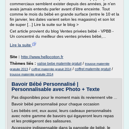
commerciaux semblent exister depuis des années, je n'en
avais jamais entendu parler avant d'être enceinte. Tout
comme le mois du bébé en grande surface (entre le 10 et la
fin janvier, les dates varient selon les magasins) et son lot
de super [...] Lire la suite sur le blog >
Cet article provient du blog Ventes privées bébé - VPBB -
Un concentré du meilleur des ventes privées bébé,...
Lire la suite
Site :
http://www.hellocoton.fr
Thèmes liés :
/
valise bebe maternite gratuit
trousse maternite
/
/
/
coffret maternite gratuit
gratuite 2013
coffret maternite gratuit 2014
trousse maternite gratuite 2014
Bavoir Bébé Personnalisé |
Personnalisable avec Photo + Texte
Pas disponibles pour le moment mais ils reviennent vite ...
Bavoir bébé personnalisé pour chaque occasion
Les bébés ont, eux aussi, leurs cadeaux personnalisés
avec notre gamme de bavoirs qui égayeront leurs repas
et les protégeront des salissures.
Accessoire indispensable dans la panoplie de bébé, le