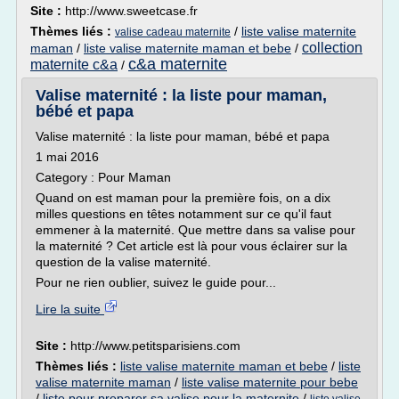
Site :
http://www.sweetcase.fr
Thèmes liés :
/
liste valise maternite
valise cadeau maternite
collection
maman
/
liste valise maternite maman et bebe
/
c&a maternite
maternite c&a
/
Valise maternité : la liste pour maman,
bébé et papa
Valise maternité : la liste pour maman, bébé et papa
1 mai 2016
Category : Pour Maman
Quand on est maman pour la première fois, on a dix
milles questions en têtes notamment sur ce qu'il faut
emmener à la maternité. Que mettre dans sa valise pour
la maternité ? Cet article est là pour vous éclairer sur la
question de la valise maternité.
Pour ne rien oublier, suivez le guide pour...
Lire la suite
Site :
http://www.petitsparisiens.com
Thèmes liés :
liste valise maternite maman et bebe
/
liste
valise maternite maman
/
liste valise maternite pour bebe
/
liste pour preparer sa valise pour la maternite
/