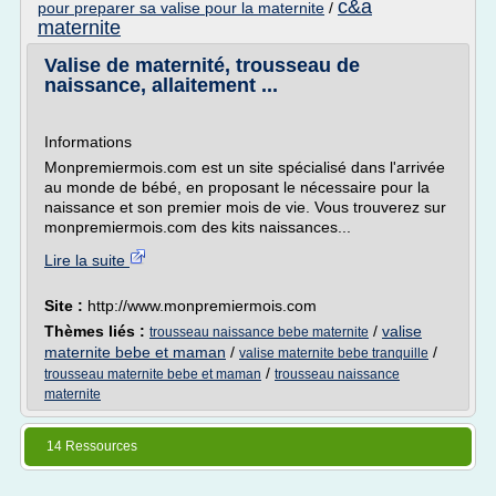
c&a
pour preparer sa valise pour la maternite
/
maternite
Valise de maternité, trousseau de
naissance, allaitement ...
Informations
Monpremiermois.com est un site spécialisé dans l'arrivée
au monde de bébé, en proposant le nécessaire pour la
naissance et son premier mois de vie. Vous trouverez sur
monpremiermois.com des kits naissances...
Lire la suite
Site :
http://www.monpremiermois.com
Thèmes liés :
/
valise
trousseau naissance bebe maternite
maternite bebe et maman
/
/
valise maternite bebe tranquille
/
trousseau maternite bebe et maman
trousseau naissance
maternite
14 Ressources