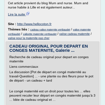
Cet article provient du blog Mum and nurse. Mum and
nurse habite à Lille et est également auteur...
Lire la suite
Site :
http://www.hellocoton.fr
Thèmes liés :
/
cadeau valise maternite vertbaudet
valise maternite
/
/
/
valise cadeau maternite
vertbaudet
valisette maternite vertbaudet
valise pour la maternite pas cher
CADEAU ORIGINAL POUR DEPART EN
CONGES MATERNITE, Galerie ...
Recherche de cadeau original pour depart en conges
maternite
Liens commerciaux
La discussion [Pot de départ en congé maternité au
travail-Question] ... - une plante ou des fleurs pour le pot
de départ - un cadeau + tard
Le congé maternité est un droit pour toutes les ... elles
peuvent reculer leur départ en congés maternité jusqu'à 3
... Idée de cadeau original et ...