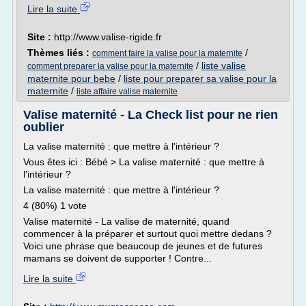
Lire la suite
Site :
http://www.valise-rigide.fr
Thèmes liés :
/
comment faire la valise pour la maternite
/
liste valise
comment preparer la valise pour la maternite
maternite pour bebe
/
liste pour preparer sa valise pour la
maternite
/
liste affaire valise maternite
Valise maternité - La Check list pour ne rien
oublier
La valise maternité : que mettre à l'intérieur ?
Vous êtes ici : Bébé > La valise maternité : que mettre à
l'intérieur ?
La valise maternité : que mettre à l'intérieur ?
4 (80%) 1 vote
Valise maternité - La valise de maternité, quand
commencer à la préparer et surtout quoi mettre dedans ?
Voici une phrase que beaucoup de jeunes et de futures
mamans se doivent de supporter ! Contre...
Lire la suite