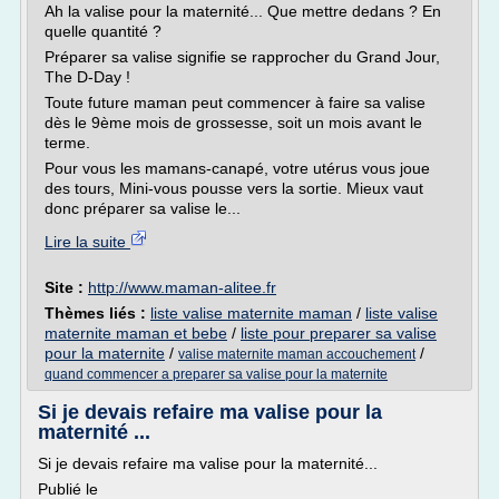
Ah la valise pour la maternité... Que mettre dedans ? En
quelle quantité ?
Préparer sa valise signifie se rapprocher du Grand Jour,
The D-Day !
Toute future maman peut commencer à faire sa valise
dès le 9ème mois de grossesse, soit un mois avant le
terme.
Pour vous les mamans-canapé, votre utérus vous joue
des tours, Mini-vous pousse vers la sortie. Mieux vaut
donc préparer sa valise le...
Lire la suite
Site :
http://www.maman-alitee.fr
Thèmes liés :
liste valise maternite maman
/
liste valise
maternite maman et bebe
/
liste pour preparer sa valise
pour la maternite
/
/
valise maternite maman accouchement
quand commencer a preparer sa valise pour la maternite
Si je devais refaire ma valise pour la
maternité ...
Si je devais refaire ma valise pour la maternité...
Publié le