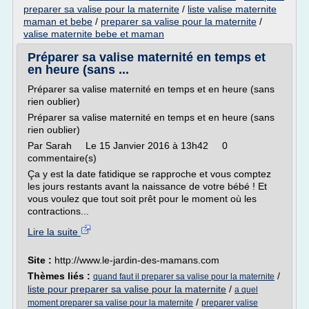
preparer sa valise pour la maternite
/
liste valise maternite
maman et bebe
/
preparer sa valise pour la maternite
/
valise maternite bebe et maman
Préparer sa valise maternité en temps et
en heure (sans ...
Préparer sa valise maternité en temps et en heure (sans
rien oublier)
Préparer sa valise maternité en temps et en heure (sans
rien oublier)
Par Sarah Le 15 Janvier 2016 à 13h42 0
commentaire(s)
Ça y est la date fatidique se rapproche et vous comptez
les jours restants avant la naissance de votre bébé ! Et
vous voulez que tout soit prêt pour le moment où les
contractions...
Lire la suite
Site :
http://www.le-jardin-des-mamans.com
Thèmes liés :
/
quand faut il preparer sa valise pour la maternite
liste pour preparer sa valise pour la maternite
/
a quel
/
moment preparer sa valise pour la maternite
preparer valise