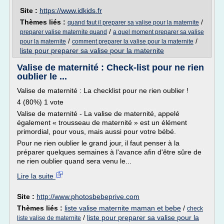
Site :
https://www.idkids.fr
Thèmes liés :
/
quand faut il preparer sa valise pour la maternite
/
preparer valise maternite quand
a quel moment preparer sa valise
/
/
pour la maternite
comment preparer la valise pour la maternite
liste pour preparer sa valise pour la maternite
Valise de maternité : Check-list pour ne rien
oublier le ...
Valise de maternité : La checklist pour ne rien oublier !
4 (80%) 1 vote
Valise de maternité - La valise de maternité, appelé
également « trousseau de maternité » est un élément
primordial, pour vous, mais aussi pour votre bébé.
Pour ne rien oublier le grand jour, il faut penser à la
préparer quelques semaines à l'avance afin d'être sûre de
ne rien oublier quand sera venu le...
Lire la suite
Site :
http://www.photosbebeprive.com
Thèmes liés :
liste valise maternite maman et bebe
/
check
/
liste pour preparer sa valise pour la
liste valise de maternite