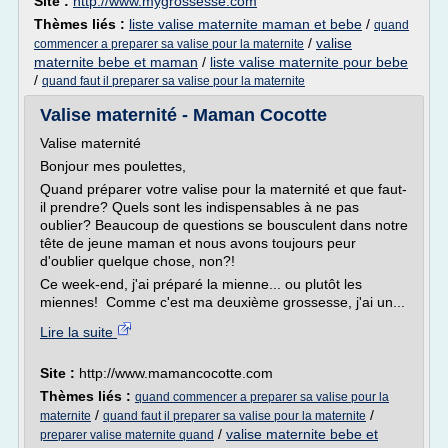
Site :
http://www.mygrossesse.com
Thèmes liés :
liste valise maternite maman et bebe
/
quand
/
valise
commencer a preparer sa valise pour la maternite
maternite bebe et maman
/
liste valise maternite pour bebe
/
quand faut il preparer sa valise pour la maternite
Valise maternité - Maman Cocotte
Valise maternité
Bonjour mes poulettes,
Quand préparer votre valise pour la maternité et que faut-
il prendre? Quels sont les indispensables à ne pas
oublier? Beaucoup de questions se bousculent dans notre
tête de jeune maman et nous avons toujours peur
d'oublier quelque chose, non?!
Ce week-end, j'ai préparé la mienne... ou plutôt les
miennes! Comme c'est ma deuxième grossesse, j'ai un...
Lire la suite
Site :
http://www.mamancocotte.com
Thèmes liés :
quand commencer a preparer sa valise pour la
/
/
maternite
quand faut il preparer sa valise pour la maternite
/
valise maternite bebe et
preparer valise maternite quand