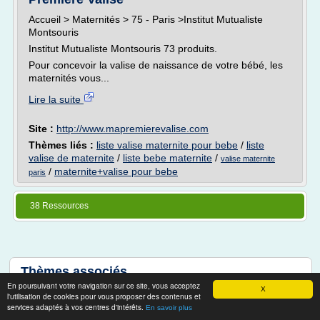
Accueil > Maternités > 75 - Paris >Institut Mutualiste
Montsouris
Institut Mutualiste Montsouris 73 produits.
Pour concevoir la valise de naissance de votre bébé, les
maternités vous...
Lire la suite
Site :
http://www.mapremierevalise.com
Thèmes liés :
liste valise maternite pour bebe
/
liste
valise de maternite
/
liste bebe maternite
/
valise maternite
/
maternite+valise pour bebe
paris
38 Ressources
Thèmes associés
En poursuivant votre navigation sur ce site, vous acceptez
X
maternite+valise pour bebe
l'utilisation de cookies pour vous proposer des contenus et
services adaptés à vos centres d'intérêts.
En savoir plus