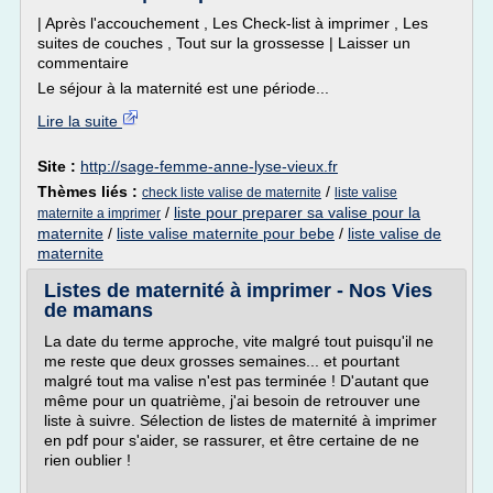
| Après l'accouchement , Les Check-list à imprimer , Les
suites de couches , Tout sur la grossesse | Laisser un
commentaire
Le séjour à la maternité est une période...
Lire la suite
Site :
http://sage-femme-anne-lyse-vieux.fr
Thèmes liés :
/
check liste valise de maternite
liste valise
/
liste pour preparer sa valise pour la
maternite a imprimer
maternite
/
liste valise maternite pour bebe
/
liste valise de
maternite
Listes de maternité à imprimer - Nos Vies
de mamans
La date du terme approche, vite malgré tout puisqu'il ne
me reste que deux grosses semaines... et pourtant
malgré tout ma valise n'est pas terminée ! D'autant que
même pour un quatrième, j'ai besoin de retrouver une
liste à suivre. Sélection de listes de maternité à imprimer
en pdf pour s'aider, se rassurer, et être certaine de ne
rien oublier !