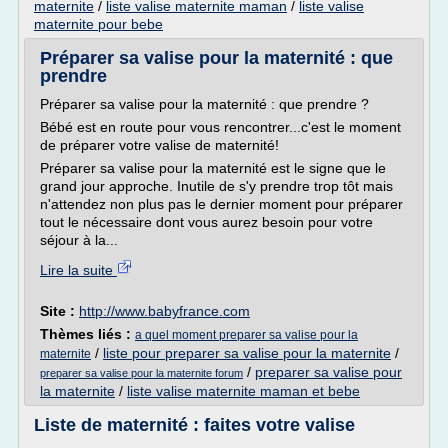
maternite
/
liste valise maternite maman
/
liste valise
maternite pour bebe
Préparer sa valise pour la maternité : que
prendre
Préparer sa valise pour la maternité : que prendre ?
Bébé est en route pour vous rencontrer...c'est le moment
de préparer votre valise de maternité!
Préparer sa valise pour la maternité est le signe que le
grand jour approche. Inutile de s'y prendre trop tôt mais
n'attendez non plus pas le dernier moment pour préparer
tout le nécessaire dont vous aurez besoin pour votre
séjour à la...
Lire la suite
Site :
http://www.babyfrance.com
Thèmes liés :
a quel moment preparer sa valise pour la
/
liste pour preparer sa valise pour la maternite
/
maternite
/
preparer sa valise pour
preparer sa valise pour la maternite forum
la maternite
/
liste valise maternite maman et bebe
Liste de maternité : faites votre valise