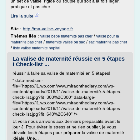
un set de valise rigide ou souple qui soit à la fois léger,
pratique et pas cher....
Lire la suite
Site :
http://ma-valise-voyage.fr
Thèmes liés :
/
valise bebe maternite pas cher
valise pour la
/
/
maternite pas cher
maternite valise ou sac
sac maternite pas cher
/
liste valise maternite hopital
La valise de maternité réussie en 5 étapes
! Check-list ...
réussir à faire sa valise de maternité en 5 étapes!
" data-medium-
file="https://i1.wp.com/www.miraonthediary.com/wp-
content/uploads/2016/11/Valise-de-maternité-5-étapes-
check-list.jpg?fit=300%2C300" data-large-
file="https://i1.wp.com/www.miraonthediary.com/wp-
content/uploads/2016/11/Valise-de-maternité-5-étapes-
check-list.jpg?fit=640%2C640" />
Et voilà nous arrivons aux derniers préparatifs avant le
jour J. Pour éviter le stress et ne rien oublier, je vous
dévoile les 5 étapes pour préparer la valise de maternité
idéale. Une...