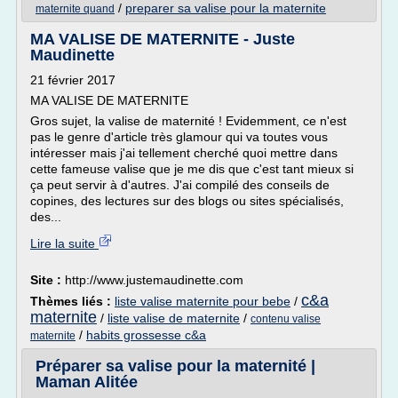
/
preparer sa valise pour la maternite
maternite quand
MA VALISE DE MATERNITE - Juste
Maudinette
21 février 2017
MA VALISE DE MATERNITE
Gros sujet, la valise de maternité ! Evidemment, ce n'est
pas le genre d'article très glamour qui va toutes vous
intéresser mais j'ai tellement cherché quoi mettre dans
cette fameuse valise que je me dis que c'est tant mieux si
ça peut servir à d'autres. J'ai compilé des conseils de
copines, des lectures sur des blogs ou sites spécialisés,
des...
Lire la suite
Site :
http://www.justemaudinette.com
c&a
Thèmes liés :
liste valise maternite pour bebe
/
maternite
/
liste valise de maternite
/
contenu valise
/
habits grossesse c&a
maternite
Préparer sa valise pour la maternité |
Maman Alitée