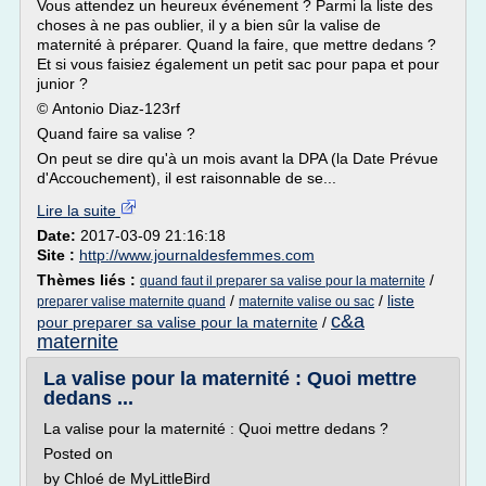
Vous attendez un heureux événement ? Parmi la liste des
choses à ne pas oublier, il y a bien sûr la valise de
maternité à préparer. Quand la faire, que mettre dedans ?
Et si vous faisiez également un petit sac pour papa et pour
junior ?
© Antonio Diaz-123rf
Quand faire sa valise ?
On peut se dire qu'à un mois avant la DPA (la Date Prévue
d'Accouchement), il est raisonnable de se...
Lire la suite
Date:
2017-03-09 21:16:18
Site :
http://www.journaldesfemmes.com
Thèmes liés :
/
quand faut il preparer sa valise pour la maternite
/
/
liste
preparer valise maternite quand
maternite valise ou sac
c&a
pour preparer sa valise pour la maternite
/
maternite
La valise pour la maternité : Quoi mettre
dedans ...
La valise pour la maternité : Quoi mettre dedans ?
Posted on
by Chloé de MyLittleBird