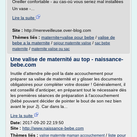
Oreiller confortable - au cas-où vous seriez mal installées
Un vase -...
Lire la suite
Site :
http://mereveilleuse.over-blog.com
Thèmes liés :
maternite+valise pour bebe
/
valise de
bebe a la maternite
/
/
sejour maternite valise
sac bebe
/
maternite
maternite valise ou sac
Une valise de maternité au top - naissance-
bebe.com
Inutile d'attendre pile-poil la date accouchement pour
préparer sa valise de maternité et y glisser les documents
obligatoires pour compléter votre dossier ! Généralement, il
est conseillé d'anticiper, en préparant tout le nécessaire dès
les premières séances de préparation à l'accouchement
(bébé pouvant décider de pointer le bout de son nez bien
avant le jour J). Car dans la...
Lire la suite
Date:
2017-09-20 22:19:50
Site :
http://www.naissance-bebe.com
Thèmes liés :
/
liste pour
valise maternite maman accouchement