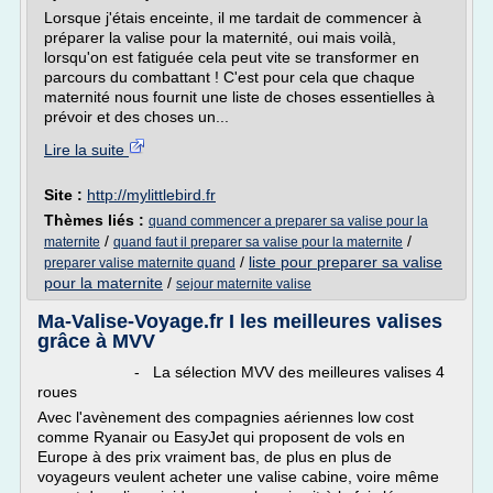
Lorsque j'étais enceinte, il me tardait de commencer à
préparer la valise pour la maternité, oui mais voilà,
lorsqu'on est fatiguée cela peut vite se transformer en
parcours du combattant ! C'est pour cela que chaque
maternité nous fournit une liste de choses essentielles à
prévoir et des choses un...
Lire la suite
Site :
http://mylittlebird.fr
Thèmes liés :
quand commencer a preparer sa valise pour la
/
/
maternite
quand faut il preparer sa valise pour la maternite
/
liste pour preparer sa valise
preparer valise maternite quand
pour la maternite
/
sejour maternite valise
Ma-Valise-Voyage.fr I les meilleures valises
grâce à MVV
- La sélection MVV des meilleures valises 4
roues
Avec l'avènement des compagnies aériennes low cost
comme Ryanair ou EasyJet qui proposent de vols en
Europe à des prix vraiment bas, de plus en plus de
voyageurs veulent acheter une valise cabine, voire même