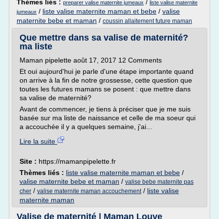
Thèmes liés :
/
preparer valise maternite jumeaux
liste valise maternite
/
liste valise maternite maman et bebe
/
valise
jumeaux
maternite bebe et maman
/
coussin allaitement future maman
Que mettre dans sa valise de maternité?
ma liste
Maman pipelette août 17, 2017 12 Comments
Et oui aujourd'hui je parle d'une étape importante quand
on arrive à la fin de notre grossesse, cette question que
toutes les futures mamans se posent : que mettre dans
sa valise de maternité?
Avant de commencer, je tiens à préciser que je me suis
basée sur ma liste de naissance et celle de ma soeur qui
a accouchée il y a quelques semaine, j'ai...
Lire la suite
Site :
https://mamanpipelette.fr
Thèmes liés :
liste valise maternite maman et bebe
/
valise maternite bebe et maman
/
valise bebe maternite pas
/
/
liste valise
cher
valise maternite maman accouchement
maternite maman
Valise de maternité | Maman Louve