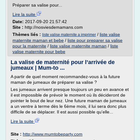
Préparer sa valise pour...
Lire la suite
Date:
2017-09-20 21:57:42
Site :
http://nosviesdemamans.com
Thèmes liés :
/
liste valise
liste valise maternite a imprimer
maternite maman et bebe
/
liste pour preparer sa valise
pour la maternite
/
liste valise maternite maman
/
liste
valise maternite pour bebe
La valise de maternité pour l’arrivée de
jumeaux | Mum-to ...
A partir de quel moment recommandez-vous à la future
maman de jumeaux de préparer sa valise ?
Les jumeaux arrivent presque toujours un peu en avance et
il est impossible de prévoir le moment où ils décideront de
pointer le bout de leur nez. Une future maman de jumeaux
a un ventre à terme dès le 6ème mois, il lui sera donc plus
difficile de se déplacer. Il est aussi possible qu'elle...
Lire la suite
Site :
http://www.mumtobeparty.com