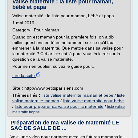
Valise maternité : la liste pour maman,
bébé et papa
Valise maternité : la liste pour maman, bébé et papa
1 mai 2016
Category : Pour Maman
Quand on est maman pour la première fois, on a dix
milles questions en têtes notamment sur ce qu'il faut
emmener à la maternité. Que mettre dans sa valise pour
la maternité ? Cet article est là pour vous éclairer sur la
question de la valise maternité.
Pour ne rien oublier, suivez le guide pour...
Lire la suite
Site :
http://www.petitsparisiens.com
Thèmes liés :
liste valise maternite maman et bebe
/
liste
valise maternite maman
/
liste valise maternite pour bebe
/
liste pour preparer sa valise pour la maternite
/
liste valise
maternite hopital
Préparation de ma Valise de maternité LE
SAC DE SALLE DE ...
Voici une video pour partager avec les futures mamans la