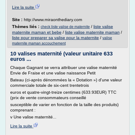
Lire la suite
Site :
http://www.miraonthediary.com
Thèmes liés :
/
liste valise
check liste valise de maternite
maternite maman et bebe
/
liste valise maternite maman
/
liste pour preparer sa valise pour la maternite
/
valise
maternite maman accouchement
10 valises maternité (valeur unitaire 633
euros ...
Chaque Gagnant se verra attribuer une valise maternité
Envie de Fraise et une valise naissance Petit
Bateau (ci-après dénommées la « Dotation ») d'une valeur
commerciale totale de six-cent trentetrois
euros et quatre-vingt-treize centimes (633.93EUR) TTC
(prix de vente consommateurs conseillé
susceptible de varier en fonction de la taille des produits)
comprenant :
v Une valise maternité...
Lire la suite