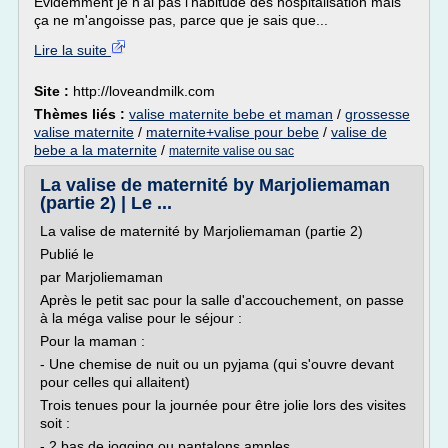
Evidemment je n'ai pas l'habitude des hospitalisation mais
ça ne m'angoisse pas, parce que je sais que...
Lire la suite
Site :
http://loveandmilk.com
Thèmes liés :
valise maternite bebe et maman
/
grossesse
valise maternite
/
maternite+valise pour bebe
/
valise de
bebe a la maternite
/
maternite valise ou sac
La valise de maternité by Marjoliemaman
(partie 2) | Le ...
La valise de maternité by Marjoliemaman (partie 2)
Publié le
par Marjoliemaman
Après le petit sac pour la salle d'accouchement, on passe
à la méga valise pour le séjour :
Pour la maman :
- Une chemise de nuit ou un pyjama (qui s'ouvre devant
pour celles qui allaitent)
Trois tenues pour la journée pour être jolie lors des visites
soit :
- 2 bas de jogging ou pantalons amples