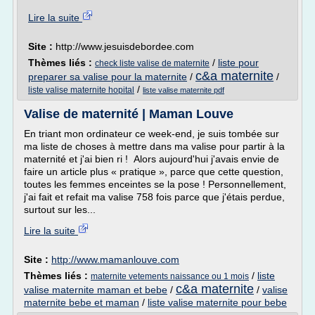
Lire la suite
Site :
http://www.jesuisdebordee.com
Thèmes liés :
/
liste pour
check liste valise de maternite
c&a maternite
preparer sa valise pour la maternite
/
/
/
liste valise maternite hopital
liste valise maternite pdf
Valise de maternité | Maman Louve
En triant mon ordinateur ce week-end, je suis tombée sur
ma liste de choses à mettre dans ma valise pour partir à la
maternité et j'ai bien ri ! Alors aujourd'hui j'avais envie de
faire un article plus « pratique », parce que cette question,
toutes les femmes enceintes se la pose ! Personnellement,
j'ai fait et refait ma valise 758 fois parce que j'étais perdue,
surtout sur les...
Lire la suite
Site :
http://www.mamanlouve.com
Thèmes liés :
/
liste
maternite vetements naissance ou 1 mois
c&a maternite
valise maternite maman et bebe
/
/
valise
maternite bebe et maman
/
liste valise maternite pour bebe