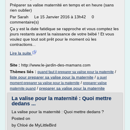
Préparer sa valise maternité en temps et en heure (sans
rien oublier)
Par Sarah Le 15 Janvier 2016 à 13h42 0
commentaire(s)
Ça y est la date fatidique se rapproche et vous comptez les
jours restants avant la naissance de votre bébé ! Et vous
voulez que tout soit prêt pour le moment où les
contractions...
Lire la suite
Site :
http://www.le-jardin-des-mamans.com
Thèmes liés :
/
quand faut il preparer sa valise pour la maternite
liste pour preparer sa valise pour la maternite
/
a quel
/
moment preparer sa valise pour la maternite
preparer valise
/
preparer sa valise pour la maternite
maternite quand
La valise pour la maternité : Quoi mettre
dedans ...
La valise pour la maternité : Quoi mettre dedans ?
Posted on
by Chloé de MyLittleBird