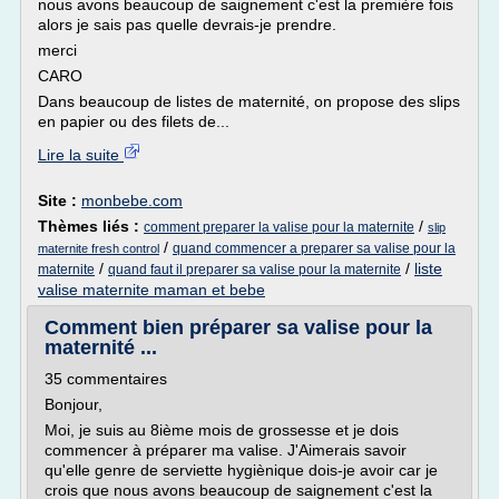
nous avons beaucoup de saignement c'est la première fois
alors je sais pas quelle devrais-je prendre.
merci
CARO
Dans beaucoup de listes de maternité, on propose des slips
en papier ou des filets de...
Lire la suite
Site :
monbebe.com
Thèmes liés :
/
comment preparer la valise pour la maternite
slip
/
quand commencer a preparer sa valise pour la
maternite fresh control
/
/
liste
maternite
quand faut il preparer sa valise pour la maternite
valise maternite maman et bebe
Comment bien préparer sa valise pour la
maternité ...
35 commentaires
Bonjour,
Moi, je suis au 8ième mois de grossesse et je dois
commencer à préparer ma valise. J'Aimerais savoir
qu'elle genre de serviette hygiènique dois-je avoir car je
crois que nous avons beaucoup de saignement c'est la