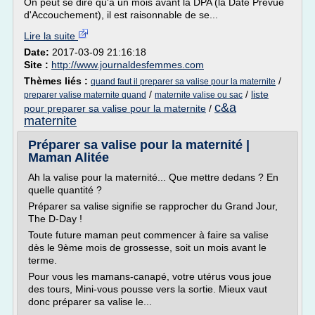
On peut se dire qu'à un mois avant la DPA (la Date Prévue
d'Accouchement), il est raisonnable de se...
Lire la suite
Date:
2017-03-09 21:16:18
Site :
http://www.journaldesfemmes.com
Thèmes liés :
/
quand faut il preparer sa valise pour la maternite
/
/
liste
preparer valise maternite quand
maternite valise ou sac
c&a
pour preparer sa valise pour la maternite
/
maternite
Préparer sa valise pour la maternité |
Maman Alitée
Ah la valise pour la maternité... Que mettre dedans ? En
quelle quantité ?
Préparer sa valise signifie se rapprocher du Grand Jour,
The D-Day !
Toute future maman peut commencer à faire sa valise
dès le 9ème mois de grossesse, soit un mois avant le
terme.
Pour vous les mamans-canapé, votre utérus vous joue
des tours, Mini-vous pousse vers la sortie. Mieux vaut
donc préparer sa valise le...