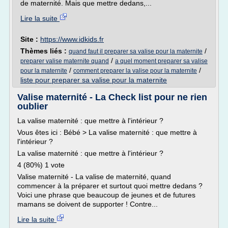
de maternité. Mais que mettre dedans,...
Lire la suite
Site :
https://www.idkids.fr
Thèmes liés :
/
quand faut il preparer sa valise pour la maternite
/
preparer valise maternite quand
a quel moment preparer sa valise
/
/
pour la maternite
comment preparer la valise pour la maternite
liste pour preparer sa valise pour la maternite
Valise maternité - La Check list pour ne rien
oublier
La valise maternité : que mettre à l'intérieur ?
Vous êtes ici : Bébé > La valise maternité : que mettre à
l'intérieur ?
La valise maternité : que mettre à l'intérieur ?
4 (80%) 1 vote
Valise maternité - La valise de maternité, quand
commencer à la préparer et surtout quoi mettre dedans ?
Voici une phrase que beaucoup de jeunes et de futures
mamans se doivent de supporter ! Contre...
Lire la suite