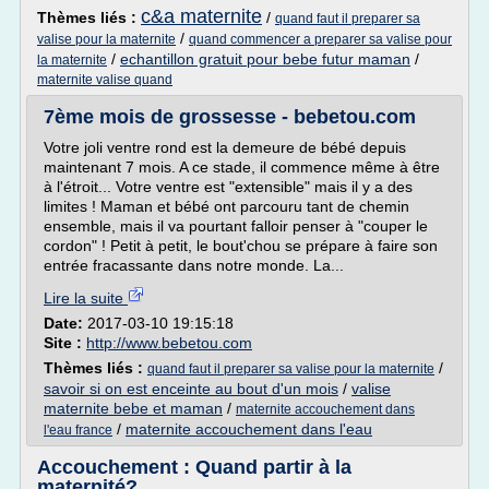
c&a maternite
Thèmes liés :
/
quand faut il preparer sa
/
valise pour la maternite
quand commencer a preparer sa valise pour
/
echantillon gratuit pour bebe futur maman
/
la maternite
maternite valise quand
7ème mois de grossesse - bebetou.com
Votre joli ventre rond est la demeure de bébé depuis
maintenant 7 mois. A ce stade, il commence même à être
à l'étroit... Votre ventre est "extensible" mais il y a des
limites ! Maman et bébé ont parcouru tant de chemin
ensemble, mais il va pourtant falloir penser à "couper le
cordon" ! Petit à petit, le bout'chou se prépare à faire son
entrée fracassante dans notre monde. La...
Lire la suite
Date:
2017-03-10 19:15:18
Site :
http://www.bebetou.com
Thèmes liés :
/
quand faut il preparer sa valise pour la maternite
savoir si on est enceinte au bout d'un mois
/
valise
maternite bebe et maman
/
maternite accouchement dans
/
maternite accouchement dans l'eau
l'eau france
Accouchement : Quand partir à la
maternité?