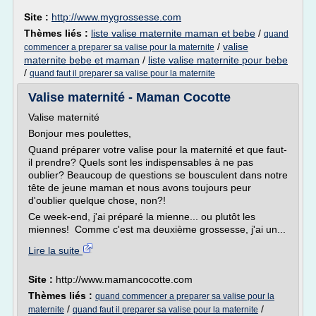
Site :
http://www.mygrossesse.com
Thèmes liés :
liste valise maternite maman et bebe
/
quand
/
valise
commencer a preparer sa valise pour la maternite
maternite bebe et maman
/
liste valise maternite pour bebe
/
quand faut il preparer sa valise pour la maternite
Valise maternité - Maman Cocotte
Valise maternité
Bonjour mes poulettes,
Quand préparer votre valise pour la maternité et que faut-
il prendre? Quels sont les indispensables à ne pas
oublier? Beaucoup de questions se bousculent dans notre
tête de jeune maman et nous avons toujours peur
d'oublier quelque chose, non?!
Ce week-end, j'ai préparé la mienne... ou plutôt les
miennes! Comme c'est ma deuxième grossesse, j'ai un...
Lire la suite
Site :
http://www.mamancocotte.com
Thèmes liés :
quand commencer a preparer sa valise pour la
/
/
maternite
quand faut il preparer sa valise pour la maternite