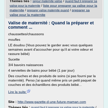
Thèmes liés :
/
sejour maternite valise
quand faut il preparer sa
/
liste pour preparer sa valise pour la
valise pour la maternite
maternite
/
/
preparer sa
preparer valise maternite quand
valise pour la maternite
Valise de maternité : Quand la préparer et
comment ...
chaussettes/chaussons
moufles
LE doudou (Vous pouvez le garder avec vous quelques
semaines avant d'accoucher pour qu'il ai votre odeur et
rassure bébé)
Sucette
3/4 bavoirs naissances
4 serviettes de bains pour bébé (1 par jour)
Des couches et des produits de soins (si pas fourni par la
maternité). Perso j'ai quand même pris un petit paquet de
couches et des échantillons des produits bébé...
Lire la suite
Site :
http://www.gazette-d-une-future-maman.com
Thèmes liés :
/
quand faut il preparer sa valise pour la maternite