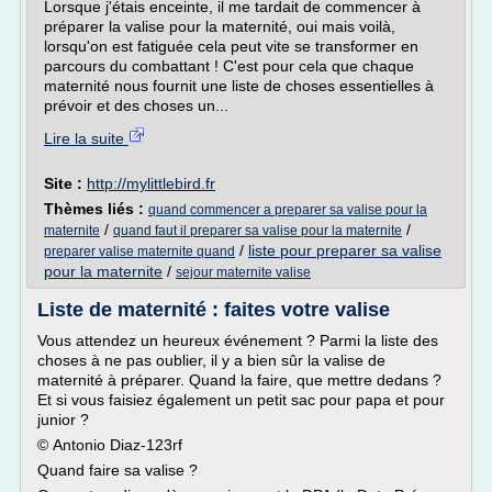
Lorsque j'étais enceinte, il me tardait de commencer à
préparer la valise pour la maternité, oui mais voilà,
lorsqu'on est fatiguée cela peut vite se transformer en
parcours du combattant ! C'est pour cela que chaque
maternité nous fournit une liste de choses essentielles à
prévoir et des choses un...
Lire la suite
Site :
http://mylittlebird.fr
Thèmes liés :
quand commencer a preparer sa valise pour la
/
/
maternite
quand faut il preparer sa valise pour la maternite
/
liste pour preparer sa valise
preparer valise maternite quand
pour la maternite
/
sejour maternite valise
Liste de maternité : faites votre valise
Vous attendez un heureux événement ? Parmi la liste des
choses à ne pas oublier, il y a bien sûr la valise de
maternité à préparer. Quand la faire, que mettre dedans ?
Et si vous faisiez également un petit sac pour papa et pour
junior ?
© Antonio Diaz-123rf
Quand faire sa valise ?