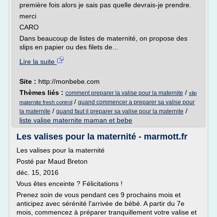
première fois alors je sais pas quelle devrais-je prendre.
merci
CARO
Dans beaucoup de listes de maternité, on propose des
slips en papier ou des filets de...
Lire la suite
Site :
http://monbebe.com
Thèmes liés :
/
comment preparer la valise pour la maternite
slip
/
quand commencer a preparer sa valise pour
maternite fresh control
/
/
la maternite
quand faut il preparer sa valise pour la maternite
liste valise maternite maman et bebe
Les valises pour la maternité - marmott.fr
Les valises pour la maternité
Posté par Maud Breton
déc. 15, 2016
Vous êtes enceinte ? Félicitations !
Prenez soin de vous pendant ces 9 prochains mois et
anticipez avec sérénité l'arrivée de bébé. A partir du 7e
mois, commencez à préparer tranquillement votre valise et