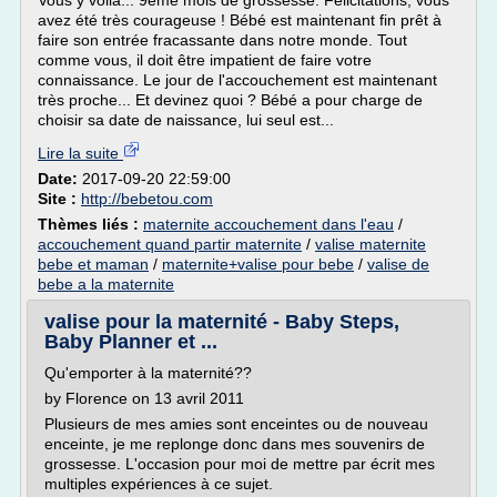
Vous y voilà... 9ème mois de grossesse. Félicitations, vous
avez été très courageuse ! Bébé est maintenant fin prêt à
faire son entrée fracassante dans notre monde. Tout
comme vous, il doit être impatient de faire votre
connaissance. Le jour de l'accouchement est maintenant
très proche... Et devinez quoi ? Bébé a pour charge de
choisir sa date de naissance, lui seul est...
Lire la suite
Date:
2017-09-20 22:59:00
Site :
http://bebetou.com
Thèmes liés :
maternite accouchement dans l'eau
/
accouchement quand partir maternite
/
valise maternite
bebe et maman
/
maternite+valise pour bebe
/
valise de
bebe a la maternite
valise pour la maternité - Baby Steps,
Baby Planner et ...
Qu'emporter à la maternité??
by Florence on 13 avril 2011
Plusieurs de mes amies sont enceintes ou de nouveau
enceinte, je me replonge donc dans mes souvenirs de
grossesse. L'occasion pour moi de mettre par écrit mes
multiples expériences à ce sujet.