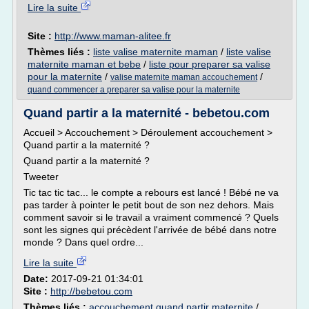
Lire la suite
Site :
http://www.maman-alitee.fr
Thèmes liés :
liste valise maternite maman
/
liste valise
maternite maman et bebe
/
liste pour preparer sa valise
pour la maternite
/
/
valise maternite maman accouchement
quand commencer a preparer sa valise pour la maternite
Quand partir a la maternité - bebetou.com
Accueil > Accouchement > Déroulement accouchement >
Quand partir a la maternité ?
Quand partir a la maternité ?
Tweeter
Tic tac tic tac... le compte a rebours est lancé ! Bébé ne va
pas tarder à pointer le petit bout de son nez dehors. Mais
comment savoir si le travail a vraiment commencé ? Quels
sont les signes qui précèdent l'arrivée de bébé dans notre
monde ? Dans quel ordre...
Lire la suite
Date:
2017-09-21 01:34:01
Site :
http://bebetou.com
Thèmes liés :
accouchement quand partir maternite
/