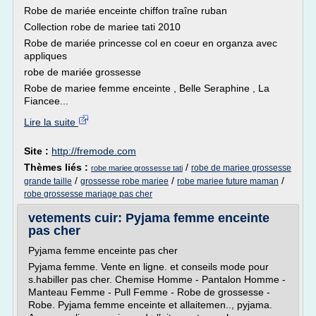
Robe de mariée enceinte chiffon traîne ruban
Collection robe de mariee tati 2010
Robe de mariée princesse col en coeur en organza avec
appliques
robe de mariée grossesse
Robe de mariee femme enceinte , Belle Seraphine , La
Fiancee...
Lire la suite
Site :
http://fremode.com
Thèmes liés :
/
robe de mariee grossesse
robe mariee grossesse tati
/
/
/
grande taille
grossesse robe mariee
robe mariee future maman
robe grossesse mariage pas cher
vetements cuir: Pyjama femme enceinte
pas cher
Pyjama femme enceinte pas cher
Pyjama femme. Vente en ligne. et conseils mode pour
s.habiller pas cher. Chemise Homme - Pantalon Homme -
Manteau Femme - Pull Femme - Robe de grossesse -
Robe. Pyjama femme enceinte et allaitemen.., pyjama.