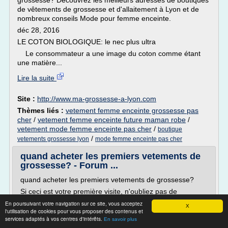
grossesse? Découvrez les meilleurs adresses de boutiques
de vêtements de grossesse et d'allaitement à Lyon et de
nombreux conseils Mode pour femme enceinte.
déc 28, 2016
LE COTON BIOLOGIQUE: le nec plus ultra
Le consommateur a une image du coton comme étant
une matière...
Lire la suite
Site :
http://www.ma-grossesse-a-lyon.com
Thèmes liés :
vetement femme enceinte grossesse pas
cher
/
vetement femme enceinte future maman robe
/
vetement mode femme enceinte pas cher
/
boutique
/
vetements grossesse lyon
mode femme enceinte pas cher
quand acheter les premiers vetements de
grossesse? - Forum ...
quand acheter les premiers vetements de grossesse?
Si ceci est votre première visite, n'oubliez pas de
consulter la FAQ en cliquant sur le lien au dessus. Vous
En poursuivant votre navigation sur ce site, vous acceptez
X
devez être inscrit avant de pouvoir crée un message:
l'utilisation de cookies pour vous proposer des contenus et
services adaptés à vos centres d'intérêts.
cliquez sur le lien au dessus pour vous inscrire. Pour
En savoir plus