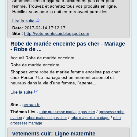
Annonces liees a pyjama d allaitement pas cher pour
femme. Trouvez et achetez tous vos produits en ligne.
Habillez-vous pour la nuit en retrouvant parmi les...
Lire la suite
Date:
2017-02-14 17:12:17
Site :
http://vetementscuir.blogspot.com
Robe de mariée enceinte pas cher - Mariage
- Robe de ...
Accueil Robe de mariée enceinte
Robe de mariée enceinte
Shoppez votre robe de mariée femme enceinte pas cher
chez Persun ! Le mariage est un moment essentiel et
heureux dans la vie d'une femme, l'attente...
Lire la suite
Site :
persun.fr
Thèmes liés :
/
robe grossesse mariage pas cher
grossesse robe
/
/
/
mariee
robes maternite pas cher
robe maternite mariage
robe
grossesse mariage
vetements cuir: Ligne maternite