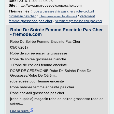
Date:
2016-11-09 22:05:25
Site :
http://www.marquesdeluxepascher.com
Thèmes liés :
/
robe grossesse chic pas cher
robe cocktail
/
/
vetement
grossesse pas cher
robes grossesse chic discount
femme grossesse pas cher
/
vetement grossesse chic pas cher
Robe De Soirée Femme Enceinte Pas Cher
- fremode.com
Robe De Soirée Femme Enceinte Pas Cher
09/07/2017
Robe de soirée enceinte grossesse
Robe de soiree grossesse blanche
+ Robe de cocktail femme enceinte
ROBE DE CÉRÉMONIE Robe De Soirée/ Robe De
Grossesse/Robe De Cérém..
robe soirée pour femme enceinte
Robe habillee femme enceinte pas cher
Robe cocktail grossesse pas cher
[robe nuptiale] magasin robe de soiree grossesse rode de
soiree...
Lire la suite