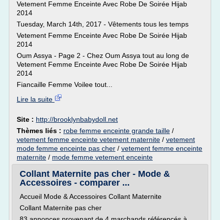
Vetement Femme Enceinte Avec Robe De Soirée Hijab
2014
Tuesday, March 14th, 2017 - Vêtements tous les temps
Vetement Femme Enceinte Avec Robe De Soirée Hijab
2014
Oum Assya - Page 2 - Chez Oum Assya tout au long de
Vetement Femme Enceinte Avec Robe De Soirée Hijab
2014
Fiancaille Femme Voilee tout...
Lire la suite
Site :
http://brooklynbabydoll.net
Thèmes liés :
robe femme enceinte grande taille
/
vetement femme enceinte vetement maternite
/
vetement
mode femme enceinte pas cher
/
vetement femme enceinte
maternite
/
mode femme vetement enceinte
Collant Maternite pas cher - Mode &
Accessoires - comparer ...
Accueil Mode & Accessoires Collant Maternite
Collant Maternite pas cher
83 annonces provenant de 4 marchands référencés à