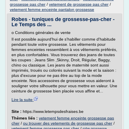
grossesse pas cher
/
vetement de grossesse pas cher
/
vetement femme enceinte pantalon grossesse
Robes - tuniques de grossesse-pas-cher -
Le Temps des ...
o Conditions générales de vente
Il est possible aujourd'hui de s'habiller comme d'habitude
pendant toute votre grossesse. Les vêtements pour
femmes enceintes ressemblent à vos vêtements préférés,
en plus confortables. Vous trouverez des jeans de toutes
les coupes : Jeans Slim ,Skinny, Droit, Régular, Baggy,
chino ou classique. Les jeans de maternité sont aussi
imprimés, troués ou colorés suivant la mode et la saison :
plus d'excuse pour ne pas être au top de la mode
enceinte. Nos accessoires de grossesse vous aideront à
souligner votre silhouette pour vous mettre en valeur. Une
ceinture de grossesse bien placée vous affine et...
Lire la suite
Site :
https://www.letempsdesfraises.be
Thèmes liés :
vetement femme enceinte grossesse pas
cher
/
ou trouver des vetements de grossesse pas cher
/
vetement femme grossesse pas cher
/
robe grossesse