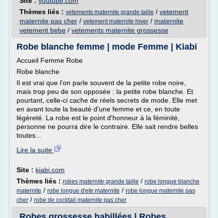
Site :
youtube.com
Thèmes liés :
/
vetement
vetements maternite grande taille
maternite pas cher
/
/
maternite
vetement maternite hiver
vetement bebe
/
vetements maternite grossesse
Robe blanche femme | mode Femme | Kiabi
Accueil Femme Robe
Robe blanche
Il est vrai que l'on parle souvent de la petite robe noire,
mais trop peu de son opposée : la petite robe blanche. Et
pourtant, celle-ci cache de réels secrets de mode. Elle met
en avant toute la beauté d'une femme et ce, en toute
légèreté. La robe est le point d'honneur à la féminité,
personne ne pourra dire le contraire. Elle sait rendre belles
toutes...
Lire la suite
Site :
kiabi.com
Thèmes liés :
/
robes maternite grande taille
robe longue blanche
/
/
maternite
robe longue d'ete maternite
robe longue maternite pas
/
cher
robe de cocktail maternite pas cher
Robes grossesse habillées | Robes