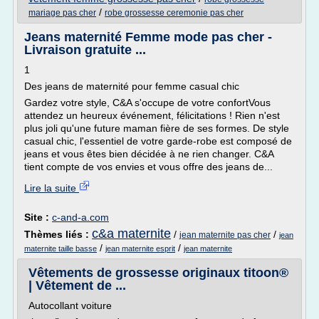
/
mariage pas cher
robe grossesse ceremonie pas cher
Jeans maternité Femme mode pas cher -
Livraison gratuite ...
1
Des jeans de maternité pour femme casual chic
Gardez votre style, C&A s'occupe de votre confortVous
attendez un heureux événement, félicitations ! Rien n'est
plus joli qu'une future maman fière de ses formes. De style
casual chic, l'essentiel de votre garde-robe est composé de
jeans et vous êtes bien décidée à ne rien changer. C&A
tient compte de vos envies et vous offre des jeans de...
Lire la suite
Site :
c-and-a.com
c&a maternite
Thèmes liés :
/
/
jean maternite pas cher
jean
/
/
maternite taille basse
jean maternite esprit
jean maternite
Vêtements de grossesse originaux titoon®
| Vêtement de ...
Autocollant voiture