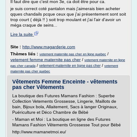
Il faut dire que c'est mon 3e, ca doit être pour ca.
je suis correct coté pantalon mais j'aimerais bien acheter
qques chandails pcque ceux que j'ai présentement sont soit
trop court ( déjà !! ) soit trop moulant et j'ai l'air d'avoir un
méga craque de seins...
Lire la suite
Site :
http://www.magarderie.com
Thèmes liés :
/
vetement maternite pas cher en ligne quebec
vetement femme maternite pas cher
/
vetement maternite en ligne
/
/
vetement maternite en ligne pas cher
pas cher canada
vetement
maternite pas cher quebec
Vêtements Femme Enceinte - vêtements
pas cher Vêtements
La boutique des Futures Mamans Fashion : Superbe
Collection Vetements Grossesse, Lingerie, Maillots de
bain, Bijoux bola, Allaitement, Sacs à langer Originaux,
Puériculture et Déco Chambre de Bébé
- Maman et Moi : La boutique en ligne des Futures
Mamans Fashion Vêtements Grossesse Tout pour Bébé
http://www.mamanetmoi.eu/