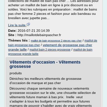
collections de maillot de bain pas cher ... Les adresses pour
acheter un maillot de bain en ligne à prix discount ou en
soldes. Voici les rubriques en préparation : maillot de bains
pas cher femme 2 pieces et fashion pour ado bandeau ou
bresilien avec jupette pas...
Lire la suite
Date:
2016-07-21 20:14:39
Site :
http://maillotdebainpascher.fr
Thèmes liés :
/
maillot de
maillot de bain grossesse 2 pieces pas cher
/
vetement de grossesse pas cher
bain grossesse pas cher
grande taille
/
/
maillot bain 2 pieces grossesse
maillot de bain
grossesse grande taille
Vêtements d’occasion - Vêtements
grossesse
produits
Dénichez les meilleurs vêtements de grossesse
d'occasion de marque et pas cher
Découvrez chaque semaine de nouveaux vetements
grossesse occasion sur le site, une chouette sélection de
vêtements future maman à bas prix. Inelle veut
s'adapter à tous les budgets et permettre aux futures
mamans de pouvoir s'habiller avec de vrais vêtements