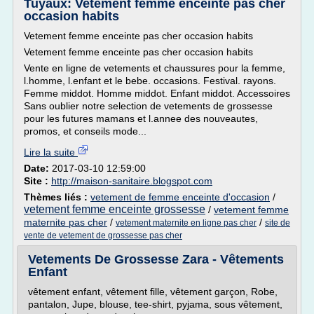
Tuyaux: Vetement femme enceinte pas cher
occasion habits
Vetement femme enceinte pas cher occasion habits
Vetement femme enceinte pas cher occasion habits
Vente en ligne de vetements et chaussures pour la femme,
l.homme, l.enfant et le bebe. occasions. Festival. rayons.
Femme middot. Homme middot. Enfant middot. Accessoires
Sans oublier notre selection de vetements de grossesse
pour les futures mamans et l.annee des nouveautes,
promos, et conseils mode...
Lire la suite
Date:
2017-03-10 12:59:00
Site :
http://maison-sanitaire.blogspot.com
Thèmes liés :
vetement de femme enceinte d'occasion
/
vetement femme enceinte grossesse
/
vetement femme
maternite pas cher
/
/
vetement maternite en ligne pas cher
site de
vente de vetement de grossesse pas cher
Vetements De Grossesse Zara - Vêtements
Enfant
vêtement enfant, vêtement fille, vêtement garçon, Robe,
pantalon, Jupe, blouse, tee-shirt, pyjama, sous vêtement,