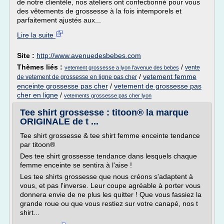
de notre clientèle, nos ateliers ont confectionné pour vous
des vêtements de grossesse à la fois intemporels et
parfaitement ajustés aux...
Lire la suite
Site :
http://www.avenuedesbebes.com
Thèmes liés :
/
vente
vetement grossesse a lyon l'avenue des bebes
/
vetement femme
de vetement de grossesse en ligne pas cher
enceinte grossesse pas cher
/
vetement de grossesse pas
cher en ligne
/
vetements grossesse pas cher lyon
Tee shirt grossesse : titoon® la marque
ORIGINALE de t ...
Tee shirt grossesse & tee shirt femme enceinte tendance
par titoon®
Des tee shirt grossesse tendance dans lesquels chaque
femme enceinte se sentira à l'aise !
Les tee shirts grossesse que nous créons s'adaptent à
vous, et pas l'inverse. Leur coupe agréable à porter vous
donnera envie de ne plus les quitter ! Que vous fassiez la
grande roue ou que vous restiez sur votre canapé, nos t
shirt...