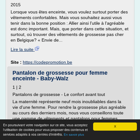
2015
Lorsque vous êtes enceinte, vous voulez surtout porter des
vêtements confortables. Mais vous souhaitez aussi vous
tenir dans la bonne position : Allier ainsi l'utile à l'agréable
est donc important. Mais, que porter dans cette situation, et
surtout, où trouver des vêtements de grossesse pas cher
en Belgique? « Envie de...
Lire la suite
Site :
https://codepromotion.be
Pantalon de grossesse pour femme
enceinte - Baby-Walz
1 | 2
Pantalons de grossesse - Le confort avant tout
La maternité représente neuf mois inoubliables dans la
vie d'une femme. Pour rendre la grossesse plus agréable
au cours des derniers mois, nous vous conseillons toute
une gamme de vêtements et pantalons pour femmes
enceintes, pratiques à porter au quotidien. Nos pantalons
En poursuivant votre navigation sur ce site, vous acceptez
X
l'utilisation de cookies pour vous proposer des contenus et
de grossesse sont spécialement conçus pour éviter de
services adaptés à vos centres d'intérêts.
comprimer le...
En savoir plus