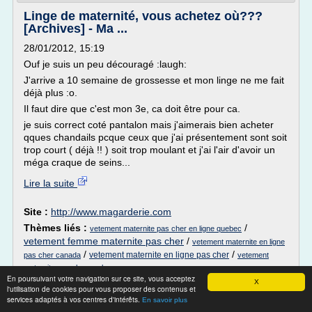
Linge de maternité, vous achetez où???
[Archives] - Ma ...
28/01/2012, 15:19
Ouf je suis un peu découragé :laugh:
J'arrive a 10 semaine de grossesse et mon linge ne me fait
déjà plus :o.
Il faut dire que c'est mon 3e, ca doit être pour ca.
je suis correct coté pantalon mais j'aimerais bien acheter
qques chandails pcque ceux que j'ai présentement sont soit
trop court ( déjà !! ) soit trop moulant et j'ai l'air d'avoir un
méga craque de seins...
Lire la suite
Site :
http://www.magarderie.com
Thèmes liés :
/
vetement maternite pas cher en ligne quebec
vetement femme maternite pas cher
/
vetement maternite en ligne
/
/
vetement maternite en ligne pas cher
pas cher canada
vetement
maternite pas cher quebec
En poursuivant votre navigation sur ce site, vous acceptez
X
l'utilisation de cookies pour vous proposer des contenus et
Vêtements d’occasion pour bébés ... - Mes
services adaptés à vos centres d'intérêts.
En savoir plus
Petits Trésors