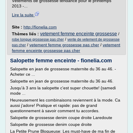
Vêtements de grossesse tendance pour le printemps
2013 -...
Lire la suite
Site :
http://fionelia.com
vetement femme enceinte grossesse
Thèmes liés :
/
/
robe longue grossesse pas cher
vente de vetement de grossesse
/
vetement femme grossesse pas cher
/
vetement
pas cher
femme enceinte grossesse pas cher
Salopette femme enceinte - fionelia.com
Salopette en jean de grossesse maternite du 36 au 46. -
Acheter ce ...
Salopette en jean de grossesse maternite du 36 au 46.
Jusqu'à 3 ans la salopette c'est super chouette! {samedi
mode ...
Heureusement les combinaisons reviennent à la mode. Ca
aussi j'adore! Pratique et rapide: pas de grand
questionnement à savoir comment tu accordes.
Salopette de grossesse denim coupe droite Laredoute
Salopette de grossesse denim coupe droite
La Petite Prune Blogueuse: Les must-have de ma fin de