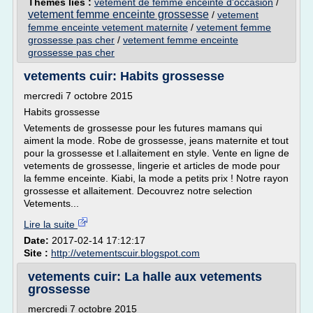
Thèmes liés :
vetement de femme enceinte d'occasion
/
vetement femme enceinte grossesse
/
vetement
femme enceinte vetement maternite
/
vetement femme
grossesse pas cher
/
vetement femme enceinte
grossesse pas cher
vetements cuir: Habits grossesse
mercredi 7 octobre 2015
Habits grossesse
Vetements de grossesse pour les futures mamans qui
aiment la mode. Robe de grossesse, jeans maternite et tout
pour la grossesse et l.allaitement en style. Vente en ligne de
vetements de grossesse, lingerie et articles de mode pour
la femme enceinte. Kiabi, la mode a petits prix ! Notre rayon
grossesse et allaitement. Decouvrez notre selection
Vetements...
Lire la suite
Date:
2017-02-14 17:12:17
Site :
http://vetementscuir.blogspot.com
vetements cuir: La halle aux vetements
grossesse
mercredi 7 octobre 2015