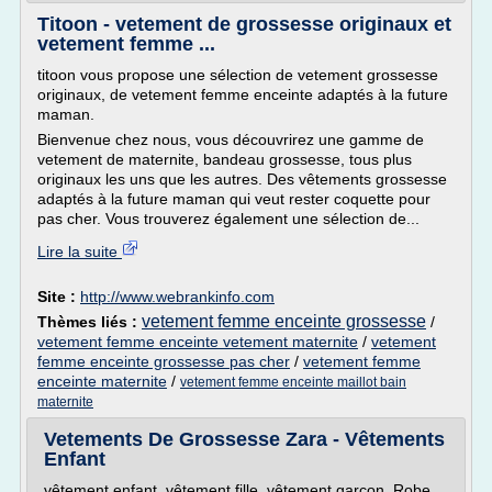
Titoon - vetement de grossesse originaux et
vetement femme ...
titoon vous propose une sélection de vetement grossesse
originaux, de vetement femme enceinte adaptés à la future
maman.
Bienvenue chez nous, vous découvrirez une gamme de
vetement de maternite, bandeau grossesse, tous plus
originaux les uns que les autres. Des vêtements grossesse
adaptés à la future maman qui veut rester coquette pour
pas cher. Vous trouverez également une sélection de...
Lire la suite
Site :
http://www.webrankinfo.com
vetement femme enceinte grossesse
Thèmes liés :
/
vetement femme enceinte vetement maternite
/
vetement
femme enceinte grossesse pas cher
/
vetement femme
enceinte maternite
/
vetement femme enceinte maillot bain
maternite
Vetements De Grossesse Zara - Vêtements
Enfant
vêtement enfant, vêtement fille, vêtement garçon, Robe,