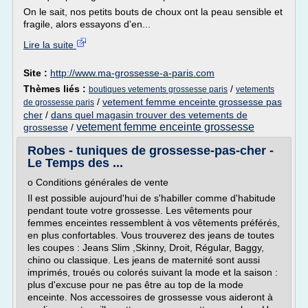
On le sait, nos petits bouts de choux ont la peau sensible et
fragile, alors essayons d'en...
Lire la suite
Site :
http://www.ma-grossesse-a-paris.com
Thèmes liés :
/
boutiques vetements grossesse paris
vetements
/
vetement femme enceinte grossesse pas
de grossesse paris
cher
/
dans quel magasin trouver des vetements de
vetement femme enceinte grossesse
grossesse
/
Robes - tuniques de grossesse-pas-cher -
Le Temps des ...
o Conditions générales de vente
Il est possible aujourd'hui de s'habiller comme d'habitude
pendant toute votre grossesse. Les vêtements pour
femmes enceintes ressemblent à vos vêtements préférés,
en plus confortables. Vous trouverez des jeans de toutes
les coupes : Jeans Slim ,Skinny, Droit, Régular, Baggy,
chino ou classique. Les jeans de maternité sont aussi
imprimés, troués ou colorés suivant la mode et la saison :
plus d'excuse pour ne pas être au top de la mode
enceinte. Nos accessoires de grossesse vous aideront à