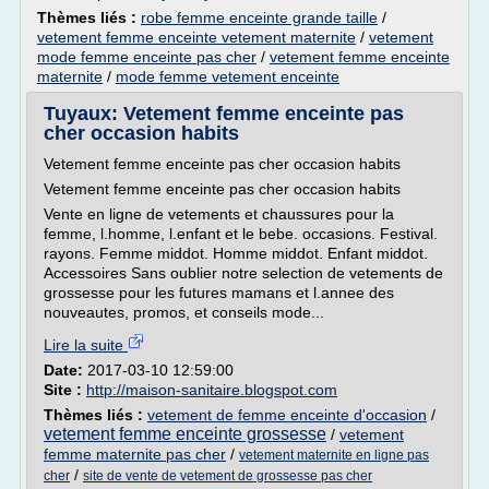
Thèmes liés :
robe femme enceinte grande taille
/
vetement femme enceinte vetement maternite
/
vetement
mode femme enceinte pas cher
/
vetement femme enceinte
maternite
/
mode femme vetement enceinte
Tuyaux: Vetement femme enceinte pas
cher occasion habits
Vetement femme enceinte pas cher occasion habits
Vetement femme enceinte pas cher occasion habits
Vente en ligne de vetements et chaussures pour la
femme, l.homme, l.enfant et le bebe. occasions. Festival.
rayons. Femme middot. Homme middot. Enfant middot.
Accessoires Sans oublier notre selection de vetements de
grossesse pour les futures mamans et l.annee des
nouveautes, promos, et conseils mode...
Lire la suite
Date:
2017-03-10 12:59:00
Site :
http://maison-sanitaire.blogspot.com
Thèmes liés :
vetement de femme enceinte d'occasion
/
vetement femme enceinte grossesse
/
vetement
femme maternite pas cher
/
vetement maternite en ligne pas
/
cher
site de vente de vetement de grossesse pas cher