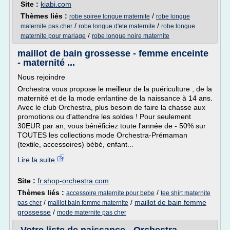
Site :
kiabi.com
Thèmes liés :
/
robe soiree longue maternite
robe longue
/
/
maternite pas cher
robe longue d'ete maternite
robe longue
/
maternite pour mariage
robe longue noire maternite
maillot de bain grossesse - femme enceinte
- maternité ...
Nous rejoindre
Orchestra vous propose le meilleur de la puériculture , de la
maternité et de la mode enfantine de la naissance à 14 ans.
Avec le club Orchestra, plus besoin de faire la chasse aux
promotions ou d'attendre les soldes ! Pour seulement
30EUR par an, vous bénéficiez toute l'année de - 50% sur
TOUTES les collections mode Orchestra-Prémaman
(textile, accessoires) bébé, enfant...
Lire la suite
Site :
fr.shop-orchestra.com
Thèmes liés :
/
accessoire maternite pour bebe
tee shirt maternite
/
/
maillot de bain femme
pas cher
maillot bain femme maternite
grossesse
/
mode maternite pas cher