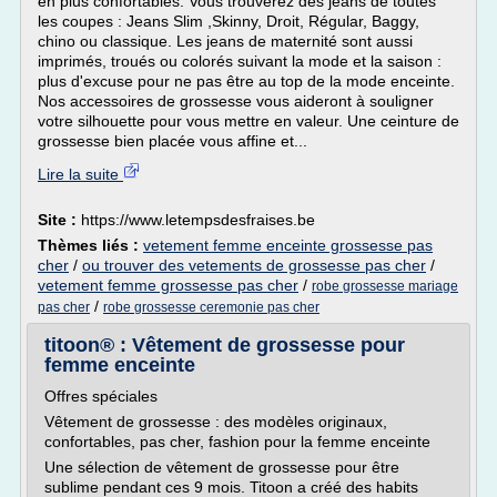
en plus confortables. Vous trouverez des jeans de toutes
les coupes : Jeans Slim ,Skinny, Droit, Régular, Baggy,
chino ou classique. Les jeans de maternité sont aussi
imprimés, troués ou colorés suivant la mode et la saison :
plus d'excuse pour ne pas être au top de la mode enceinte.
Nos accessoires de grossesse vous aideront à souligner
votre silhouette pour vous mettre en valeur. Une ceinture de
grossesse bien placée vous affine et...
Lire la suite
Site :
https://www.letempsdesfraises.be
Thèmes liés :
vetement femme enceinte grossesse pas
cher
/
ou trouver des vetements de grossesse pas cher
/
vetement femme grossesse pas cher
/
robe grossesse mariage
/
pas cher
robe grossesse ceremonie pas cher
titoon® : Vêtement de grossesse pour
femme enceinte
Offres spéciales
Vêtement de grossesse : des modèles originaux,
confortables, pas cher, fashion pour la femme enceinte
Une sélection de vêtement de grossesse pour être
sublime pendant ces 9 mois. Titoon a créé des habits