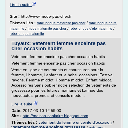
Lire la suite
Site :
http://www.mode-pas-cher.fr
Thèmes liés :
/
robe longue maternite pas cher
robe longue noire
/
/
/
maternite
mode maternite pas cher
robe longue d'ete maternite
robe longue maternite
Tuyaux: Vetement femme enceinte pas
cher occasion habits
Vetement femme enceinte pas cher occasion habits
Vetement femme enceinte pas cher occasion habits
Vente en ligne de vetements et chaussures pour la
femme, l.homme, l.enfant et le bebe. occasions. Festival.
rayons. Femme middot. Homme middot. Enfant middot.
Accessoires Sans oublier notre selection de vetements de
grossesse pour les futures mamans et l.annee des
nouveautes, promos, et conseils mode...
Lire la suite
Date:
2017-03-10 12:59:00
Site :
http://maison-sanitaire.blogspot.com
Thèmes liés :
vetement de femme enceinte d'occasion
/
vetement femme enceinte grossesse
/
vetement