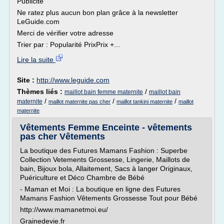
Publicité
Ne ratez plus aucun bon plan grâce à la newsletter
LeGuide.com
Merci de vérifier votre adresse
Trier par : Popularité PrixPrix +...
Lire la suite
Site :
http://www.leguide.com
Thèmes liés :
/
maillot bain femme maternite
maillot bain
/
/
/
maternite
maillot maternite pas cher
maillot tankini maternite
maillot
maternite
Vêtements Femme Enceinte - vêtements
pas cher Vêtements
La boutique des Futures Mamans Fashion : Superbe
Collection Vetements Grossesse, Lingerie, Maillots de
bain, Bijoux bola, Allaitement, Sacs à langer Originaux,
Puériculture et Déco Chambre de Bébé
- Maman et Moi : La boutique en ligne des Futures
Mamans Fashion Vêtements Grossesse Tout pour Bébé
http://www.mamanetmoi.eu/
Grainedevie.fr