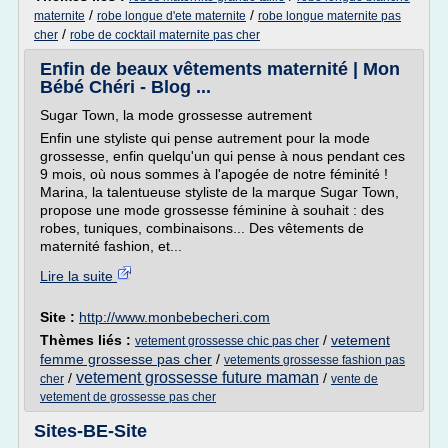
/
/
maternite
robe longue d'ete maternite
robe longue maternite pas
/
cher
robe de cocktail maternite pas cher
Enfin de beaux vêtements maternité | Mon
Bébé Chéri - Blog ...
Sugar Town, la mode grossesse autrement
Enfin une styliste qui pense autrement pour la mode
grossesse, enfin quelqu'un qui pense à nous pendant ces
9 mois, où nous sommes à l'apogée de notre féminité !
Marina, la talentueuse styliste de la marque Sugar Town,
propose une mode grossesse féminine à souhait : des
robes, tuniques, combinaisons... Des vêtements de
maternité fashion, et...
Lire la suite
Site :
http://www.monbebecheri.com
Thèmes liés :
/
vetement
vetement grossesse chic pas cher
femme grossesse pas cher
/
vetements grossesse fashion pas
vetement grossesse future maman
/
/
cher
vente de
vetement de grossesse pas cher
Sites-BE-Site