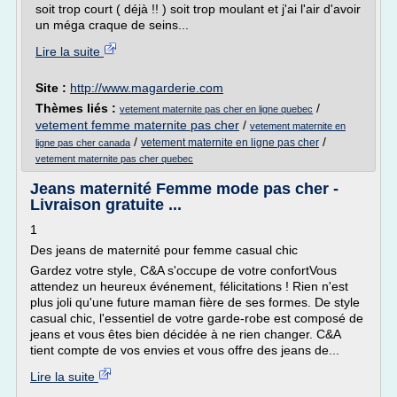
soit trop court ( déjà !! ) soit trop moulant et j'ai l'air d'avoir
un méga craque de seins...
Lire la suite
Site :
http://www.magarderie.com
Thèmes liés :
/
vetement maternite pas cher en ligne quebec
vetement femme maternite pas cher
/
vetement maternite en
/
/
vetement maternite en ligne pas cher
ligne pas cher canada
vetement maternite pas cher quebec
Jeans maternité Femme mode pas cher -
Livraison gratuite ...
1
Des jeans de maternité pour femme casual chic
Gardez votre style, C&A s'occupe de votre confortVous
attendez un heureux événement, félicitations ! Rien n'est
plus joli qu'une future maman fière de ses formes. De style
casual chic, l'essentiel de votre garde-robe est composé de
jeans et vous êtes bien décidée à ne rien changer. C&A
tient compte de vos envies et vous offre des jeans de...
Lire la suite