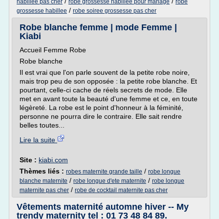
/
/
habillee pas cher
robe grossesse habillee pour mariage
robe
/
grossesse habillee
robe soiree grossesse pas cher
Robe blanche femme | mode Femme |
Kiabi
Accueil Femme Robe
Robe blanche
Il est vrai que l'on parle souvent de la petite robe noire,
mais trop peu de son opposée : la petite robe blanche. Et
pourtant, celle-ci cache de réels secrets de mode. Elle
met en avant toute la beauté d'une femme et ce, en toute
légèreté. La robe est le point d'honneur à la féminité,
personne ne pourra dire le contraire. Elle sait rendre
belles toutes...
Lire la suite
Site :
kiabi.com
Thèmes liés :
/
robes maternite grande taille
robe longue
/
/
blanche maternite
robe longue d'ete maternite
robe longue
/
maternite pas cher
robe de cocktail maternite pas cher
Vêtements maternité automne hiver -- My
trendy maternity tel : 01 73 48 84 89.