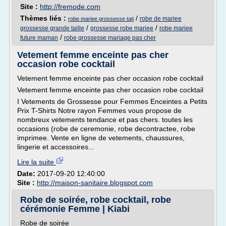
Site :
http://fremode.com
Thèmes liés :
/
robe de mariee
robe mariee grossesse tati
/
/
grossesse grande taille
grossesse robe mariee
robe mariee
/
future maman
robe grossesse mariage pas cher
Vetement femme enceinte pas cher
occasion robe cocktail
Vetement femme enceinte pas cher occasion robe cocktail
Vetement femme enceinte pas cher occasion robe cocktail
I Vetements de Grossesse pour Femmes Enceintes a Petits
Prix T-Shirts Notre rayon Femmes vous propose de
nombreux vetements tendance et pas chers. toutes les
occasions (robe de ceremonie, robe decontractee, robe
imprimee. Vente en ligne de vetements, chaussures,
lingerie et accessoires...
Lire la suite
Date:
2017-09-20 12:40:00
Site :
http://maison-sanitaire.blogspot.com
Robe de soirée, robe cocktail, robe
cérémonie Femme | Kiabi
Robe de soirée