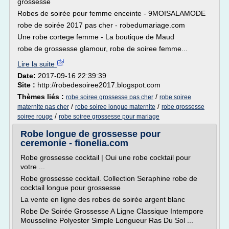
grossesse
Robes de soirée pour femme enceinte - 9MOISALAMODE
robe de soirée 2017 pas cher - robedumariage.com
Une robe cortege femme - La boutique de Maud
robe de grossesse glamour, robe de soiree femme...
Lire la suite
Date:
2017-09-16 22:39:39
Site :
http://robedesoiree2017.blogspot.com
Thèmes liés :
/
robe soiree grossesse pas cher
robe soiree
/
/
maternite pas cher
robe soiree longue maternite
robe grossesse
/
soiree rouge
robe soiree grossesse pour mariage
Robe longue de grossesse pour
ceremonie - fionelia.com
Robe grossesse cocktail | Oui une robe cocktail pour
votre ...
Robe grossesse cocktail. Collection Seraphine robe de
cocktail longue pour grossesse
La vente en ligne des robes de soirée argent blanc
Robe De Soirée Grossesse A Ligne Classique Intempore
Mousseline Polyester Simple Longueur Ras Du Sol ...