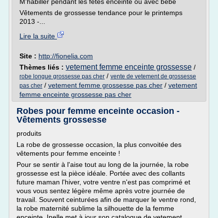
M'habiller pendant les fêtes enceinte ou avec bébé
Vêtements de grossesse tendance pour le printemps
2013 -...
Lire la suite
Site :
http://fionelia.com
vetement femme enceinte grossesse
Thèmes liés :
/
/
robe longue grossesse pas cher
vente de vetement de grossesse
/
vetement femme grossesse pas cher
/
vetement
pas cher
femme enceinte grossesse pas cher
Robes pour femme enceinte occasion -
Vêtements grossesse
produits
La robe de grossesse occasion, la plus convoitée des
vêtements pour femme enceinte !
Pour se sentir à l'aise tout au long de la journée, la robe
grossesse est la pièce idéale. Portée avec des collants
future maman l'hiver, votre ventre n'est pas comprimé et
vous vous sentez légère même après votre journée de
travail. Souvent ceinturées afin de marquer le ventre rond,
la robe maternité sublime la silhouette de la femme
enceinte. Inelle met à jour son catalogue de vetement