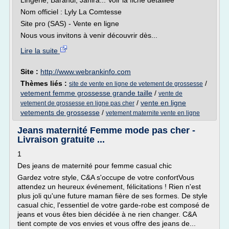
Lingerie, Barandi, Janira... Voir la fiche détaillée
Nom officiel : Lyly La Comtesse
Site pro (SAS) - Vente en ligne
Nous vous invitons à venir découvrir dès...
Lire la suite
Site :
http://www.webrankinfo.com
Thèmes liés :
/
site de vente en ligne de vetement de grossesse
vetement femme grossesse grande taille
/
vente de
/
vente en ligne
vetement de grossesse en ligne pas cher
vetements de grossesse
/
vetement maternite vente en ligne
Jeans maternité Femme mode pas cher -
Livraison gratuite ...
1
Des jeans de maternité pour femme casual chic
Gardez votre style, C&A s'occupe de votre confortVous
attendez un heureux événement, félicitations ! Rien n'est
plus joli qu'une future maman fière de ses formes. De style
casual chic, l'essentiel de votre garde-robe est composé de
jeans et vous êtes bien décidée à ne rien changer. C&A
tient compte de vos envies et vous offre des jeans de...