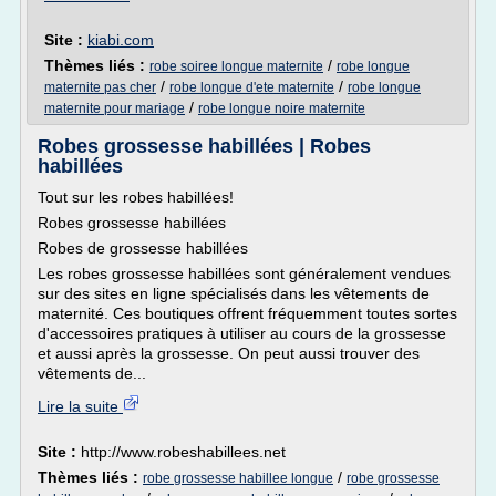
Site :
kiabi.com
Thèmes liés :
/
robe soiree longue maternite
robe longue
/
/
maternite pas cher
robe longue d'ete maternite
robe longue
/
maternite pour mariage
robe longue noire maternite
Robes grossesse habillées | Robes
habillées
Tout sur les robes habillées!
Robes grossesse habillées
Robes de grossesse habillées
Les robes grossesse habillées sont généralement vendues
sur des sites en ligne spécialisés dans les vêtements de
maternité. Ces boutiques offrent fréquemment toutes sortes
d'accessoires pratiques à utiliser au cours de la grossesse
et aussi après la grossesse. On peut aussi trouver des
vêtements de...
Lire la suite
Site :
http://www.robeshabillees.net
Thèmes liés :
/
robe grossesse habillee longue
robe grossesse