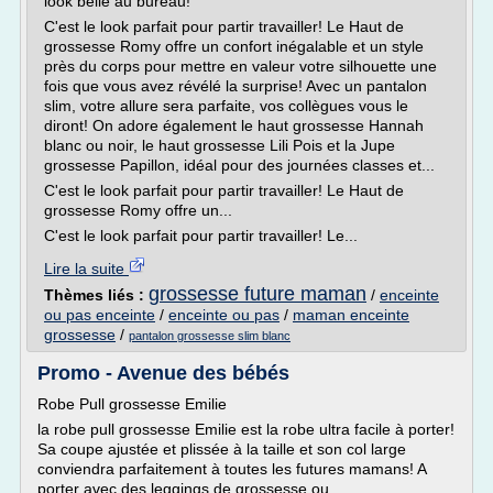
look belle au bureau!
C'est le look parfait pour partir travailler! Le Haut de
grossesse Romy offre un confort inégalable et un style
près du corps pour mettre en valeur votre silhouette une
fois que vous avez révélé la surprise! Avec un pantalon
slim, votre allure sera parfaite, vos collègues vous le
diront! On adore également le haut grossesse Hannah
blanc ou noir, le haut grossesse Lili Pois et la Jupe
grossesse Papillon, idéal pour des journées classes et...
C'est le look parfait pour partir travailler! Le Haut de
grossesse Romy offre un...
C'est le look parfait pour partir travailler! Le...
Lire la suite
grossesse future maman
Thèmes liés :
/
enceinte
ou pas enceinte
/
enceinte ou pas
/
maman enceinte
grossesse
/
pantalon grossesse slim blanc
Promo - Avenue des bébés
Robe Pull grossesse Emilie
la robe pull grossesse Emilie est la robe ultra facile à porter!
Sa coupe ajustée et plissée à la taille et son col large
conviendra parfaitement à toutes les futures mamans! A
porter avec des leggings de grossesse ou...