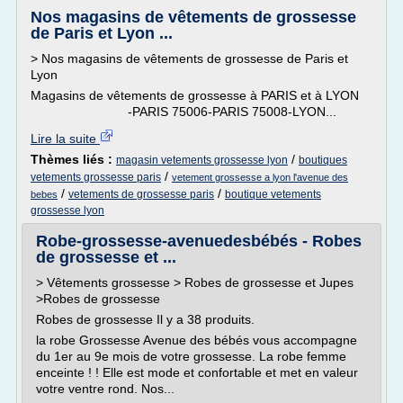
Nos magasins de vêtements de grossesse
de Paris et Lyon ...
> Nos magasins de vêtements de grossesse de Paris et
Lyon
Magasins de vêtements de grossesse à PARIS et à LYON
-PARIS 75006-PARIS 75008-LYON...
Lire la suite
Thèmes liés :
/
magasin vetements grossesse lyon
boutiques
/
vetements grossesse paris
vetement grossesse a lyon l'avenue des
/
/
vetements de grossesse paris
boutique vetements
bebes
grossesse lyon
Robe-grossesse-avenuedesbébés - Robes
de grossesse et ...
> Vêtements grossesse > Robes de grossesse et Jupes
>Robes de grossesse
Robes de grossesse Il y a 38 produits.
la robe Grossesse Avenue des bébés vous accompagne
du 1er au 9e mois de votre grossesse. La robe femme
enceinte ! ! Elle est mode et confortable et met en valeur
votre ventre rond. Nos...