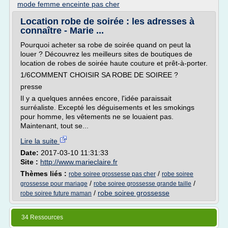
mode femme enceinte pas cher
Location robe de soirée : les adresses à
connaître - Marie ...
Pourquoi acheter sa robe de soirée quand on peut la
louer ? Découvrez les meilleurs sites de boutiques de
location de robes de soirée haute couture et prêt-à-porter.
1/6COMMENT CHOISIR SA ROBE DE SOIREE ?
presse
Il y a quelques années encore, l'idée paraissait
surréaliste. Excepté les déguisements et les smokings
pour homme, les vêtements ne se louaient pas.
Maintenant, tout se...
Lire la suite
Date:
2017-03-10 11:31:33
Site :
http://www.marieclaire.fr
Thèmes liés :
/
robe soiree grossesse pas cher
robe soiree
/
/
grossesse pour mariage
robe soiree grossesse grande taille
/
robe soiree grossesse
robe soiree future maman
34 Ressources