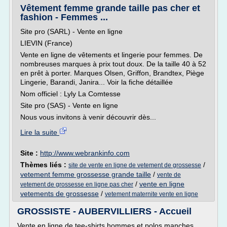
Vêtement femme grande taille pas cher et
fashion - Femmes ...
Site pro (SARL) - Vente en ligne
LIEVIN (France)
Vente en ligne de vêtements et lingerie pour femmes. De
nombreuses marques à prix tout doux. De la taille 40 à 52
en prêt à porter. Marques Olsen, Griffon, Brandtex, Piège
Lingerie, Barandi, Janira... Voir la fiche détaillée
Nom officiel : Lyly La Comtesse
Site pro (SAS) - Vente en ligne
Nous vous invitons à venir découvrir dès...
Lire la suite
Site :
http://www.webrankinfo.com
Thèmes liés :
/
site de vente en ligne de vetement de grossesse
vetement femme grossesse grande taille
/
vente de
/
vente en ligne
vetement de grossesse en ligne pas cher
vetements de grossesse
/
vetement maternite vente en ligne
GROSSISTE - AUBERVILLIERS - Accueil
Vente en ligne de tee-shirts hommes et polos manches