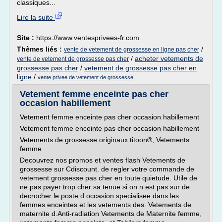
classiques...
Lire la suite
Site :
https://www.ventesprivees-fr.com
Thèmes liés :
/
vente de vetement de grossesse en ligne pas cher
/
acheter vetements de
vente de vetement de grossesse pas cher
grossesse pas cher
/
vetement de grossesse pas cher en
ligne
/
vente privee de vetement de grossesse
Vetement femme enceinte pas cher
occasion habillement
Vetement femme enceinte pas cher occasion habillement
Vetement femme enceinte pas cher occasion habillement
Vetements de grossesse originaux titoon®, Vetements
femme
Decouvrez nos promos et ventes flash Vetements de
grossesse sur Cdiscount. de regler votre commande de
vetement grossesse pas cher en toute quietude. Utile de
ne pas payer trop cher sa tenue si on n.est pas sur de
decrocher le poste d.occasion specialisee dans les
femmes enceintes et les vetements des. Vetements de
maternite d.Anti-radiation Vetements de Maternite femme,