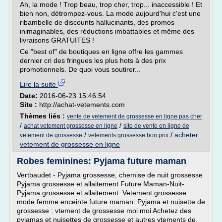
Ah, la mode ! Trop beau, trop cher, trop... inaccessible ! Et
bien non, détrompez-vous. La mode aujourd'hui c'est une
ribambelle de discounts hallucinants, des promos
inimaginables, des réductions imbattables et même des
livraisons GRATUITES !
Ce "best of" de boutiques en ligne offre les gammes
dernier cri des fringues les plus hots à des prix
promotionnels. De quoi vous soutirer...
Lire la suite
Date:
2016-06-23 15:46:54
Site :
http://achat-vetements.com
Thèmes liés :
vente de vetement de grossesse en ligne pas cher
/
/
achat vetement grossesse en ligne
site de vente en ligne de
/
/
acheter
vetement de grossesse
vetements grossesse bon prix
vetement de grossesse en ligne
Robes feminines: Pyjama future maman
Vertbaudet - Pyjama grossesse, chemise de nuit grossesse
Pyjama grossesse et allaitement Future Maman-Nuit-
Pyjama grossesse et allaitement. Vetement grossesse
mode femme enceinte future maman. Pyjama et nuisette de
grossesse : vtement de grossesse moi moi Achetez des
pyjamas et nuisettes de grossesse et autres vtements de.