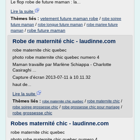
Le flop robe de future maman : la...
Lire la suite
Thèmes liés :
vetement future maman robe
/
robe soiree
/
/
future maman
robe longue future maman
robe mariee future
/
robe future maman
maman
Robe de maternité chic - laudinne.com
robe maternite chic quebec
photo robe maternite chic quebec numero 4
Maman travaille par Marlène Schiappa - Charlotte
Casiraghi ...
Capture d'écran 2013-07-11 à 10.11.32
haut de...
Lire la suite
Thèmes liés :
/
/
robe maternite chic
robe maternite chic quebec
/
/
robe soiree grossesse chic
robe grossesse chic pour mariage
robe grossesse chic
Robes maternité chic - laudinne.com
robe maternite chic quebec
photo robe maternite chic quebec numero 4