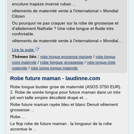
encolure trapèze inversé ruban ...
vêtements de maternité vente à l'international « Mondial
Citizen
Ou pourquoi ne pas craquer sur la robe de grossesse et
d'allaitement Nathalie ? Une robe longue et fluide très
confortable.
vêtements de maternité vente à l'international « Mondial...
Lire la suite
Thèmes liés :
/
robe longue grossesse mariage
robe longue
/
robe longue grossesse
/
noire maternite
robe longue d'ete
/
maternite
robe soiree longue maternite
Robe future maman - laudinne.com
Robe longue bustier grise de maternité (ASOS 3750 EUR).
2. Robe de soirée longue pour future maman dans un très
joli vert taille empire décolleté drapé et ...
Robe future maman rayée bleu et blanc Denuit vêtement
grossesse ...
Robe ...
Le flop robe de future maman : la longueur de la robe
accentue le ...