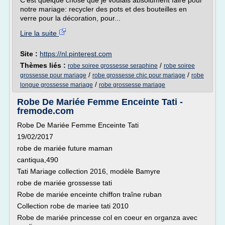
C'est quelque chose que je voulais absolument faire pour
notre mariage: recycler des pots et des bouteilles en
verre pour la décoration, pour...
Lire la suite
Site :
https://nl.pinterest.com
Thèmes liés :
/
robe soiree grossesse seraphine
robe soiree
/
/
grossesse pour mariage
robe grossesse chic pour mariage
robe
/
longue grossesse mariage
robe grossesse mariage
Robe De Mariée Femme Enceinte Tati -
fremode.com
Robe De Mariée Femme Enceinte Tati
19/02/2017
robe de mariée future maman
cantiqua,490
Tati Mariage collection 2016, modèle Bamyre
robe de mariée grossesse tati
Robe de mariée enceinte chiffon traîne ruban
Collection robe de mariee tati 2010
Robe de mariée princesse col en coeur en organza avec