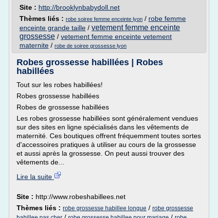
Site :
http://brooklynbabydoll.net
Thèmes liés :
/
robe femme
robe soiree femme enceinte lyon
vetement femme enceinte
enceinte grande taille
/
grossesse
/
vetement femme enceinte vetement
maternite
/
robe de soiree grossesse lyon
Robes grossesse habillées | Robes
habillées
Tout sur les robes habillées!
Robes grossesse habillées
Robes de grossesse habillées
Les robes grossesse habillées sont généralement vendues
sur des sites en ligne spécialisés dans les vêtements de
maternité. Ces boutiques offrent fréquemment toutes sortes
d'accessoires pratiques à utiliser au cours de la grossesse
et aussi après la grossesse. On peut aussi trouver des
vêtements de...
Lire la suite
Site :
http://www.robeshabillees.net
Thèmes liés :
/
robe grossesse habillee longue
robe grossesse
/
/
habillee pas cher
robe grossesse habillee pour mariage
robe