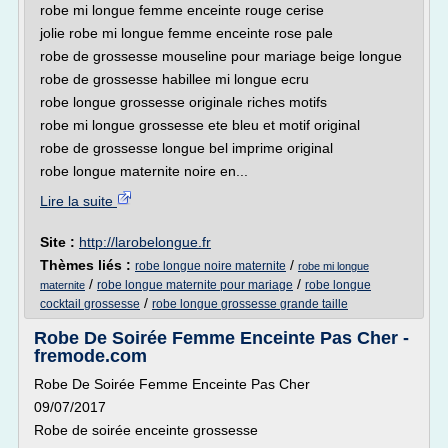
robe mi longue femme enceinte rouge cerise
jolie robe mi longue femme enceinte rose pale
robe de grossesse mouseline pour mariage beige longue
robe de grossesse habillee mi longue ecru
robe longue grossesse originale riches motifs
robe mi longue grossesse ete bleu et motif original
robe de grossesse longue bel imprime original
robe longue maternite noire en...
Lire la suite
Site :
http://larobelongue.fr
Thèmes liés :
/
robe longue noire maternite
robe mi longue
/
/
robe longue maternite pour mariage
robe longue
maternite
/
cocktail grossesse
robe longue grossesse grande taille
Robe De Soirée Femme Enceinte Pas Cher -
fremode.com
Robe De Soirée Femme Enceinte Pas Cher
09/07/2017
Robe de soirée enceinte grossesse