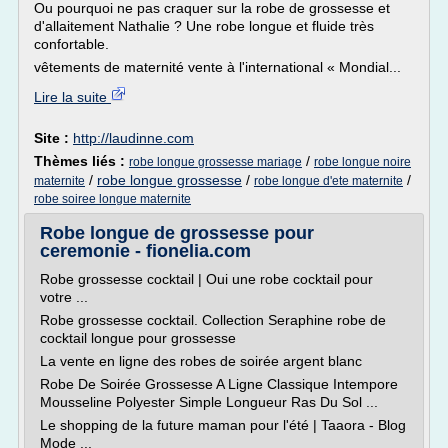
Ou pourquoi ne pas craquer sur la robe de grossesse et
d'allaitement Nathalie ? Une robe longue et fluide très
confortable.
vêtements de maternité vente à l'international « Mondial...
Lire la suite
Site :
http://laudinne.com
Thèmes liés :
/
robe longue grossesse mariage
robe longue noire
/
robe longue grossesse
/
/
maternite
robe longue d'ete maternite
robe soiree longue maternite
Robe longue de grossesse pour
ceremonie - fionelia.com
Robe grossesse cocktail | Oui une robe cocktail pour
votre ...
Robe grossesse cocktail. Collection Seraphine robe de
cocktail longue pour grossesse
La vente en ligne des robes de soirée argent blanc
Robe De Soirée Grossesse A Ligne Classique Intempore
Mousseline Polyester Simple Longueur Ras Du Sol ...
Le shopping de la future maman pour l'été | Taaora - Blog
Mode ...