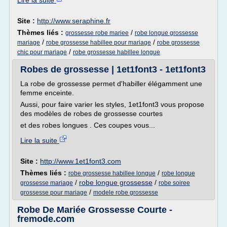
Lire la suite
Site :
http://www.seraphine.fr
Thèmes liés :
/
grossesse robe mariee
robe longue grossesse
/
/
mariage
robe grossesse habillee pour mariage
robe grossesse
/
chic pour mariage
robe grossesse habillee longue
Robes de grossesse | 1et1font3 - 1et1font3
La robe de grossesse permet d'habiller élégamment une
femme enceinte.
Aussi, pour faire varier les styles, 1et1font3 vous propose
des modèles de robes de grossesse courtes
et des robes longues . Ces coupes vous...
Lire la suite
Site :
http://www.1et1font3.com
Thèmes liés :
/
robe grossesse habillee longue
robe longue
/
robe longue grossesse
/
grossesse mariage
robe soiree
/
grossesse pour mariage
modele robe grossesse
Robe De Mariée Grossesse Courte -
fremode.com