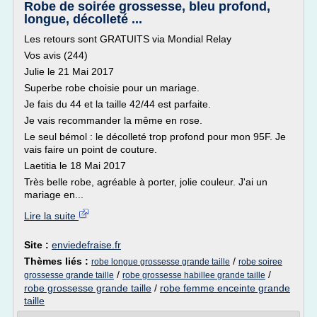
Robe de soirée grossesse, bleu profond,
longue, décolleté ...
Les retours sont GRATUITS via Mondial Relay
Vos avis (244)
Julie le 21 Mai 2017
Superbe robe choisie pour un mariage.
Je fais du 44 et la taille 42/44 est parfaite.
Je vais recommander la même en rose.
Le seul bémol : le décolleté trop profond pour mon 95F. Je
vais faire un point de couture.
Laetitia le 18 Mai 2017
Très belle robe, agréable à porter, jolie couleur. J'ai un
mariage en...
Lire la suite
Site :
enviedefraise.fr
Thèmes liés :
/
robe longue grossesse grande taille
robe soiree
/
/
grossesse grande taille
robe grossesse habillee grande taille
robe grossesse grande taille
/
robe femme enceinte grande
taille