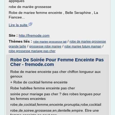
appliques
robe de mariée grossesse
Robe de mariee femme enceinte , Belle Seraphine , La
Fiancee...
Lire la suite
Site :
http://fremode.com
Thèmes liés :
/
robe de mariee grossesse
robe mariee grossesse tati
/
/
/
grande taille
grossesse robe mariee
robe mariee future maman
robe grossesse mariage pas cher
Robe De Soirée Pour Femme Enceinte Pas
Cher - fremode.com
Robe de mariee enceinte pas cher chiffon longueur aux
genoux
+ Robe de cocktail femme enceinte
Robe habillee femme enceinte pas cher
soirée pour mariage pas cher ? des robes longues pour
les femmes enceintes
robe,de,cocktail,femme,enceinte,pronuptia,robe,cocktail
robe,de,soiree,grossesse,en,dentelle,empire. Etre une