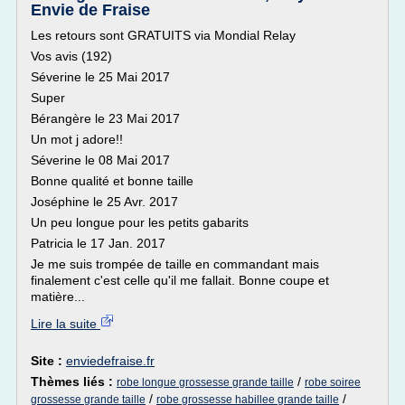
Envie de Fraise
Les retours sont GRATUITS via Mondial Relay
Vos avis (192)
Séverine le 25 Mai 2017
Super
Bérangère le 23 Mai 2017
Un mot j adore!!
Séverine le 08 Mai 2017
Bonne qualité et bonne taille
Joséphine le 25 Avr. 2017
Un peu longue pour les petits gabarits
Patricia le 17 Jan. 2017
Je me suis trompée de taille en commandant mais
finalement c'est celle qu'il me fallait. Bonne coupe et
matière...
Lire la suite
Site :
enviedefraise.fr
Thèmes liés :
/
robe longue grossesse grande taille
robe soiree
/
/
grossesse grande taille
robe grossesse habillee grande taille