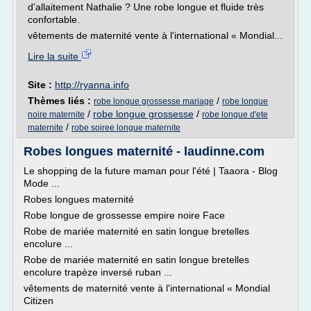
d'allaitement Nathalie ? Une robe longue et fluide très
confortable.
vêtements de maternité vente à l'international « Mondial...
Lire la suite
Site :
http://ryanna.info
Thèmes liés :
/
robe longue grossesse mariage
robe longue
/
robe longue grossesse
/
noire maternite
robe longue d'ete
/
maternite
robe soiree longue maternite
Robes longues maternité - laudinne.com
Le shopping de la future maman pour l'été | Taaora - Blog
Mode ...
Robes longues maternité
Robe longue de grossesse empire noire Face
Robe de mariée maternité en satin longue bretelles
encolure ...
Robe de mariée maternité en satin longue bretelles
encolure trapèze inversé ruban ...
vêtements de maternité vente à l'international « Mondial
Citizen