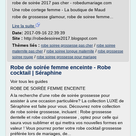
robe de soirée 2017 pas cher - robedumariage.com
Une robe cortege femme - La boutique de Maud
robe de grossesse glamour, robe de soiree femme...
Lire la suite
Date:
2017-09-16 22:39:39
Site :
http://robedesoiree2017.blogspot.com
Thèmes liés :
/
robe soiree grossesse pas cher
robe soiree
/
/
maternite pas cher
robe soiree longue maternite
robe grossesse
/
soiree rouge
robe soiree grossesse pour mariage
Robe de soirée femme enceinte - Robe
cocktail | Séraphine
Voir tous les guides
ROBE DE SOIRÉE FEMME ENCEINTE
A la recherche d'une robe de soirée grossesse pour
assister à une occasion particulière? La collection LUXE de
Séraphine est faite pour vous. Découvrez notre collection
de robe soirée grossesse, incluant : Robe grossesse
dentelle et robe cocktail grossesse , optez pour celle qui
saura vous sublimer et qui mettra vos nouvelles formes en
valeur ! Vous pourrez porter votre robe cocktail grossesse
préférée lors de mariages, de...