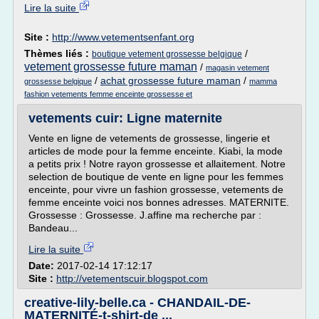
Lire la suite
Site :
http://www.vetementsenfant.org
Thèmes liés :
/
boutique vetement grossesse belgique
vetement grossesse future maman
/
magasin vetement
/
achat grossesse future maman
/
grossesse belgique
mamma
fashion vetements femme enceinte grossesse et
vetements cuir: Ligne maternite
Vente en ligne de vetements de grossesse, lingerie et
articles de mode pour la femme enceinte. Kiabi, la mode
a petits prix ! Notre rayon grossesse et allaitement. Notre
selection de boutique de vente en ligne pour les femmes
enceinte, pour vivre un fashion grossesse, vetements de
femme enceinte voici nos bonnes adresses. MATERNITE.
Grossesse : Grossesse. J.affine ma recherche par :
Bandeau...
Lire la suite
Date:
2017-02-14 17:12:17
Site :
http://vetementscuir.blogspot.com
creative-lily-belle.ca - CHANDAIL-DE-
MATERNITÉ-t-shirt-de ...