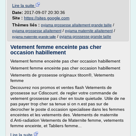
Lire la suite
Date:
2017-09-07 20:30:36
Site :
https://sites.google.com
Thèmes liés :
/
pyjama grossesse allaitement grande taille
/
/
pyjama grossesse allaitement
pyjama maternite allaitement
/
pyjama grossesse grande taille
pyjama maternite grande taille
Vetement femme enceinte pas cher
occasion habillement
Vetement femme enceinte pas cher occasion habillement
Vetement femme enceinte pas cher occasion habillement
Vetements de grossesse originaux titoon®, Vetements
femme
Decouvrez nos promos et ventes flash Vetements de
grossesse sur Cdiscount. de regler votre commande de
vetement grossesse pas cher en toute quietude. Utile de ne
pas payer trop cher sa tenue si on n.est pas sur de
decrocher le poste d.occasion specialisee dans les femmes
enceintes et les vetements des. Vetements de maternite
d.Anti-radiation Vetements de Maternite femme, vetements
femme enceinte, et Tabliers femme...
Lire la suite