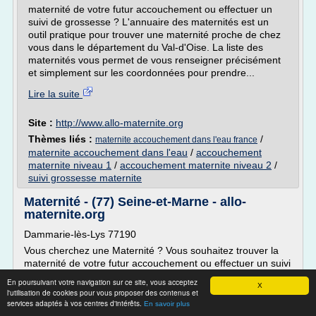
maternité de votre futur accouchement ou effectuer un
suivi de grossesse ? L'annuaire des maternités est un
outil pratique pour trouver une maternité proche de chez
vous dans le département du Val-d'Oise. La liste des
maternités vous permet de vous renseigner précisément
et simplement sur les coordonnées pour prendre...
Lire la suite
Site :
http://www.allo-maternite.org
Thèmes liés :
/
maternite accouchement dans l'eau france
maternite accouchement dans l'eau
/
accouchement
maternite niveau 1
/
accouchement maternite niveau 2
/
suivi grossesse maternite
Maternité - (77) Seine-et-Marne - allo-
maternite.org
Dammarie-lès-Lys 77190
Vous cherchez une Maternité ? Vous souhaitez trouver la
maternité de votre futur accouchement ou effectuer un suivi
de grossesse ? L'annuaire des maternités est un outil
En poursuivant votre navigation sur ce site, vous acceptez
X
pratique pour trouver une maternité proche de chez vous
l'utilisation de cookies pour vous proposer des contenus et
dans le département de Seine-et-Marne. La liste des
services adaptés à vos centres d'intérêts.
En savoir plus
maternités vous permet de vous renseigner précisément et