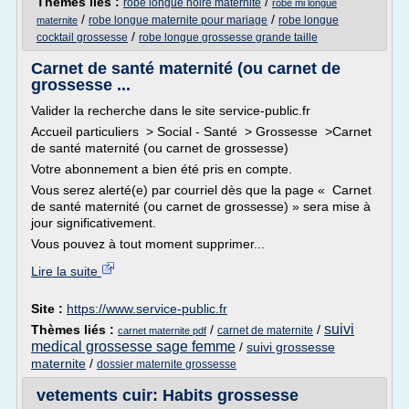
Thèmes liés :
/
robe longue noire maternite
robe mi longue
/
/
robe longue maternite pour mariage
robe longue
maternite
/
cocktail grossesse
robe longue grossesse grande taille
Carnet de santé maternité (ou carnet de
grossesse ...
Valider la recherche dans le site service-public.fr
Accueil particuliers > Social - Santé > Grossesse >Carnet
de santé maternité (ou carnet de grossesse)
Votre abonnement a bien été pris en compte.
Vous serez alerté(e) par courriel dès que la page « Carnet
de santé maternité (ou carnet de grossesse) » sera mise à
jour significativement.
Vous pouvez à tout moment supprimer...
Lire la suite
Site :
https://www.service-public.fr
suivi
Thèmes liés :
/
/
carnet de maternite
carnet maternite pdf
medical grossesse sage femme
/
suivi grossesse
maternite
/
dossier maternite grossesse
vetements cuir: Habits grossesse