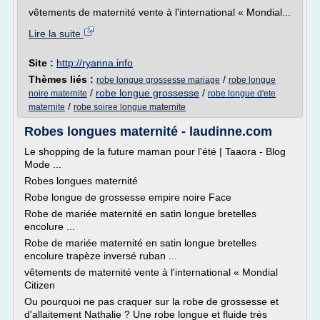
vêtements de maternité vente à l'international « Mondial...
Lire la suite
Site :
http://ryanna.info
Thèmes liés :
/
robe longue grossesse mariage
robe longue
/
robe longue grossesse
/
noire maternite
robe longue d'ete
/
maternite
robe soiree longue maternite
Robes longues maternité - laudinne.com
Le shopping de la future maman pour l'été | Taaora - Blog
Mode ...
Robes longues maternité
Robe longue de grossesse empire noire Face
Robe de mariée maternité en satin longue bretelles
encolure ...
Robe de mariée maternité en satin longue bretelles
encolure trapèze inversé ruban ...
vêtements de maternité vente à l'international « Mondial
Citizen
Ou pourquoi ne pas craquer sur la robe de grossesse et
d'allaitement Nathalie ? Une robe longue et fluide très