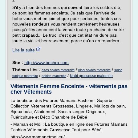
2
S'il y a bien des femmes qui doivent faire les soldes été,
ce sont les femmes enceinte. Je sais que l'arrivée de
bébé vous met en joie et que pour certaines, toutes ces
nouvelles rondeurs vous rendent carrément heureuses
puisqu'elles annoncent la venue toute prochaine de votre
petit crapaud... Le truc, c'est que cet état ne dure pas
toute la vie -et heureusement parce qu'on en reparlera...
Lire la suite
Site :
http://www.bechra.com
Thèmes liés :
/
/
asos soldes maternite
kiabi soldes maternite
solde
/
/
kiabi grossesse maternite
tunique maternite
soldes maternite
Vêtements Femme Enceinte - vêtements pas
cher Vêtements
La boutique des Futures Mamans Fashion : Superbe
Collection Vetements Grossesse, Lingerie, Maillots de bain,
Bijoux bola, Allaitement, Sacs à langer Originaux,
Puériculture et Déco Chambre de Bébé
- Maman et Moi : La boutique en ligne des Futures Mamans
Fashion Vêtements Grossesse Tout pour Bébé
http://www.mamanetmoi.eu/