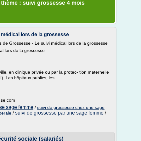
e thème : suivi grossesse 4 mois
 médical lors de la grossesse
 de Grossesse - Le suivi médical lors de la grossesse
al lors de la grossesse
?
ville, en clinique privée ou par la protec- tion maternelle
I). Les hôpitaux publics, les...
sse.com
sse sage femme
/
suivi de grossesse chez une sage
suivi de grossesse par une sage femme
berale
/
/
rité sociale (salariés)