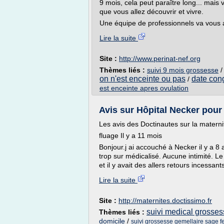
9 mois, cela peut paraître long... mais 
que vous allez découvrir et vivre.
Une équipe de professionnels va vous 
Lire la suite
Site :
http://www.perinat-nef.org
Thèmes liés :
suivi 9 mois grossesse
on n'est enceinte ou pas
date con
/
est enceinte apres ovulation
Avis sur Hôpital Necker pour 
Les avis des Doctinautes sur la materni
fluage Il y a 11 mois
Bonjour.j ai accouché à Necker il y a 8 
trop sur médicalisé. Aucune intimité. Le l
et il y avait des allers retours incessan
Lire la suite
Site :
http://maternites.doctissimo.fr
suivi medical grosse
Thèmes liés :
domicile
/
suivi grossesse gemellaire sage 