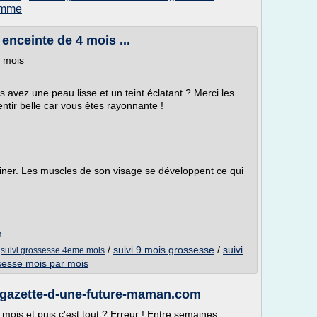
femme
 enceinte de 4 mois ...
e mois
s avez une peau lisse et un teint éclatant ? Merci les
ntir belle car vous êtes rayonnante !
'affiner. Les muscles de son visage se développent ce qui
m
/
/
suivi 9 mois grossesse
/
suivi
suivi grossesse 4eme mois
ssesse mois par mois
 gazette-d-une-future-maman.com
 mois et puis c'est tout ? Erreur ! Entre semaines