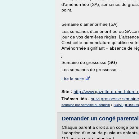
d'aménorrhée (SA), semaines de grosses
point.
Semaine d'aménorrhée (SA)
Les semaines d'aménorrhée ou SA corr
jour de vos dernières règles. L'absence
C'est cette nomenclature qu'utilise vot
Aménorrhée signifiant « absence de rè
j
Semaine de grossesse (SG)
Les semaines de grossesse...
Lire la suite
Site :
http://www.gazette-d-une-futur
Thèmes liés :
suivi grossesse semain
/
suivi grosse
semaine par semaine au feminin
Demander un congé parental 
Chaque parent a droit à un congé paren
l'adoption d'un ou de plusieurs enfants,
(12 ans en cas d'adoption).