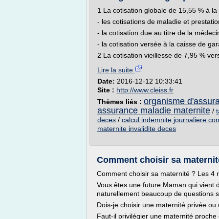
1 La cotisation globale de 15,55 % à l
- les cotisations de maladie et prestatio
- la cotisation due au titre de la médeci
- la cotisation versée à la caisse de ga
2 La cotisation vieillesse de 7,95 % ver
Lire la suite
Date:
2016-12-12 10:33:41
Site :
http://www.cleiss.fr
organisme d'assura
Thèmes liés :
assurance maladie maternite
/
deces
/
calcul indemnite journaliere c
maternite invalidite deces
Comment choisir sa maternité 
Comment choisir sa maternité ? Les 4 rè
Vous êtes une future Maman qui vient 
naturellement beaucoup de questions sur
Dois-je choisir une maternité privée ou
Faut-il privilégier une maternité proch