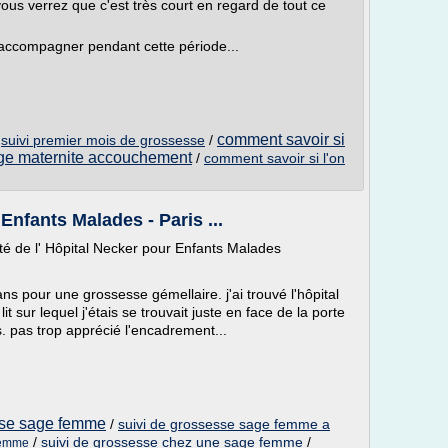
vous verrez que c'est très court en regard de tout ce
accompagner pendant cette période...
comment savoir si
/
suivi premier mois de grossesse
/
ge maternite accouchement
/
comment savoir si l'on
Enfants Malades - Paris ...
té de l' Hôpital Necker pour Enfants Malades
ans pour une grossesse gémellaire. j'ai trouvé l'hôpital
it sur lequel j'étais se trouvait juste en face de la porte
ts. pas trop apprécié l'encadrement...
sse sage femme
/
suivi de grossesse sage femme a
/
suivi de grossesse chez une sage femme
/
femme