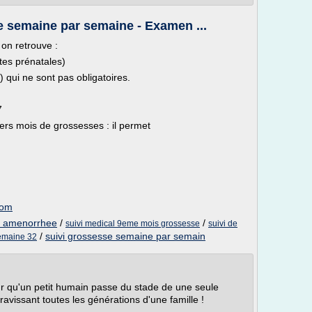
e semaine par semaine - Examen ...
on retrouve :
tes prénatales)
qui ne sont pas obligatoires.
7
miers mois de grossesses : il permet
com
e amenorrhee
/
/
suivi medical 9eme mois grossesse
suivi de
/
suivi grossesse semaine par semain
semaine 32
r qu'un petit humain passe du stade de une seule
 ravissant toutes les générations d'une famille !