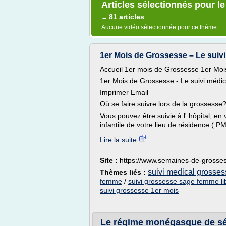
Articles sélectionnés pour l
81 articles
→
Aucune vidéo sélectionnée pour ce thème
1er Mois de Grossesse – Le suivi
Accueil 1er mois de Grossesse 1er Mois
1er Mois de Grossesse - Le suivi médic
Imprimer Email
Où se faire suivre lors de la grossesse
Vous pouvez être suivie à l' hôpital, en 
infantile de votre lieu de résidence ( PM
Lire la suite
Site :
https://www.semaines-de-grosse
suivi medical grosse
Thèmes liés :
femme
/
suivi grossesse sage femme li
suivi grossesse 1er mois
Le régime monégasque de sécu