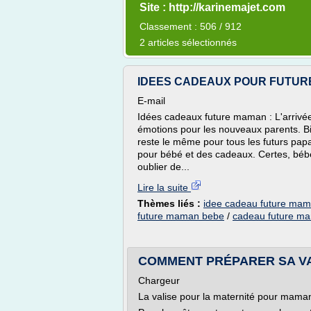
Site : http://karinemajet.com
Classement : 506 / 912
2 articles sélectionnés
IDEES CADEAUX POUR FUTURE 
E-mail
Idées cadeaux future maman : L'arrivé
émotions pour les nouveaux parents. Bie
reste le même pour tous les futurs papas
pour bébé et des cadeaux. Certes, bébé 
oublier de...
Lire la suite
Thèmes liés :
idee cadeau future ma
future maman bebe
/
cadeau future m
COMMENT PRÉPARER SA VA
Chargeur
La valise pour la maternité pour mama