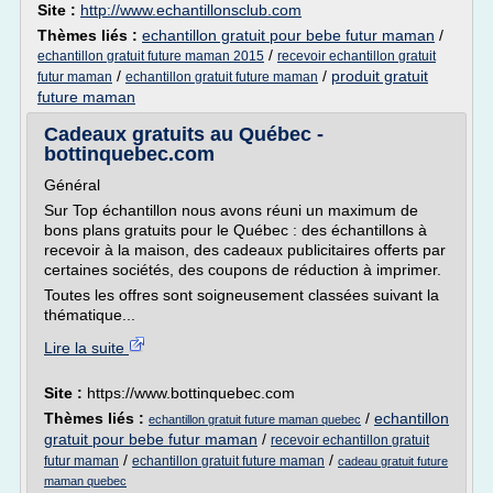
Site :
http://www.echantillonsclub.com
Thèmes liés :
echantillon gratuit pour bebe futur maman
/
/
echantillon gratuit future maman 2015
recevoir echantillon gratuit
/
/
produit gratuit
futur maman
echantillon gratuit future maman
future maman
Cadeaux gratuits au Québec -
bottinquebec.com
Général
Sur Top échantillon nous avons réuni un maximum de
bons plans gratuits pour le Québec : des échantillons à
recevoir à la maison, des cadeaux publicitaires offerts par
certaines sociétés, des coupons de réduction à imprimer.
Toutes les offres sont soigneusement classées suivant la
thématique...
Lire la suite
Site :
https://www.bottinquebec.com
Thèmes liés :
/
echantillon
echantillon gratuit future maman quebec
gratuit pour bebe futur maman
/
recevoir echantillon gratuit
/
/
futur maman
echantillon gratuit future maman
cadeau gratuit future
maman quebec