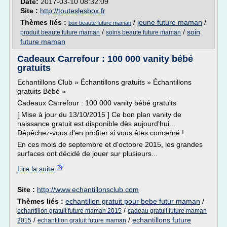
Date:
2017-03-10 08:32:09
Site :
http://touteslesbox.fr
Thèmes liés :
/
jeune future maman
/
box beaute future maman
/
/
soin
produit beaute future maman
soins beaute future maman
future maman
Cadeaux Carrefour : 100 000 vanity bébé
gratuits
Echantillons Club » Échantillons gratuits » Échantillons
gratuits Bébé »
Cadeaux Carrefour : 100 000 vanity bébé gratuits
[ Mise à jour du 13/10/2015 ] Ce bon plan vanity de
naissance gratuit est disponible dès aujourd'hui...
Dépêchez-vous d'en profiter si vous êtes concerné !
En ces mois de septembre et d'octobre 2015, les grandes
surfaces ont décidé de jouer sur plusieurs...
Lire la suite
Site :
http://www.echantillonsclub.com
Thèmes liés :
echantillon gratuit pour bebe futur maman
/
/
echantillon gratuit future maman 2015
cadeau gratuit future maman
/
/
echantillons future
2015
echantillon gratuit future maman