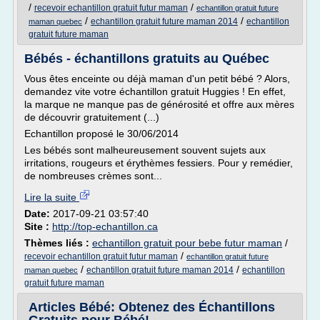
/
/
recevoir echantillon gratuit futur maman
echantillon gratuit future
/
/
echantillon gratuit future maman 2014
echantillon
maman quebec
gratuit future maman
Bébés - échantillons gratuits au Québec
Vous êtes enceinte ou déjà maman d'un petit bébé ? Alors,
demandez vite votre échantillon gratuit Huggies ! En effet,
la marque ne manque pas de générosité et offre aux mères
de découvrir gratuitement (...)
Echantillon proposé le 30/06/2014
Les bébés sont malheureusement souvent sujets aux
irritations, rougeurs et érythèmes fessiers. Pour y remédier,
de nombreuses crèmes sont...
Lire la suite
Date:
2017-09-21 03:57:40
Site :
http://top-echantillon.ca
Thèmes liés :
echantillon gratuit pour bebe futur maman
/
/
recevoir echantillon gratuit futur maman
echantillon gratuit future
/
/
echantillon gratuit future maman 2014
echantillon
maman quebec
gratuit future maman
Articles Bébé: Obtenez des Échantillons