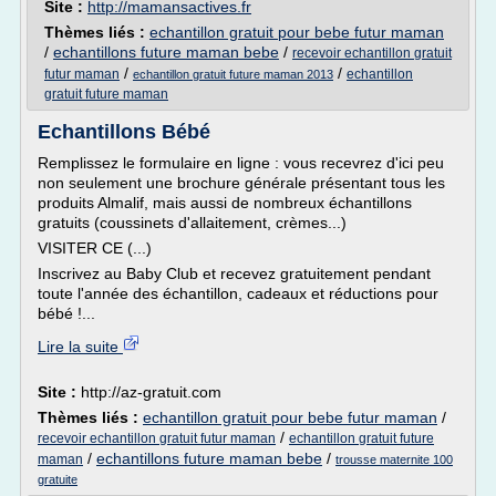
Site :
http://mamansactives.fr
Thèmes liés :
echantillon gratuit pour bebe futur maman
/
echantillons future maman bebe
/
recevoir echantillon gratuit
/
/
futur maman
echantillon
echantillon gratuit future maman 2013
gratuit future maman
Echantillons Bébé
Remplissez le formulaire en ligne : vous recevrez d'ici peu
non seulement une brochure générale présentant tous les
produits Almalif, mais aussi de nombreux échantillons
gratuits (coussinets d'allaitement, crèmes...)
VISITER CE (...)
Inscrivez au Baby Club et recevez gratuitement pendant
toute l'année des échantillon, cadeaux et réductions pour
bébé !...
Lire la suite
Site :
http://az-gratuit.com
Thèmes liés :
echantillon gratuit pour bebe futur maman
/
/
recevoir echantillon gratuit futur maman
echantillon gratuit future
/
echantillons future maman bebe
/
maman
trousse maternite 100
gratuite