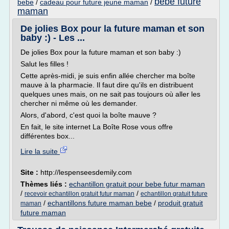
bebe future
bebe
/
cadeau pour future jeune maman
/
maman
De jolies Box pour la future maman et son
baby :) - Les ...
De jolies Box pour la future maman et son baby :)
Salut les filles !
Cette après-midi, je suis enfin allée chercher ma boîte
mauve à la pharmacie. Il faut dire qu'ils en distribuent
quelques unes mais, on ne sait pas toujours où aller les
chercher ni même où les demander.
Alors, d'abord, c'est quoi la boîte mauve ?
En fait, le site internet La Boîte Rose vous offre
différentes box...
Lire la suite
Site :
http://lespenseesdemily.com
Thèmes liés :
echantillon gratuit pour bebe futur maman
/
/
recevoir echantillon gratuit futur maman
echantillon gratuit future
/
echantillons future maman bebe
/
produit gratuit
maman
future maman