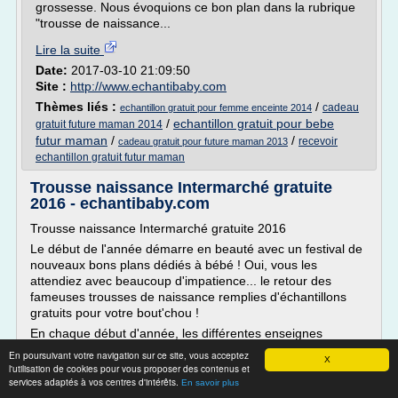
grossesse. Nous évoquions ce bon plan dans la rubrique
"trousse de naissance...
Lire la suite
Date:
2017-03-10 21:09:50
Site :
http://www.echantibaby.com
Thèmes liés :
/
cadeau
echantillon gratuit pour femme enceinte 2014
/
echantillon gratuit pour bebe
gratuit future maman 2014
futur maman
/
/
recevoir
cadeau gratuit pour future maman 2013
echantillon gratuit futur maman
Trousse naissance Intermarché gratuite
2016 - echantibaby.com
Trousse naissance Intermarché gratuite 2016
Le début de l'année démarre en beauté avec un festival de
nouveaux bons plans dédiés à bébé ! Oui, vous les
attendiez avec beaucoup d'impatience... le retour des
fameuses trousses de naissance remplies d'échantillons
gratuits pour votre bout'chou !
En chaque début d'année, les différentes enseignes
mettent à l'honneur la famille en...
En poursuivant votre navigation sur ce site, vous acceptez
X
l'utilisation de cookies pour vous proposer des contenus et
Lire la suite
services adaptés à vos centres d'intérêts.
En savoir plus
Date:
2017-03-10 20:41:37