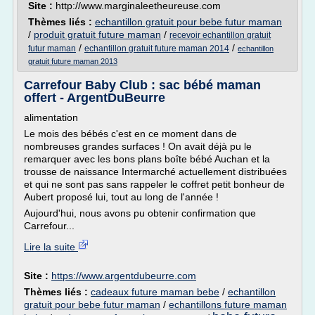
Site :
http://www.marginaleetheureuse.com
Thèmes liés :
echantillon gratuit pour bebe futur maman
/
produit gratuit future maman
/
recevoir echantillon gratuit
/
/
futur maman
echantillon gratuit future maman 2014
echantillon
gratuit future maman 2013
Carrefour Baby Club : sac bébé maman
offert - ArgentDuBeurre
alimentation
Le mois des bébés c'est en ce moment dans de
nombreuses grandes surfaces ! On avait déjà pu le
remarquer avec les bons plans boîte bébé Auchan et la
trousse de naissance Intermarché actuellement distribuées
et qui ne sont pas sans rappeler le coffret petit bonheur de
Aubert proposé lui, tout au long de l'année !
Aujourd'hui, nous avons pu obtenir confirmation que
Carrefour...
Lire la suite
Site :
https://www.argentdubeurre.com
Thèmes liés :
cadeaux future maman bebe
/
echantillon
gratuit pour bebe futur maman
/
echantillons future maman