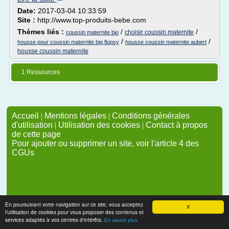
Date:
2017-03-04 10:33:59
Site :
http://www.top-produits-bebe.com
Thèmes liés :
/
/
choisir coussin maternite
coussin maternite bio
/
/
housse pour coussin maternite big flopsy
housse coussin maternite aubert
housse coussin maternite
1 Ressources
Accueil
|
Mentions légales
|
Conditions générales
d'utilisation
|
Utilisation des cookies
|
Contact à propos
de cette page
Pour ajouter ou supprimer un site, voir l'article 4 des
CGUs
En poursuivant votre navigation sur ce site, vous acceptez
X
l'utilisation de cookies pour vous proposer des contenus et
services adaptés à vos centres d'intérêts.
En savoir plus