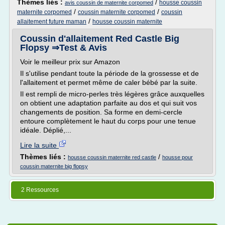
Thèmes liés :
/
housse coussin
avis coussin de maternite corpomed
/
/
maternite corpomed
coussin maternite corpomed
coussin
/
allaitement future maman
housse coussin maternite
Coussin d'allaitement Red Castle Big
Flopsy ⇒Test & Avis
Voir le meilleur prix sur Amazon
Il s'utilise pendant toute la période de la grossesse et de
l'allaitement et permet même de caler bébé par la suite.
Il est rempli de micro-perles très légères grâce auxquelles
on obtient une adaptation parfaite au dos et qui suit vos
changements de position. Sa forme en demi-cercle
entoure complètement le haut du corps pour une tenue
idéale. Déplié,...
Lire la suite
Thèmes liés :
/
housse coussin maternite red castle
housse pour
coussin maternite big flopsy
2 Ressources